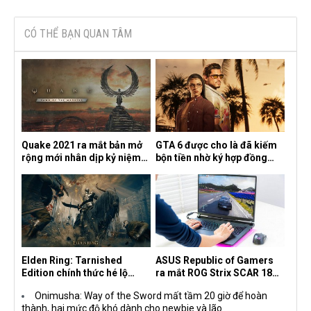
CÓ THỂ BẠN QUAN TÂM
Quake 2021 ra mắt bản mở
GTA 6 được cho là đã kiếm
rộng mới nhân dịp kỷ niệm
bộn tiền nhờ ký hợp đồng
30 năm, mang tên Dawn of
độc quyền với Netflix
the Machine
Elden Ring: Tarnished
ASUS Republic of Gamers
Edition chính thức hé lộ
ra mắt ROG Strix SCAR 18
nghề nghiệp mới siêu "ngầu"
2026 tại Việt Nam
Onimusha: Way of the Sword mất tầm 20 giờ để hoàn
thành, hai mức độ khó dành cho newbie và lão