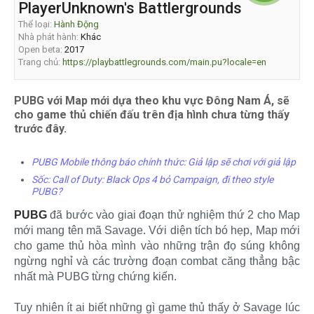
PlayerUnknown's Battlergrounds
Thể loại:
Hành Động
Nhà phát hành:
Khác
Open beta:
2017
Trang chủ:
https://playbattlegrounds.com/main.pu?locale=en
PUBG với Map mới dựa theo khu vực Đông Nam Á, sẽ
cho game thủ chiến đấu trên địa hình chưa từng thấy
trước đây.
PUBG Mobile thông báo chính thức: Giả lập sẽ chơi với giả lập
Sốc: Call of Duty: Black Ops 4 bỏ Campaign, đi theo style
PUBG?
PUBG
đã bước vào giai đoạn thử nghiệm thứ 2 cho Map
mới mang tên mã Savage. Với diện tích bó hẹp, Map mới
cho game thủ hòa mình vào những trận đọ súng không
ngừng nghỉ và các trường đoạn combat căng thẳng bậc
nhất mà PUBG từng chứng kiến.
Tuy nhiên ít ai biết những gì game thủ thấy ở Savage lúc