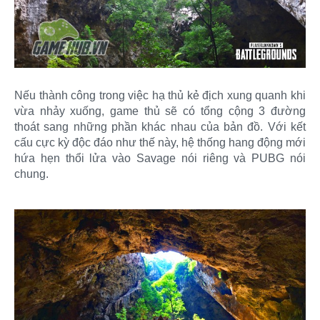
Nếu thành công trong việc hạ thủ kẻ địch xung quanh khi
vừa nhảy xuống, game thủ sẽ có tổng cộng 3 đường
thoát sang những phần khác nhau của bản đồ. Với kết
cấu cực kỳ độc đáo như thế này, hệ thống hang động mới
hứa hẹn thổi lửa vào Savage nói riêng và PUBG nói
chung.