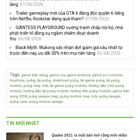
làng
07/08/2026
Trailer gameplay mới của GTA 6 đăng độc quyền 6 tiếng
trên Netflix, Rockstar đang quá tham?
07/08/2026
GIANTESS PLAYGROUND vướng tranh chấp nội bộ, nhà
phát triển tố đồng sự ngầm chiếm đoạt doanh
thu
06/08/2026
Black Myth: Wukong xác nhận đợt giảm giá sâu nhất từ
trước đến nay, ưu đãi 30% trên mọi nền tảng
06/08/2026
Tags
:
,
,
,
,
game bắn súng
game ios
game android
game pc/console
,
,
,
,
,
bluehole
pubg
tải pubg
download pubg
tải game pubg
tải pubg
,
,
,
mobile
pubg map mới
tải game pubg mobile
hướng dẫn chơi pubg
,
,
,
mobile
hướng dẫn tải pubg mobile
hướng dẫn pubg mobile
game bắn
,
,
,
,
súng 2018
pubg savage map
pubg mobile map mới
pubg savage
,
pubg cave
pubg mobiel savage
TIN MỚI NHẤT
Quake 2021 ra mắt bản mở rộng mới nhân