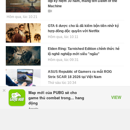
dịp kỷ niệm 30 năm, mang tên Dawn of the
Machine
Hôm qua, lúc 10:21
GTA 6 được cho là đã kiếm bộn tiền nhờ ký
hợp đồng độc quyền với Netflix
Hôm qua, lúc 10:11
Elden Ring: Tarnished Edition chính thức hé
lộ nghề nghiệp mới siêu "ngầu"
Hôm qua, lúc 09:31
ASUS Republic of Gamers ra mắt ROG
Strix SCAR 18 2026 tại Việt Nam
Thứ sáu lúc 10:34
×
Map mới của PUBG sẽ cho
Onimusha: Way of the Sword mất tầm 20
VIEW
game thủ combat trong... hang
giờ để hoàn thành, hai mức độ khó dành
động
cho newbie và lão làng
Appota
Thứ sáu lúc 10:27
FREE - In Google Play
Trailer gameplay mới của GTA 6 đăng độc