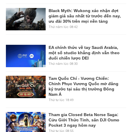
Black Myth: Wukong xác nhận đợt
giảm giá sâu nhất từ trước đến nay,
ưu đãi 30% trên mọi nền tảng
Thứ năm lúc 08:42
EA chính thức về tay Saudi Arabia,
một số studio khẳng định vẫn theo
đuổi chiến lược DEI
Thứ năm lúc 08:30
Tam Quốc Chí - Vương Chiến:
Chinh Phục Vương Quốc mở đăng
ký trước tại sáu thị trường Đông
Nam Á
Thứ tư lúc 18:49
Tham gia Closed Beta Norse Saga:
Cửu Giới Thức Tỉnh, săn DJI Osmo
Pocket 3 ngay hôm nay
Thứ tư lúc 08:55