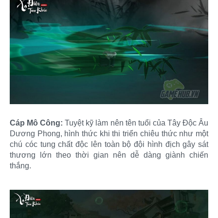
Cáp Mô Công:
Tuyệt kỹ làm nên tên tuổi của Tây Độc Âu
Dương Phong, hình thức khi thi triển chiêu thức như một
chú cóc tung chất độc lên toàn bộ đội hình địch gây sát
thương lớn theo thời gian nên dễ dàng giành chiến
thắng.