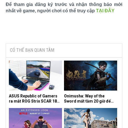
Để tham gia đăng ký trước và nhận thông báo mới
nhất về game, người chơi có thể truy cập
TẠI ĐÂY
CÓ THỂ BẠN QUAN TÂM
ASUS Republic of Gamers
Onimusha: Way of the
ra mắt ROG Strix SCAR 18
Sword mất tầm 20 giờ để
2026 tại Việt Nam
hoàn thành, hai mức độ khó
dành cho newbie và lão làng