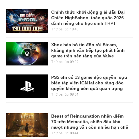
Chính thức khởi động giải đấu Đại
Chiến HighSchool toàn quốc 2026
dành riêng cho học sinh THPT
Thứ ba lúc 18:46
Xbox bác bỏ tin đồn rời Steam,
khẳng định vẫn tiếp tục phát hành
game trên nền tảng của Valve
Thứ ba lúc 09:09
PS5 chỉ có 13 game độc quyền, cựu
biên tập viên IGN lại cho rằng độc
quyền không còn quá quan trọng
Thứ ba lúc 08:54
Beast of Reincarnation nhận điểm
73 trên Metacritic, chiến đấu khá
mượt nhưng vẫn còn nhiều hạn chế
Thứ ba lúc 08:44