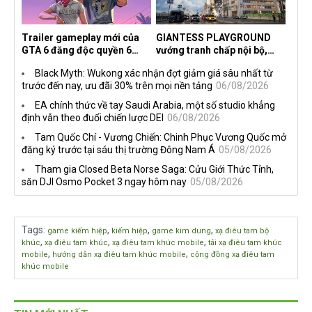
Trailer gameplay mới của
GIANTESS PLAYGROUND
GTA 6 đăng độc quyền 6
vướng tranh chấp nội bộ,
tiếng trên Netflix, Rockstar
nhà phát triển tố đồng sự
Black Myth: Wukong xác nhận đợt giảm giá sâu nhất từ
đang quá tham?
ngầm chiếm đoạt doanh thu
trước đến nay, ưu đãi 30% trên mọi nền tảng
06/08/2026
EA chính thức về tay Saudi Arabia, một số studio khẳng
định vẫn theo đuổi chiến lược DEI
06/08/2026
Tam Quốc Chí - Vương Chiến: Chinh Phục Vương Quốc mở
đăng ký trước tại sáu thị trường Đông Nam Á
05/08/2026
Tham gia Closed Beta Norse Saga: Cửu Giới Thức Tỉnh,
săn DJI Osmo Pocket 3 ngay hôm nay
05/08/2026
Tags
:
,
,
,
game kiếm hiệp
kiếm hiệp
game kim dung
xạ điêu tam bộ
,
,
,
khúc
xạ điêu tam khúc
xạ điêu tam khúc mobile
tải xạ điêu tam khúc
,
,
mobile
hướng dẫn xạ điêu tam khúc mobile
cộng đồng xạ điêu tam
khúc mobile