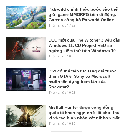
Palworld chính thức bước vào thế
giới game MMORPG trên di động:
Garena công bố Palworld Online
Thứ hai lúc 17:29
DLC mới của The Witcher 3 yêu cầu
Windows 11, CD Projekt RED sẽ
ngừng kiểm thử trên Windows 10
Thứ hai lúc 10:35
PS5 có thể tiếp tục tăng giá trước
thềm GTA 6, Sony và Microsoft
muốn tận dụng bom tấn của
Rockstar?
Thứ hai lúc 10:28
Mistfall Hunter được cộng đồng
quốc tế khen ngợi nhờ lối chơi thú
vị và tạo hình nhân vật nữ hợp mắt
Thứ hai lúc 10:13