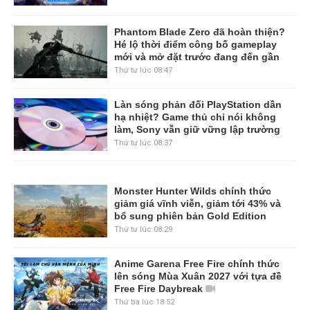
Phantom Blade Zero đã hoàn thiện?
Hé lộ thời điểm công bố gameplay
mới và mở đặt trước đang đến gần
Thứ tư lúc 08:47
Làn sóng phản đối PlayStation dần
hạ nhiệt? Game thủ chỉ nói không
làm, Sony vẫn giữ vững lập trường
Thứ tư lúc 08:37
Monster Hunter Wilds chính thức
giảm giá vĩnh viễn, giảm tới 43% và
bổ sung phiên bản Gold Edition
Thứ tư lúc 08:29
Anime Garena Free Fire chính thức
lên sóng Mùa Xuân 2027 với tựa đề
Free Fire Daybreak
Thứ ba lúc 18:52