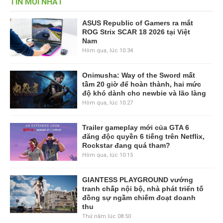
TIN MỚI NHẤT
ASUS Republic of Gamers ra mắt
ROG Strix SCAR 18 2026 tại Việt
Nam
Hôm qua, lúc 10:34
Onimusha: Way of the Sword mất
tầm 20 giờ để hoàn thành, hai mức
độ khó dành cho newbie và lão làng
Hôm qua, lúc 10:27
Trailer gameplay mới của GTA 6
đăng độc quyền 6 tiếng trên Netflix,
Rockstar đang quá tham?
Hôm qua, lúc 10:15
GIANTESS PLAYGROUND vướng
tranh chấp nội bộ, nhà phát triển tố
đồng sự ngầm chiếm đoạt doanh
thu
Thứ năm lúc 08:50