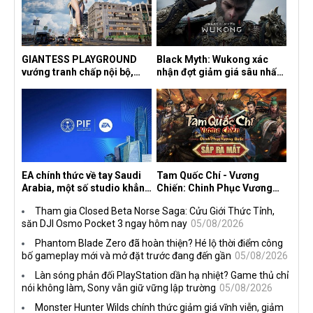
GIANTESS PLAYGROUND
Black Myth: Wukong xác
vướng tranh chấp nội bộ,
nhận đợt giảm giá sâu nhất
nhà phát triển tố đồng sự
từ trước đến nay, ưu đãi 30%
ngầm chiếm đoạt doanh thu
trên mọi nền tảng
EA chính thức về tay Saudi
Tam Quốc Chí - Vương
Arabia, một số studio khẳng
Chiến: Chinh Phục Vương
định vẫn theo đuổi chiến
Quốc mở đăng ký trước tại
Tham gia Closed Beta Norse Saga: Cửu Giới Thức Tỉnh,
lược DEI
sáu thị trường Đông Nam Á
săn DJI Osmo Pocket 3 ngay hôm nay
05/08/2026
Phantom Blade Zero đã hoàn thiện? Hé lộ thời điểm công
bố gameplay mới và mở đặt trước đang đến gần
05/08/2026
Làn sóng phản đối PlayStation dần hạ nhiệt? Game thủ chỉ
nói không làm, Sony vẫn giữ vững lập trường
05/08/2026
Monster Hunter Wilds chính thức giảm giá vĩnh viễn, giảm