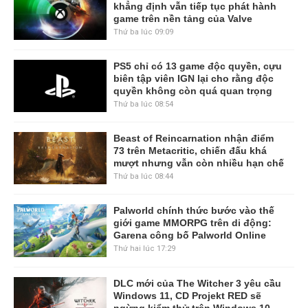
khẳng định vẫn tiếp tục phát hành
game trên nền tảng của Valve
Thứ ba lúc 09:09
PS5 chỉ có 13 game độc quyền, cựu
biên tập viên IGN lại cho rằng độc
quyền không còn quá quan trọng
Thứ ba lúc 08:54
Beast of Reincarnation nhận điểm
73 trên Metacritic, chiến đấu khá
mượt nhưng vẫn còn nhiều hạn chế
Thứ ba lúc 08:44
Palworld chính thức bước vào thế
giới game MMORPG trên di động:
Garena công bố Palworld Online
Thứ hai lúc 17:29
DLC mới của The Witcher 3 yêu cầu
Windows 11, CD Projekt RED sẽ
ngừng kiểm thử trên Windows 10