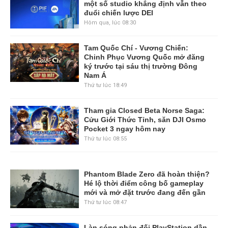
một số studio khẳng định vẫn theo
đuổi chiến lược DEI
Hôm qua, lúc 08:30
Tam Quốc Chí - Vương Chiến:
Chinh Phục Vương Quốc mở đăng
ký trước tại sáu thị trường Đông
Nam Á
Thứ tư lúc 18:49
Tham gia Closed Beta Norse Saga:
Cửu Giới Thức Tỉnh, săn DJI Osmo
Pocket 3 ngay hôm nay
Thứ tư lúc 08:55
Phantom Blade Zero đã hoàn thiện?
Hé lộ thời điểm công bố gameplay
mới và mở đặt trước đang đến gần
Thứ tư lúc 08:47
Làn sóng phản đối PlayStation dần