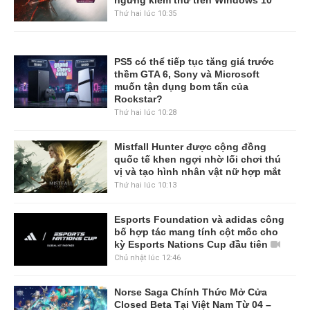
Thứ hai lúc 10:35
PS5 có thể tiếp tục tăng giá trước
thềm GTA 6, Sony và Microsoft
muốn tận dụng bom tấn của
Rockstar?
Thứ hai lúc 10:28
Mistfall Hunter được cộng đồng
quốc tế khen ngợi nhờ lối chơi thú
vị và tạo hình nhân vật nữ hợp mắt
Thứ hai lúc 10:13
Esports Foundation và adidas công
bố hợp tác mang tính cột mốc cho
kỳ Esports Nations Cup đầu tiên
Chủ nhật lúc 12:46
Norse Saga Chính Thức Mở Cửa
Closed Beta Tại Việt Nam Từ 04 –