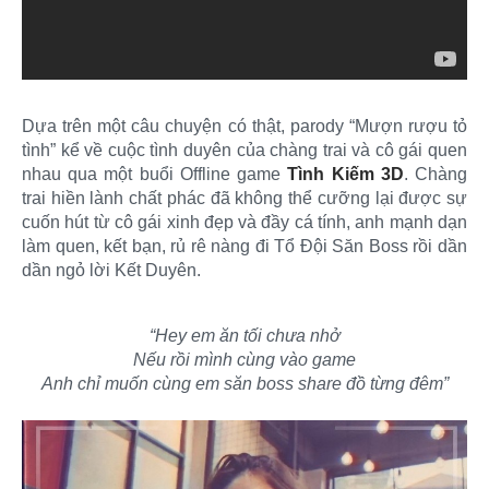
Dựa trên một câu chuyện có thật, parody “Mượn rượu tỏ
tình” kể về cuộc tình duyên của chàng trai và cô gái quen
nhau qua một buổi Offline game
Tình Kiếm 3D
. Chàng
trai hiền lành chất phác đã không thể cưỡng lại được sự
cuốn hút từ cô gái xinh đẹp và đầy cá tính, anh mạnh dạn
làm quen, kết bạn, rủ rê nàng đi Tổ Đội Săn Boss rồi dần
dần ngỏ lời Kết Duyên.​
“Hey em ăn tối chưa nhở
Nếu rồi mình cùng vào game
Anh chỉ muốn cùng em săn boss share đồ từng đêm”