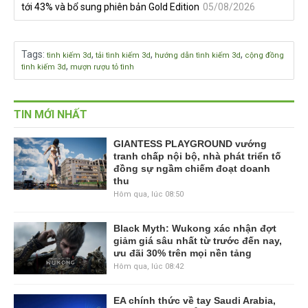
tới 43% và bổ sung phiên bản Gold Edition
05/08/2026
Tags
:
,
,
,
tình kiếm 3d
tải tình kiếm 3d
hướng dẫn tình kiếm 3d
cộng đồng
,
tình kiếm 3d
mượn rượu tỏ tình
TIN MỚI NHẤT
GIANTESS PLAYGROUND vướng
tranh chấp nội bộ, nhà phát triển tố
đồng sự ngầm chiếm đoạt doanh
thu
Hôm qua, lúc 08:50
Black Myth: Wukong xác nhận đợt
giảm giá sâu nhất từ trước đến nay,
ưu đãi 30% trên mọi nền tảng
Hôm qua, lúc 08:42
EA chính thức về tay Saudi Arabia,