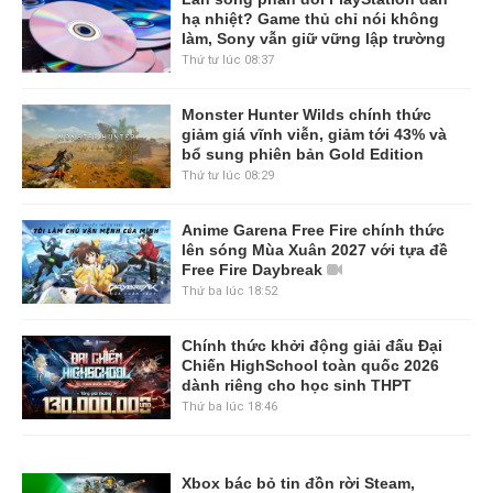
hạ nhiệt? Game thủ chỉ nói không
làm, Sony vẫn giữ vững lập trường
Thứ tư lúc 08:37
Monster Hunter Wilds chính thức
giảm giá vĩnh viễn, giảm tới 43% và
bổ sung phiên bản Gold Edition
Thứ tư lúc 08:29
Anime Garena Free Fire chính thức
lên sóng Mùa Xuân 2027 với tựa đề
Free Fire Daybreak
Thứ ba lúc 18:52
Chính thức khởi động giải đấu Đại
Chiến HighSchool toàn quốc 2026
dành riêng cho học sinh THPT
Thứ ba lúc 18:46
Xbox bác bỏ tin đồn rời Steam,