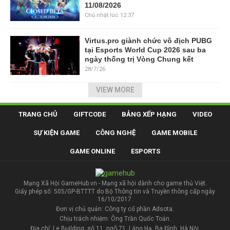
11/08/2026
Chủ nhật lúc 12:37
Virtus.pro giành chức vô địch PUBG
tại Esports World Cup 2026 sau ba
ngày thống trị Vòng Chung kết
28/7/26
VIEW MORE
TRANG CHỦ
GIFTCODE
BẢNG XẾP HẠNG
VIDEO
SỰ KIỆN GAME
CÔNG NGHỆ
GAME MOBILE
GAME ONLINE
ESPORTS
Mạng Xã Hội GameHub.vn - Mạng xã hội dành cho game thủ Việt.
Giấy phép số: 505/GP-BTTTT do Bộ Thông tin và Truyền thông cấp ngày
16/10/2017.
Đơn vị chủ quản: Công ty cổ phần Adsota.
Chịu trách nhiệm: Ông Trần Quốc Toản.
Địa chỉ: Le Building, số 11, ngõ 71, Láng Hạ, Ba Đình, Hà Nội.