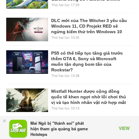
Thứ hai lúc 17:29
DLC mới của The Witcher 3 yêu cầu
Windows 11, CD Projekt RED sẽ
ngừng kiểm thử trên Windows 10
Thứ hai lúc 10:35
PS5 có thể tiếp tục tăng giá trước
thềm GTA 6, Sony và Microsoft
muốn tận dụng bom tấn của
Rockstar?
Thứ hai lúc 10:28
Mistfall Hunter được cộng đồng
quốc tế khen ngợi nhờ lối chơi thú
vị và tạo hình nhân vật nữ hợp mắt
Thứ hai lúc 10:13
×
Mai Ngô bị "thánh soi" phát
Esports Foundation và adidas công
VIEW
hiện tham gia quảng bá game
bố hợp tác mang tính cột mốc cho
Hotsteps
kỳ Esports Nations Cup đầu tiên