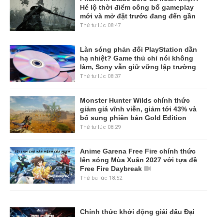
Hé lộ thời điểm công bố gameplay
mới và mở đặt trước đang đến gần
Thứ tư lúc 08:47
Làn sóng phản đối PlayStation dần
hạ nhiệt? Game thủ chỉ nói không
làm, Sony vẫn giữ vững lập trường
Thứ tư lúc 08:37
Monster Hunter Wilds chính thức
giảm giá vĩnh viễn, giảm tới 43% và
bổ sung phiên bản Gold Edition
Thứ tư lúc 08:29
Anime Garena Free Fire chính thức
lên sóng Mùa Xuân 2027 với tựa đề
Free Fire Daybreak
Thứ ba lúc 18:52
Chính thức khởi động giải đấu Đại