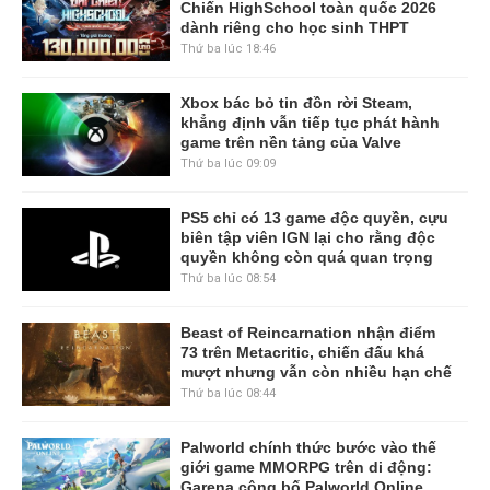
Chiến HighSchool toàn quốc 2026
dành riêng cho học sinh THPT
Thứ ba lúc 18:46
Xbox bác bỏ tin đồn rời Steam,
khẳng định vẫn tiếp tục phát hành
game trên nền tảng của Valve
Thứ ba lúc 09:09
PS5 chỉ có 13 game độc quyền, cựu
biên tập viên IGN lại cho rằng độc
quyền không còn quá quan trọng
Thứ ba lúc 08:54
Beast of Reincarnation nhận điểm
73 trên Metacritic, chiến đấu khá
mượt nhưng vẫn còn nhiều hạn chế
Thứ ba lúc 08:44
Palworld chính thức bước vào thế
giới game MMORPG trên di động:
Garena công bố Palworld Online