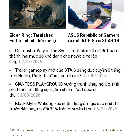
the Machine
Elden Ring: Tarnished
ASUS Republic of Gamers
Edition chính thức hé lộ
ra mắt ROG Strix SCAR 18
nghề nghiệp mới siêu "ngầu"
2026 tại Việt Nam
Onimusha: Way of the Sword mất tầm 20 giờ để hoàn
thành, hai mức độ khó dành cho newbie và lão
làng
07/08/2026
Trailer gameplay mới của GTA 6 đăng độc quyền 6 tiếng
trên Netflix, Rockstar đang quá tham?
07/08/2026
GIANTESS PLAYGROUND vướng tranh chấp nội bộ, nhà
phát triển tố đồng sự ngầm chiếm đoạt doanh
thu
06/08/2026
Black Myth: Wukong xác nhận đợt giảm giá sâu nhất từ
trước đến nay, ưu đãi 30% trên mọi nền tảng
06/08/2026
Tags
:
,
,
,
,
,
game mobile
game casual
game ios
game android
hotsteps
the face