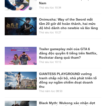
Nam
Thứ sáu lúc 10:34
Onimusha: Way of the Sword mất
tầm 20 giờ để hoàn thành, hai mức
độ khó dành cho newbie và lão làng
Thứ sáu lúc 10:27
Trailer gameplay mới của GTA 6
đăng độc quyền 6 tiếng trên Netflix,
Rockstar đang quá tham?
Thứ sáu lúc 10:15
GIANTESS PLAYGROUND vướng
tranh chấp nội bộ, nhà phát triển tố
đồng sự ngầm chiếm đoạt doanh
thu
Thứ năm lúc 08:50
Black Myth: Wukong xác nhận đợt