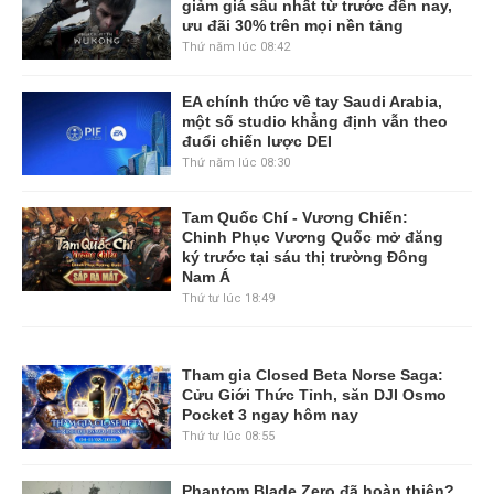
giảm giá sâu nhất từ trước đến nay,
ưu đãi 30% trên mọi nền tảng
Thứ năm lúc 08:42
EA chính thức về tay Saudi Arabia,
một số studio khẳng định vẫn theo
đuổi chiến lược DEI
Thứ năm lúc 08:30
Tam Quốc Chí - Vương Chiến:
Chinh Phục Vương Quốc mở đăng
ký trước tại sáu thị trường Đông
Nam Á
Thứ tư lúc 18:49
Tham gia Closed Beta Norse Saga:
Cửu Giới Thức Tỉnh, săn DJI Osmo
Pocket 3 ngay hôm nay
Thứ tư lúc 08:55
Phantom Blade Zero đã hoàn thiện?