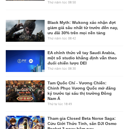
Thứ năm lúc 08:50
Black Myth: Wukong xác nhận đợt
giảm giá sâu nhất từ trước đến nay,
ưu đãi 30% trên mọi nền tảng
Thứ năm lúc 08:42
EA chính thức về tay Saudi Arabia,
một số studio khẳng định vẫn theo
đuổi chiến lược DEI
Thứ năm lúc 08:30
Tam Quốc Chí - Vương Chiến:
Chinh Phục Vương Quốc mở đăng
ký trước tại sáu thị trường Đông
Nam Á
Thứ tư lúc 18:49
Tham gia Closed Beta Norse Saga:
Cửu Giới Thức Tỉnh, săn DJI Osmo
Pocket 3 ngay hôm nay