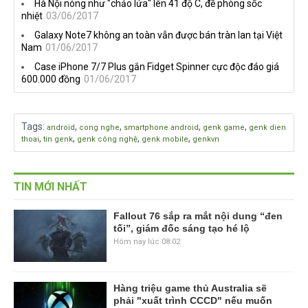
Hà Nội nóng như "chảo lửa" lên 41 độ C, đề phòng sốc
nhiệt
03/06/2017
Galaxy Note7 không an toàn vẫn được bán tràn lan tại Việt
Nam
01/06/2017
Case iPhone 7/7 Plus gắn Fidget Spinner cực độc đáo giá
600.000 đồng
01/06/2017
Tags
:
,
,
,
,
android
cong nghe
smartphone android
genk game
genk dien
,
,
,
,
thoai
tin genk
genk công nghệ
genk mobile
genkvn
TIN MỚI NHẤT
Fallout 76 sắp ra mắt nội dung “đen
tối”, giám đốc sáng tạo hé lộ
Hôm nay lúc 08:02
Hàng triệu game thủ Australia sẽ
phải "xuất trình CCCD" nếu muốn