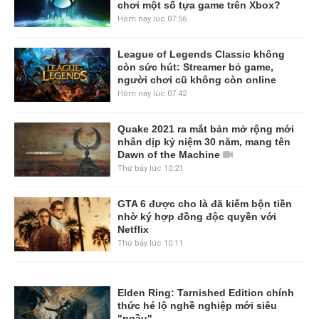
chơi một số tựa game trên Xbox?
Hôm nay lúc 07:56
League of Legends Classic không
còn sức hút: Streamer bỏ game,
người chơi cũ không còn online
Hôm nay lúc 07:42
Quake 2021 ra mắt bản mở rộng mới
nhân dịp kỷ niệm 30 năm, mang tên
Dawn of the Machine
Thứ bảy lúc 10:21
GTA 6 được cho là đã kiếm bộn tiền
nhờ ký hợp đồng độc quyền với
Netflix
Thứ bảy lúc 10:11
Elden Ring: Tarnished Edition chính
thức hé lộ nghề nghiệp mới siêu
"ngầu"