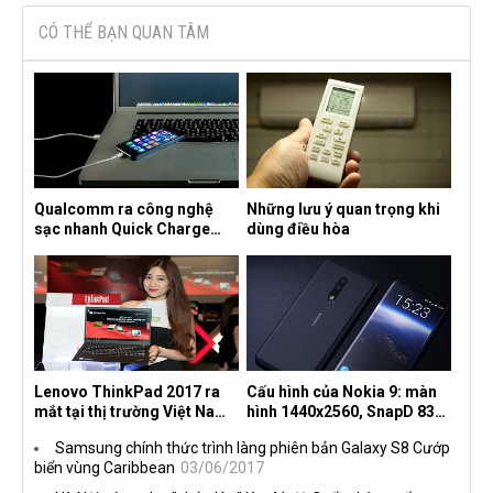
CÓ THỂ BẠN QUAN TÂM
Qualcomm ra công nghệ
Những lưu ý quan trọng khi
sạc nhanh Quick Charge
dùng điều hòa
4.0+
Lenovo ThinkPad 2017 ra
Cấu hình của Nokia 9: màn
mắt tại thị trường Việt Nam,
hình 1440x2560, SnapD 835,
giá từ 27 triệu đồng
camera kép 13MP, 4G RAM
Samsung chính thức trình làng phiên bản Galaxy S8 Cướp
biển vùng Caribbean
03/06/2017