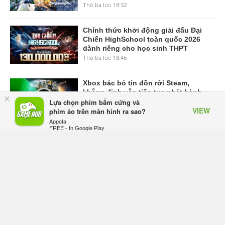
Thứ ba lúc 18:52
Chính thức khởi động giải đấu Đại
Chiến HighSchool toàn quốc 2026
dành riêng cho học sinh THPT
Thứ ba lúc 18:46
Xbox bác bỏ tin đồn rời Steam,
khẳng định vẫn tiếp tục phát hành
×
game trên nền tảng của Valve
Lựa chọn phím bấm cứng và
VIEW
phím ảo trên màn hình ra sao?
Thứ ba lúc 09:09
Appota
FREE - In Google Play
VIEW MORE
TRANG CHỦ
GIFTCODE
BẢNG XẾP HẠNG
VIDEO
SỰ KIỆN GAME
CÔNG NGHỆ
GAME MOBILE
GAME ONLINE
ESPORTS
Mạng Xã Hội GameHub.vn - Mạng xã hội dành cho game thủ Việt.