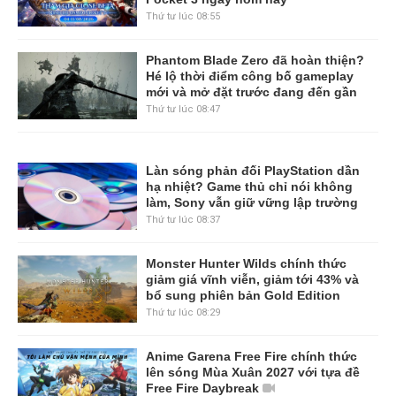
Thứ tư lúc 08:55
Phantom Blade Zero đã hoàn thiện?
Hé lộ thời điểm công bố gameplay
mới và mở đặt trước đang đến gần
Thứ tư lúc 08:47
Làn sóng phản đối PlayStation dần
hạ nhiệt? Game thủ chỉ nói không
làm, Sony vẫn giữ vững lập trường
Thứ tư lúc 08:37
Monster Hunter Wilds chính thức
giảm giá vĩnh viễn, giảm tới 43% và
bổ sung phiên bản Gold Edition
Thứ tư lúc 08:29
Anime Garena Free Fire chính thức
lên sóng Mùa Xuân 2027 với tựa đề
Free Fire Daybreak