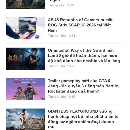
Thứ bảy lúc 09:31
ASUS Republic of Gamers ra mắt
ROG Strix SCAR 18 2026 tại Việt
Nam
Thứ sáu lúc 10:34
Onimusha: Way of the Sword mất
tầm 20 giờ để hoàn thành, hai mức
độ khó dành cho newbie và lão làng
Thứ sáu lúc 10:27
Trailer gameplay mới của GTA 6
đăng độc quyền 6 tiếng trên Netflix,
Rockstar đang quá tham?
Thứ sáu lúc 10:15
GIANTESS PLAYGROUND vướng
tranh chấp nội bộ, nhà phát triển tố
đồng sự ngầm chiếm đoạt doanh
thu