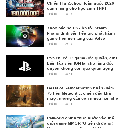
Chiến HighSchool toàn quốc 2026
dành riêng cho học sinh THPT
Thứ ba lúc 18:46
Xbox bác bỏ tin đồn rời Steam,
khẳng định vẫn tiếp tục phát hành
game trên nền tảng của Valve
Thứ ba lúc 09:09
PS5 chỉ có 13 game độc quyền, cựu
biên tập viên IGN lại cho rằng độc
quyền không còn quá quan trọng
Thứ ba lúc 08:54
Beast of Reincarnation nhận điểm
73 trên Metacritic, chiến đấu khá
mượt nhưng vẫn còn nhiều hạn chế
Thứ ba lúc 08:44
Palworld chính thức bước vào thế
giới game MMORPG trên di động: