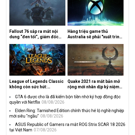
Fallout 76 sắp ra mắt nội
Hàng triệu game thủ
dung “đen tối”, giám đốc
Australia sẽ phải "xuất trình
sáng tạo hé lộ
CCCD" nếu muốn chơi một
số tựa game trên Xbox?
League of Legends Classic
Quake 2021 ra mắt bản mở
không còn sức hút:
rộng mới nhân dịp kỷ niệm
Streamer bỏ game, người
30 năm, mang tên Dawn of
GTA 6 được cho là đã kiếm bộn tiền nhờ ký hợp đồng độc
chơi cũ không còn online
the Machine
quyền với Netflix
08/08/2026
Elden Ring: Tarnished Edition chính thức hé lộ nghề nghiệp
mới siêu "ngầu"
08/08/2026
ASUS Republic of Gamers ra mắt ROG Strix SCAR 18 2026
tại Việt Nam
07/08/2026