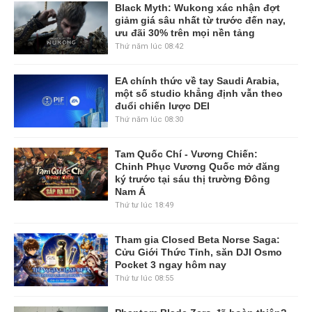
Black Myth: Wukong xác nhận đợt
giảm giá sâu nhất từ trước đến nay,
ưu đãi 30% trên mọi nền tảng
Thứ năm lúc 08:42
EA chính thức về tay Saudi Arabia,
một số studio khẳng định vẫn theo
đuổi chiến lược DEI
Thứ năm lúc 08:30
Tam Quốc Chí - Vương Chiến:
Chinh Phục Vương Quốc mở đăng
ký trước tại sáu thị trường Đông
Nam Á
Thứ tư lúc 18:49
Tham gia Closed Beta Norse Saga:
Cửu Giới Thức Tỉnh, săn DJI Osmo
Pocket 3 ngay hôm nay
Thứ tư lúc 08:55