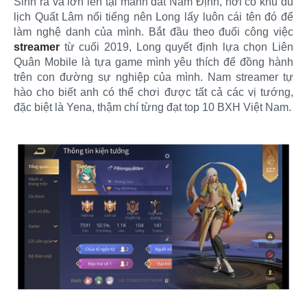
Sinh ra và lớn lên tại mảnh đất Nam Định, nơi có khu du
lịch Quất Lâm nổi tiếng nên Long lấy luôn cái tên đó để
làm nghệ danh của mình. Bắt đầu theo đuổi công việc
streamer
từ cuối 2019, Long quyết định lựa chọn Liên
Quân Mobile là tựa game mình yêu thích để đồng hành
trên con đường sự nghiệp của mình. Nam streamer tự
hào cho biết anh có thể chơi được tất cả các vị tướng,
đặc biệt là Yena, thậm chí từng đạt top 10 BXH Việt Nam.