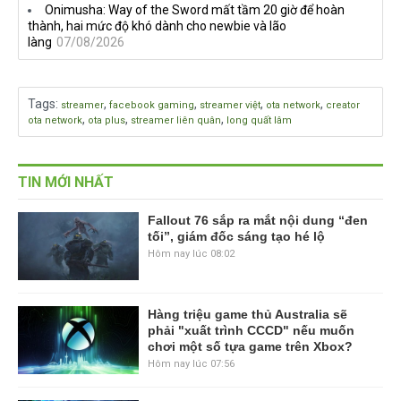
Onimusha: Way of the Sword mất tầm 20 giờ để hoàn
thành, hai mức độ khó dành cho newbie và lão
làng
07/08/2026
Tags
:
,
,
,
,
streamer
facebook gaming
streamer việt
ota network
creator
,
,
,
ota network
ota plus
streamer liên quân
long quất lâm
TIN MỚI NHẤT
Fallout 76 sắp ra mắt nội dung “đen
tối”, giám đốc sáng tạo hé lộ
Hôm nay lúc 08:02
Hàng triệu game thủ Australia sẽ
phải "xuất trình CCCD" nếu muốn
chơi một số tựa game trên Xbox?
Hôm nay lúc 07:56