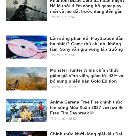
Phantom Blade Zero đã hoàn thiện?
Hé lộ thời điểm công bố gameplay
mới và mở đặt trước đang đến gần
Thứ tư lúc 08:47
Làn sóng phản đối PlayStation dần
hạ nhiệt? Game thủ chỉ nói không
làm, Sony vẫn giữ vững lập trường
Thứ tư lúc 08:37
Monster Hunter Wilds chính thức
giảm giá vĩnh viễn, giảm tới 43% và
bổ sung phiên bản Gold Edition
Thứ tư lúc 08:29
Anime Garena Free Fire chính thức
lên sóng Mùa Xuân 2027 với tựa đề
Free Fire Daybreak
Thứ ba lúc 18:52
Chính thức khởi động giải đấu Đại