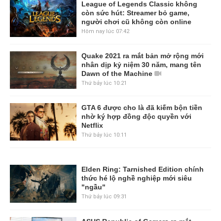
League of Legends Classic không
còn sức hút: Streamer bỏ game,
người chơi cũ không còn online
Hôm nay lúc 07:42
Quake 2021 ra mắt bản mở rộng mới
nhân dịp kỷ niệm 30 năm, mang tên
Dawn of the Machine
Thứ bảy lúc 10:21
GTA 6 được cho là đã kiếm bộn tiền
nhờ ký hợp đồng độc quyền với
Netflix
Thứ bảy lúc 10:11
Elden Ring: Tarnished Edition chính
thức hé lộ nghề nghiệp mới siêu
"ngầu"
Thứ bảy lúc 09:31