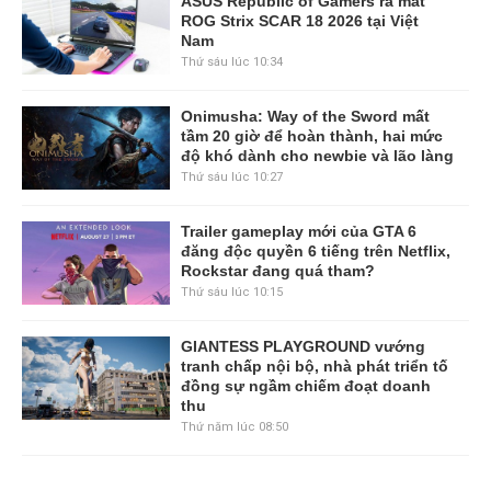
ASUS Republic of Gamers ra mắt
ROG Strix SCAR 18 2026 tại Việt
Nam
Thứ sáu lúc 10:34
Onimusha: Way of the Sword mất
tầm 20 giờ để hoàn thành, hai mức
độ khó dành cho newbie và lão làng
Thứ sáu lúc 10:27
Trailer gameplay mới của GTA 6
đăng độc quyền 6 tiếng trên Netflix,
Rockstar đang quá tham?
Thứ sáu lúc 10:15
GIANTESS PLAYGROUND vướng
tranh chấp nội bộ, nhà phát triển tố
đồng sự ngầm chiếm đoạt doanh
thu
Thứ năm lúc 08:50