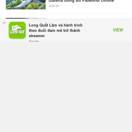
Garena công bố Palworld Online
3/8/26
DLC mới của The Witcher 3 yêu cầu
×
Long Quất Lâm và hành trình
Windows 11, CD Projekt RED sẽ
VIEW
theo đuổi đam mê trở thành
ngừng kiểm thử trên Windows 10
streamer
3/8/26
Appota
FREE - In Google Play
PS5 có thể tiếp tục tăng giá trước
thềm GTA 6, Sony và Microsoft
muốn tận dụng bom tấn của
Rockstar?
3/8/26
Mistfall Hunter được cộng đồng
quốc tế khen ngợi nhờ lối chơi thú
vị và tạo hình nhân vật nữ hợp mắt
3/8/26
Esports Foundation và adidas công
bố hợp tác mang tính cột mốc cho