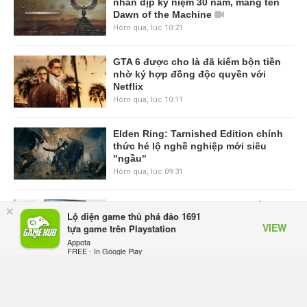
nhân dịp kỷ niệm 30 năm, mang tên
Dawn of the Machine
Hôm qua, lúc 10:21
GTA 6 được cho là đã kiếm bộn tiền
nhờ ký hợp đồng độc quyền với
Netflix
Hôm qua, lúc 10:11
Elden Ring: Tarnished Edition chính
thức hé lộ nghề nghiệp mới siêu
"ngầu"
Hôm qua, lúc 09:31
ASUS Republic of Gamers ra mắt
×
Lộ diện game thủ phá đảo 1691
ROG Strix SCAR 18 2026 tại Việt
VIEW
tựa game trên Playstation
Nam
Appota
Thứ sáu lúc 10:34
FREE - In Google Play
Onimusha: Way of the Sword mất
tầm 20 giờ để hoàn thành, hai mức
độ khó dành cho newbie và lão làng