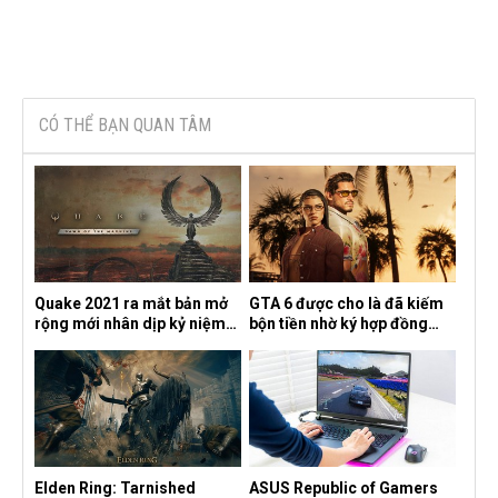
CÓ THỂ BẠN QUAN TÂM
Quake 2021 ra mắt bản mở
GTA 6 được cho là đã kiếm
rộng mới nhân dịp kỷ niệm
bộn tiền nhờ ký hợp đồng
30 năm, mang tên Dawn of
độc quyền với Netflix
the Machine
Elden Ring: Tarnished
ASUS Republic of Gamers