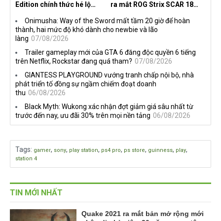
Edition chính thức hé lộ
ra mắt ROG Strix SCAR 18
nghề nghiệp mới siêu "ngầu"
2026 tại Việt Nam
Onimusha: Way of the Sword mất tầm 20 giờ để hoàn
thành, hai mức độ khó dành cho newbie và lão
làng
07/08/2026
Trailer gameplay mới của GTA 6 đăng độc quyền 6 tiếng
trên Netflix, Rockstar đang quá tham?
07/08/2026
GIANTESS PLAYGROUND vướng tranh chấp nội bộ, nhà
phát triển tố đồng sự ngầm chiếm đoạt doanh
thu
06/08/2026
Black Myth: Wukong xác nhận đợt giảm giá sâu nhất từ
trước đến nay, ưu đãi 30% trên mọi nền tảng
06/08/2026
Tags
:
,
,
,
,
,
,
,
gamer
sony
play station
ps4 pro
ps store
guinness
play
station 4
TIN MỚI NHẤT
Quake 2021 ra mắt bản mở rộng mới