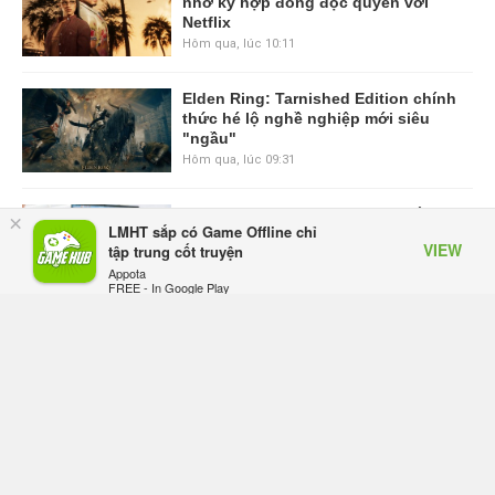
nhờ ký hợp đồng độc quyền với
Netflix
Hôm qua, lúc 10:11
Elden Ring: Tarnished Edition chính
thức hé lộ nghề nghiệp mới siêu
"ngầu"
Hôm qua, lúc 09:31
ASUS Republic of Gamers ra mắt
×
LMHT sắp có Game Offline chỉ
ROG Strix SCAR 18 2026 tại Việt
VIEW
tập trung cốt truyện
Nam
Appota
Thứ sáu lúc 10:34
FREE - In Google Play
Onimusha: Way of the Sword mất
tầm 20 giờ để hoàn thành, hai mức
độ khó dành cho newbie và lão làng
Thứ sáu lúc 10:27
Trailer gameplay mới của GTA 6
đăng độc quyền 6 tiếng trên Netflix,