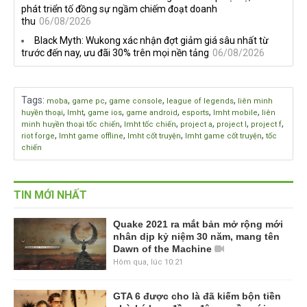
phát triển tố đồng sự ngầm chiếm đoạt doanh
thu
06/08/2026
Black Myth: Wukong xác nhận đợt giảm giá sâu nhất từ
trước đến nay, ưu đãi 30% trên mọi nền tảng
06/08/2026
Tags
:
,
,
,
,
moba
game pc
game console
league of legends
liên minh
,
,
,
,
,
,
huyền thoại
lmht
game ios
game android
esports
lmht mobile
liên
,
,
,
,
,
minh huyền thoại tốc chiến
lmht tốc chiến
project a
project l
project f
,
,
,
,
riot forge
lmht game offline
lmht cốt truyện
lmht game cốt truyện
tốc
chiến
TIN MỚI NHẤT
Quake 2021 ra mắt bản mở rộng mới
nhân dịp kỷ niệm 30 năm, mang tên
Dawn of the Machine
Hôm qua, lúc 10:21
GTA 6 được cho là đã kiếm bộn tiền