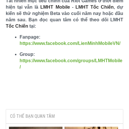
Tất nhiên mục tiêu chính của Riot Games ở thời điểm
hiện tại vẫn là
LMHT Mobile
-
LMHT Tốc Chiến
, dự
kiến sẽ thử nghiệm Beta vào cuối năm nay hoặc đầu
năm sau. Bạn đọc quan tâm có thể theo dõi LMHT
Tốc Chiến
tại:
Fanpage:
https://www.facebook.com/LienMinhMobileVN/
Group:
https://www.facebook.com/groups/LMHTMobile
/
CÓ THỂ BẠN QUAN TÂM