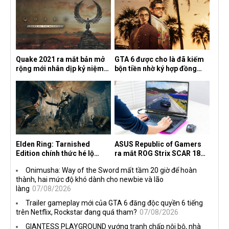
Quake 2021 ra mắt bản mở
GTA 6 được cho là đã kiếm
rộng mới nhân dịp kỷ niệm
bộn tiền nhờ ký hợp đồng
30 năm, mang tên Dawn of
độc quyền với Netflix
the Machine
Elden Ring: Tarnished
ASUS Republic of Gamers
Edition chính thức hé lộ
ra mắt ROG Strix SCAR 18
nghề nghiệp mới siêu "ngầu"
2026 tại Việt Nam
Onimusha: Way of the Sword mất tầm 20 giờ để hoàn
thành, hai mức độ khó dành cho newbie và lão
làng
07/08/2026
Trailer gameplay mới của GTA 6 đăng độc quyền 6 tiếng
trên Netflix, Rockstar đang quá tham?
07/08/2026
GIANTESS PLAYGROUND vướng tranh chấp nội bộ, nhà