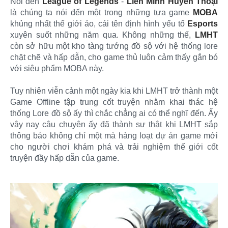
Nói đến
League of Legends
-
Liên Minh Huyền Thoại
là chúng ta nói đến một trong những tựa game
MOBA
khủng nhất thế giới ảo, cái tên định hình yếu tố
Esports
xuyên suốt những năm qua. Không những thế,
LMHT
còn sở hữu một kho tàng tướng đồ sộ với hệ thống lore
chặt chẽ và hấp dẫn, cho game thủ luôn cảm thấy gắn bó
với siêu phẩm MOBA này.
Tuy nhiên viễn cảnh một ngày kia khi LMHT trở thành một
Game Offline tập trung cốt truyện nhằm khai thác hệ
thống Lore đồ sộ ấy thì chắc chẳng ai có thể nghĩ đến. Ấy
vậy nay câu chuyện ấy đã thành sự thật khi LMHT sắp
thông báo không chỉ một mà hàng loạt dự án game mới
cho người chơi khám phá và trải nghiệm thế giới cốt
truyện đầy hấp dẫn của game.