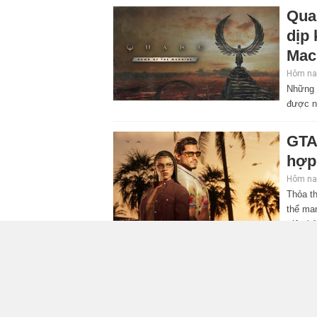
Qua
dịp
Mac
Hôm nay
Những 
được n
GTA
hợp
Hôm nay
Thỏa th
thể ma
triệu b
Elde
hé l
Hôm nay
Bản đặ