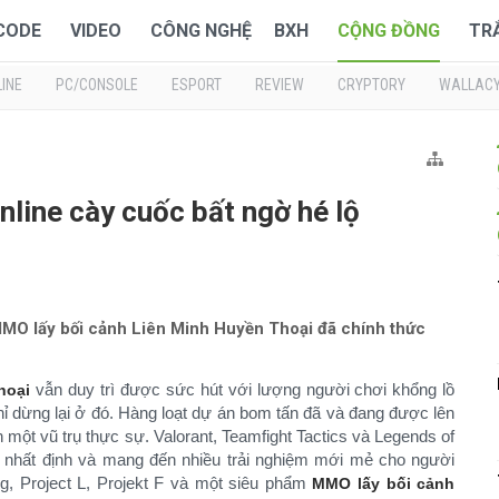
 CODE
VIDEO
CÔNG NGHỆ
BXH
CỘNG ĐỒNG
TR
INE
PC/CONSOLE
ESPORT
REVIEW
CRYPTORY
WALLAC
ine cày cuốc bất ngờ hé lộ
MO lấy bối cảnh Liên Minh Huyền Thoại đã chính thức
vẫn duy trì được sức hút với lượng người chơi khổng lồ
hoại
 dừng lại ở đó. Hàng loạt dự án bom tấn đã và đang được lên
 một vũ trụ thực sự. Valorant, Teamfight Tactics và Legends of
 nhất định và mang đến nhiều trải nghiệm mới mẻ cho người
g, Project L, Projekt F và một siêu phẩm
MMO lấy bối cảnh