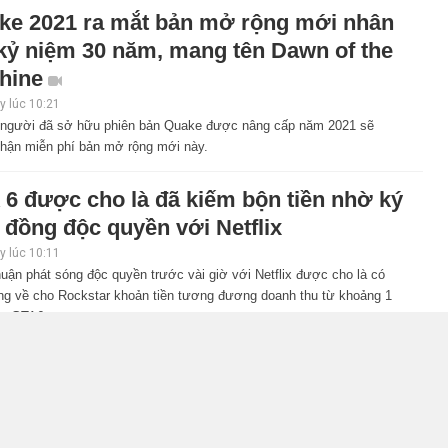
ke 2021 ra mắt bản mở rộng mới nhân
 kỷ niệm 30 năm, mang tên Dawn of the
hine
 lúc 10:21
người đã sở hữu phiên bản Quake được nâng cấp năm 2021 sẽ
hận miễn phí bản mở rộng mới này.
 6 được cho là đã kiếm bộn tiền nhờ ký
 đồng độc quyền với Netflix
 lúc 10:11
uận phát sóng độc quyền trước vài giờ với Netflix được cho là có
ng về cho Rockstar khoản tiền tương đương doanh thu từ khoảng 1
ản GTA6.
n Ring: Tarnished Edition chính thức
ộ nghề nghiệp mới siêu "ngầu"
 lúc 09:31
c biệt của Elden Ring sẽ bổ sung một nghề nghiệp mới theo hướng