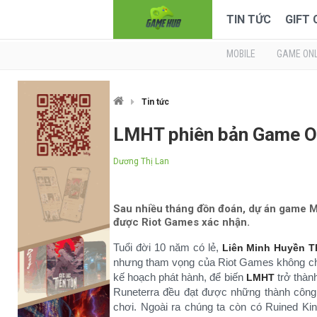
TIN TỨC
GIFT
MOBILE
GAME ONL
Tin tức
LMHT phiên bản Game Onl
Dương Thị Lan
Sau nhiều tháng đồn đoán, dự án game M
được Riot Games xác nhận.
Tuổi đời 10 năm có lẻ,
Liên Minh Huyền T
nhưng tham vọng của Riot Games không chỉ
kế hoạch phát hành, để biến
trở thành
LMHT
Runeterra đều đạt được những thành công
chơi. Ngoài ra chúng ta còn có Ruined Kin