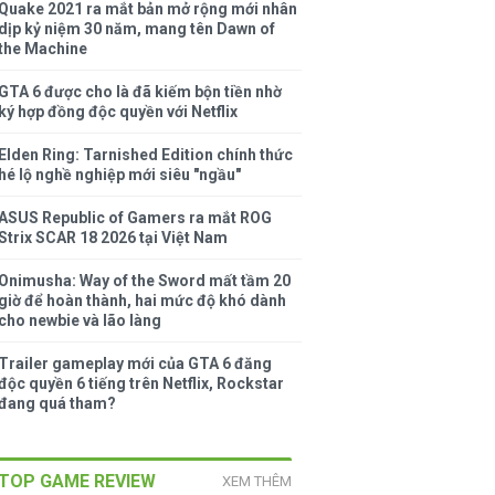
Quake 2021 ra mắt bản mở rộng mới nhân
dịp kỷ niệm 30 năm, mang tên Dawn of
the Machine
GTA 6 được cho là đã kiếm bộn tiền nhờ
ký hợp đồng độc quyền với Netflix
Elden Ring: Tarnished Edition chính thức
hé lộ nghề nghiệp mới siêu "ngầu"
ASUS Republic of Gamers ra mắt ROG
Strix SCAR 18 2026 tại Việt Nam
Onimusha: Way of the Sword mất tầm 20
giờ để hoàn thành, hai mức độ khó dành
cho newbie và lão làng
Trailer gameplay mới của GTA 6 đăng
độc quyền 6 tiếng trên Netflix, Rockstar
đang quá tham?
TOP GAME REVIEW
XEM THÊM