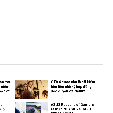
bản mở
GTA 6 được cho là đã kiếm
ỷ niệm
bộn tiền nhờ ký hợp đồng
awn of
độc quyền với Netflix
ed
ASUS Republic of Gamers
 lộ
ra mắt ROG Strix SCAR 18