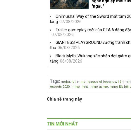
nghề nghiệp mới siê
"ngầu"
Onimusha: Way of the Sword mất tầm 20 
làng
07/08/2026
Trailer gameplay mới của GTA 6 đăng độc
07/08/2026
GIANTESS PLAYGROUND vướng tranh chấp 
thu
06/08/2026
Black Myth: Wukong xác nhận đợt giảm gi
tảng
06/08/2026
Tags
:
,
,
,
,
moba
lol
mmo
league of legends
liên min
,
,
,
esports 2020
mmo lmht
mmo game
mmo lấy bối 
Chia sẻ trang này
TIN MỚI NHẤT