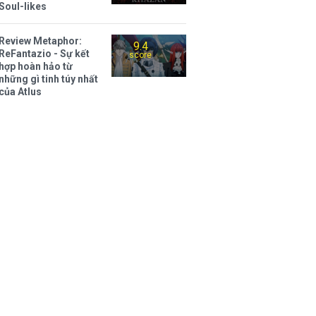
Soul-likes
Review Metaphor:
9.4
ReFantazio - Sự kết
score
hợp hoàn hảo từ
những gì tinh túy nhất
của Atlus