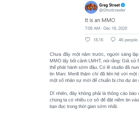
Chưa đầy một năm trước, người sáng lập R
MMO lấy bối cảnh LMHT, nói rằng: Giả sử 
thể phát hành sớm đâu. Có lẽ studio đã nu
tin Marc Merill thậm chí đã liên hệ với m
một số nhân sự mới để chuẩn bị cho dự án 
Dĩ nhiên, đây không phải là thông cáo báo 
chúng ta có nhiều cơ sở để đặt niềm tin v
bạn đọc trong thời gian sớm nhất.​