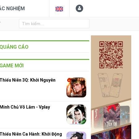
ẮC NGHIỆM
Y
QUẢNG CÁO
GAME MỚI
Thiếu Niên 3Q: Khởi Nguyên
Minh Chủ Võ Lâm - Vplay
Thiếu Niên Ca Hành: Khởi Động