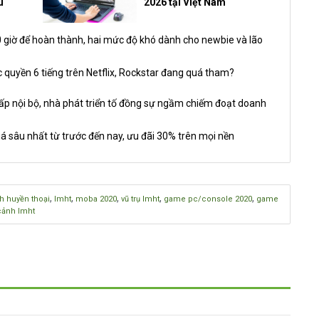
u
2026 tại Việt Nam
giờ để hoàn thành, hai mức độ khó dành cho newbie và lão
 quyền 6 tiếng trên Netflix, Rockstar đang quá tham?
nội bộ, nhà phát triển tố đồng sự ngầm chiếm đoạt doanh
á sâu nhất từ trước đến nay, ưu đãi 30% trên mọi nền
,
,
,
,
,
h huyền thoại
lmht
moba 2020
vũ trụ lmht
game pc/console 2020
game
cảnh lmht