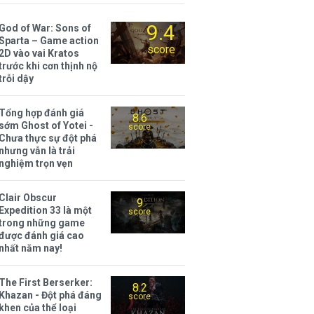
9.4
God of War: Sons of
Sparta – Game action
score
2D vào vai Kratos
trước khi cơn thịnh nộ
trỗi dậy
Tổng hợp đánh giá
8.6
sớm Ghost of Yotei -
score
Chưa thực sự đột phá
nhưng vẫn là trải
nghiệm trọn vẹn
Clair Obscur
9
Expedition 33 là một
score
trong những game
được đánh giá cao
nhất năm nay!
The First Berserker:
8.2
Khazan - Đột phá đáng
score
khen của thể loại