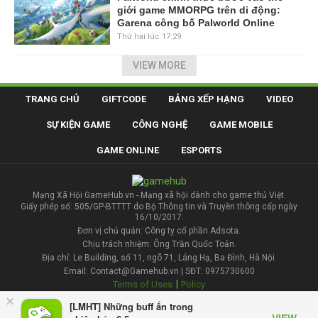
giới game MMORPG trên di động:
Garena công bố Palworld Online
Thứ hai lúc 17:29
VIEW MORE
TRANG CHỦ
GIFTCODE
BẢNG XẾP HẠNG
VIDEO
SỰ KIỆN GAME
CÔNG NGHỆ
GAME MOBILE
GAME ONLINE
ESPORTS
Mạng Xã Hội GameHub.vn - Mạng xã hội dành cho game thủ Việt.
Giấy phép số: 505/GP-BTTTT do Bộ Thông tin và Truyền thông cấp ngày
16/10/2017.
Đơn vị chủ quản: Công ty cổ phần Adsota.
Chịu trách nhiệm: Ông Trần Quốc Toản.
Địa chỉ: Le Building, số 11, ngõ 71, Láng Hạ, Ba Đình, Hà Nội.
Email: Contact@Gamehub.vn | SĐT: 0975730600
|
Terms of Uses
Policy
×
[LMHT] Những buff ẩn trong
Liên hệ đăng bài