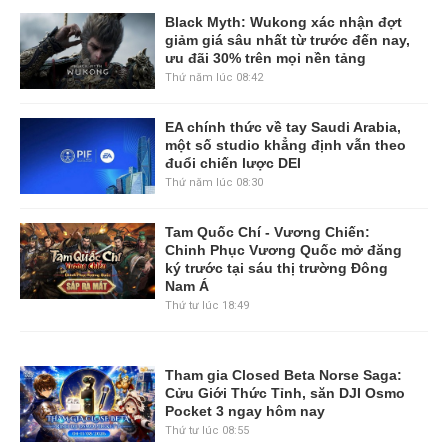
Black Myth: Wukong xác nhận đợt
giảm giá sâu nhất từ trước đến nay,
ưu đãi 30% trên mọi nền tảng
Thứ năm lúc 08:42
EA chính thức về tay Saudi Arabia,
một số studio khẳng định vẫn theo
đuổi chiến lược DEI
Thứ năm lúc 08:30
Tam Quốc Chí - Vương Chiến:
Chinh Phục Vương Quốc mở đăng
ký trước tại sáu thị trường Đông
Nam Á
Thứ tư lúc 18:49
Tham gia Closed Beta Norse Saga:
Cửu Giới Thức Tỉnh, săn DJI Osmo
Pocket 3 ngay hôm nay
Thứ tư lúc 08:55