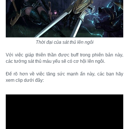
Thời đại của sát thủ lên ngôi
Với việc giáp thiên thần được buff trong phiên bản này,
các tướng sát thủ máu yếu sẽ có cơ hội lên ngôi.
Để rõ hơn về việc tăng sức mạnh ẩn này, các bạn hãy
xem clip dưới đây: