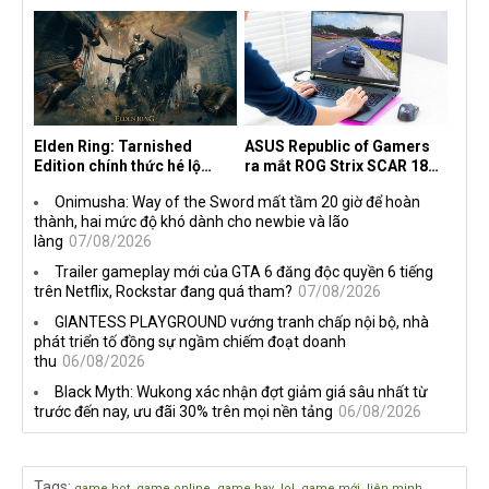
30 năm, mang tên Dawn of
độc quyền với Netflix
the Machine
Elden Ring: Tarnished
ASUS Republic of Gamers
Edition chính thức hé lộ
ra mắt ROG Strix SCAR 18
nghề nghiệp mới siêu "ngầu"
2026 tại Việt Nam
Onimusha: Way of the Sword mất tầm 20 giờ để hoàn
thành, hai mức độ khó dành cho newbie và lão
làng
07/08/2026
Trailer gameplay mới của GTA 6 đăng độc quyền 6 tiếng
trên Netflix, Rockstar đang quá tham?
07/08/2026
GIANTESS PLAYGROUND vướng tranh chấp nội bộ, nhà
phát triển tố đồng sự ngầm chiếm đoạt doanh
thu
06/08/2026
Black Myth: Wukong xác nhận đợt giảm giá sâu nhất từ
trước đến nay, ưu đãi 30% trên mọi nền tảng
06/08/2026
Tags
:
,
,
,
,
,
game hot
game online
game hay
lol
game mới
liên minh