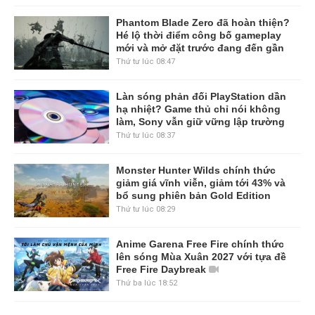
Phantom Blade Zero đã hoàn thiện?
Hé lộ thời điểm công bố gameplay
mới và mở đặt trước đang đến gần
Thứ tư lúc 08:47
Làn sóng phản đối PlayStation dần
hạ nhiệt? Game thủ chỉ nói không
làm, Sony vẫn giữ vững lập trường
Thứ tư lúc 08:37
Monster Hunter Wilds chính thức
giảm giá vĩnh viễn, giảm tới 43% và
bổ sung phiên bản Gold Edition
Thứ tư lúc 08:29
Anime Garena Free Fire chính thức
lên sóng Mùa Xuân 2027 với tựa đề
Free Fire Daybreak
Thứ ba lúc 18:52