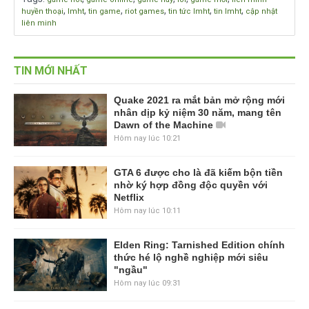
,
,
,
,
,
,
huyền thoại
lmht
tin game
riot games
tin tức lmht
tin lmht
cập nhật
liên minh
TIN MỚI NHẤT
Quake 2021 ra mắt bản mở rộng mới
nhân dịp kỷ niệm 30 năm, mang tên
Dawn of the Machine
Hôm nay lúc 10:21
GTA 6 được cho là đã kiếm bộn tiền
nhờ ký hợp đồng độc quyền với
Netflix
Hôm nay lúc 10:11
Elden Ring: Tarnished Edition chính
thức hé lộ nghề nghiệp mới siêu
"ngầu"
Hôm nay lúc 09:31