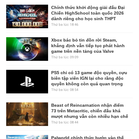
Chính thức khởi động giải đấu Đại
Chiến HighSchool toàn quốc 2026
dành riêng cho học sinh THPT
Thứ ba lúc 18:46
Xbox bác bỏ tin đồn rời Steam,
khẳng định vẫn tiếp tục phát hành
game trên nền tảng của Valve
Thứ ba lúc 09:09
PS5 chỉ có 13 game độc quyền, cựu
biên tập viên IGN lại cho rằng độc
quyền không còn quá quan trọng
Thứ ba lúc 08:54
Beast of Reincarnation nhận điểm
73 trên Metacritic, chiến đấu khá
mượt nhưng vẫn còn nhiều hạn chế
Thứ ba lúc 08:44
Palworld chính thức bước vào thế