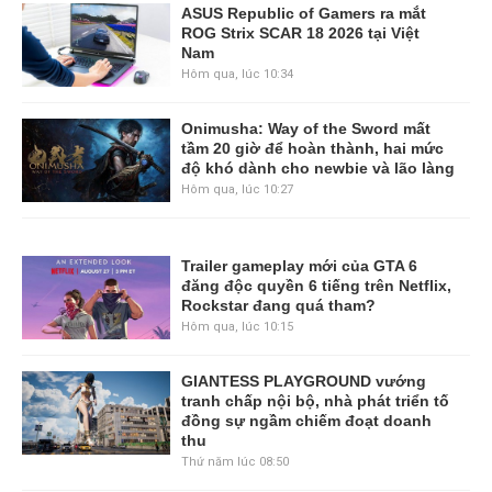
ASUS Republic of Gamers ra mắt
ROG Strix SCAR 18 2026 tại Việt
Nam
Hôm qua, lúc 10:34
Onimusha: Way of the Sword mất
tầm 20 giờ để hoàn thành, hai mức
độ khó dành cho newbie và lão làng
Hôm qua, lúc 10:27
Trailer gameplay mới của GTA 6
đăng độc quyền 6 tiếng trên Netflix,
Rockstar đang quá tham?
Hôm qua, lúc 10:15
GIANTESS PLAYGROUND vướng
tranh chấp nội bộ, nhà phát triển tố
đồng sự ngầm chiếm đoạt doanh
thu
Thứ năm lúc 08:50