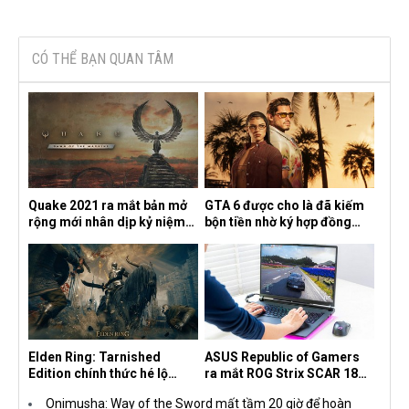
CÓ THỂ BẠN QUAN TÂM
Quake 2021 ra mắt bản mở
GTA 6 được cho là đã kiếm
rộng mới nhân dịp kỷ niệm
bộn tiền nhờ ký hợp đồng
30 năm, mang tên Dawn of
độc quyền với Netflix
the Machine
Elden Ring: Tarnished
ASUS Republic of Gamers
Edition chính thức hé lộ
ra mắt ROG Strix SCAR 18
nghề nghiệp mới siêu "ngầu"
2026 tại Việt Nam
Onimusha: Way of the Sword mất tầm 20 giờ để hoàn