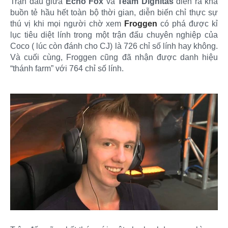
Trận đấu giữa
Echo Fox
và
Team Dignitas
diễn ra khá
buồn tẻ hầu hết toàn bộ thời gian, diễn biến chỉ thực sự
thú vị khi mọi người chờ xem
Froggen
có phá được kỉ
lục tiêu diệt lính trong một trận đấu chuyên nghiệp của
Coco ( lúc còn đánh cho CJ) là 726 chỉ số lính hay không.
Và cuối cùng, Froggen cũng đã nhận được danh hiệu
“thánh farm” với 764 chỉ số lính.