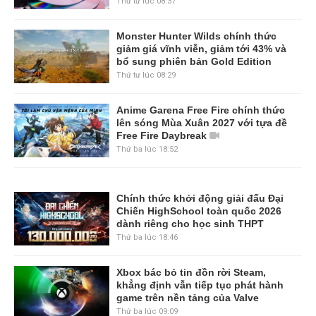
Thứ tư lúc 08:37
Monster Hunter Wilds chính thức
giảm giá vĩnh viễn, giảm tới 43% và
bổ sung phiên bản Gold Edition
Thứ tư lúc 08:29
Anime Garena Free Fire chính thức
lên sóng Mùa Xuân 2027 với tựa đề
Free Fire Daybreak
Thứ ba lúc 18:52
Chính thức khởi động giải đấu Đại
Chiến HighSchool toàn quốc 2026
dành riêng cho học sinh THPT
Thứ ba lúc 18:46
Xbox bác bỏ tin đồn rời Steam,
khẳng định vẫn tiếp tục phát hành
game trên nền tảng của Valve
Thứ ba lúc 09:09