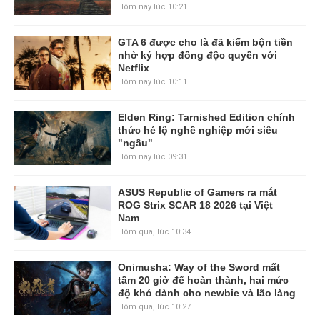
Hôm nay lúc 10:21
GTA 6 được cho là đã kiếm bộn tiền
nhờ ký hợp đồng độc quyền với
Netflix
Hôm nay lúc 10:11
Elden Ring: Tarnished Edition chính
thức hé lộ nghề nghiệp mới siêu
"ngầu"
Hôm nay lúc 09:31
ASUS Republic of Gamers ra mắt
ROG Strix SCAR 18 2026 tại Việt
Nam
Hôm qua, lúc 10:34
Onimusha: Way of the Sword mất
tầm 20 giờ để hoàn thành, hai mức
độ khó dành cho newbie và lão làng
Hôm qua, lúc 10:27