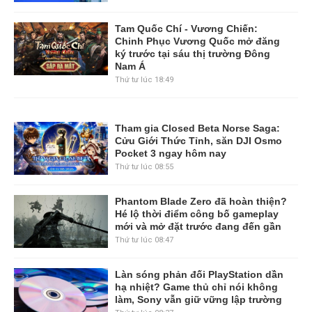
Tam Quốc Chí - Vương Chiến:
Chinh Phục Vương Quốc mở đăng
ký trước tại sáu thị trường Đông
Nam Á
Thứ tư lúc 18:49
Tham gia Closed Beta Norse Saga:
Cửu Giới Thức Tỉnh, săn DJI Osmo
Pocket 3 ngay hôm nay
Thứ tư lúc 08:55
Phantom Blade Zero đã hoàn thiện?
Hé lộ thời điểm công bố gameplay
mới và mở đặt trước đang đến gần
Thứ tư lúc 08:47
Làn sóng phản đối PlayStation dần
hạ nhiệt? Game thủ chỉ nói không
làm, Sony vẫn giữ vững lập trường