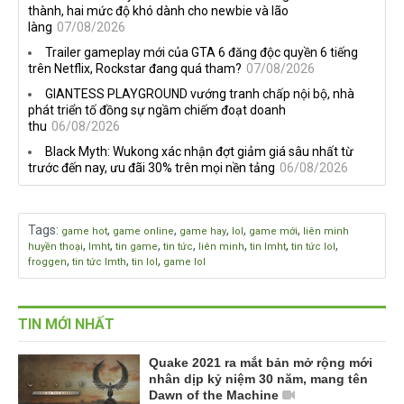
thành, hai mức độ khó dành cho newbie và lão
làng
07/08/2026
Trailer gameplay mới của GTA 6 đăng độc quyền 6 tiếng
trên Netflix, Rockstar đang quá tham?
07/08/2026
GIANTESS PLAYGROUND vướng tranh chấp nội bộ, nhà
phát triển tố đồng sự ngầm chiếm đoạt doanh
thu
06/08/2026
Black Myth: Wukong xác nhận đợt giảm giá sâu nhất từ
trước đến nay, ưu đãi 30% trên mọi nền tảng
06/08/2026
Tags
:
,
,
,
,
,
game hot
game online
game hay
lol
game mới
liên minh
,
,
,
,
,
,
,
huyền thoại
lmht
tin game
tin tức
liên minh
tin lmht
tin tức lol
,
,
,
froggen
tin tức lmth
tin lol
game lol
TIN MỚI NHẤT
Quake 2021 ra mắt bản mở rộng mới
nhân dịp kỷ niệm 30 năm, mang tên
Dawn of the Machine