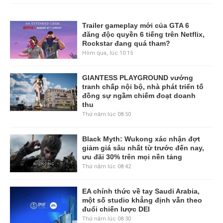
Trailer gameplay mới của GTA 6
đăng độc quyền 6 tiếng trên Netflix,
Rockstar đang quá tham?
Hôm qua, lúc 10:15
GIANTESS PLAYGROUND vướng
tranh chấp nội bộ, nhà phát triển tố
đồng sự ngầm chiếm đoạt doanh
thu
Thứ năm lúc 08:50
Black Myth: Wukong xác nhận đợt
giảm giá sâu nhất từ trước đến nay,
ưu đãi 30% trên mọi nền tảng
Thứ năm lúc 08:42
EA chính thức về tay Saudi Arabia,
một số studio khẳng định vẫn theo
đuổi chiến lược DEI
Thứ năm lúc 08:30