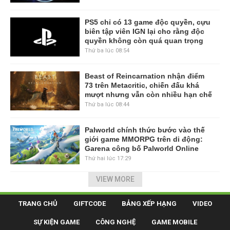
PS5 chỉ có 13 game độc quyền, cựu
biên tập viên IGN lại cho rằng độc
quyền không còn quá quan trọng
Thứ ba lúc 08:54
Beast of Reincarnation nhận điểm
73 trên Metacritic, chiến đấu khá
mượt nhưng vẫn còn nhiều hạn chế
Thứ ba lúc 08:44
Palworld chính thức bước vào thế
giới game MMORPG trên di động:
Garena công bố Palworld Online
Thứ hai lúc 17:29
VIEW MORE
TRANG CHỦ
GIFTCODE
BẢNG XẾP HẠNG
VIDEO
SỰ KIỆN GAME
CÔNG NGHỆ
GAME MOBILE