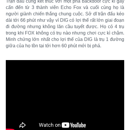
Trận đấu cũng kết thúc với một pha backdoor cực kì gay
cấn đến từ 3 thành viên Echo Fox và cuối cùng họ là
người giành chiến thắng chung cuộc. Sở dĩ trận đấu kéo
dài tới 66 phút như vậy vì DIG có lợi thế rất lớn giai đoạn
đi đường nhưng không lăn cầu tuyết được. Họ có 4 trụ
trong khi FOX không có trụ nào nhưng chơi cực kì chậm.
Minh chứng lớn nhất cho lợi thế của DIG là trụ 1 đường
giữa của họ tồn tại tới hơn 60 phút mới bị phá.