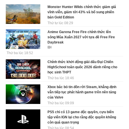
Monster Hunter Wilds chính thức giảm giá
vĩnh viễn, giảm tới 43% và bổ sung phiên
bản Gold Edition
Thứ tư lúc 08:29
Anime Garena Free Fire chính thức lên
sóng Mùa Xuân 2027 với tựa đề Free Fire
Daybreak
Thứ ba lúc 18:52
Chính thức khởi động giải đấu Đại Chiến
HighSchool toàn quốc 2026 dành riêng cho
học sinh THPT
Thứ ba lúc 18:46
Xbox bác bỏ tin đồn rời Steam, khẳng định
vẫn tiếp tục phát hành game trên nền tảng
của Valve
Thứ ba lúc 09:09
PS5 chỉ có 13 game độc quyền, cựu biên
tập viên IGN lại cho rằng độc quyền không
còn quá quan trọng
Thứ ba lúc 08:54