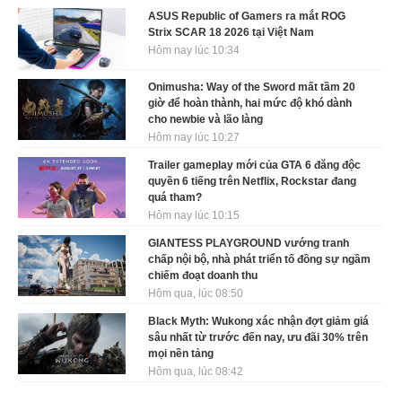
ASUS Republic of Gamers ra mắt ROG
Strix SCAR 18 2026 tại Việt Nam
Hôm nay lúc 10:34
Onimusha: Way of the Sword mất tầm 20
giờ để hoàn thành, hai mức độ khó dành
cho newbie và lão làng
Hôm nay lúc 10:27
Trailer gameplay mới của GTA 6 đăng độc
quyền 6 tiếng trên Netflix, Rockstar đang
quá tham?
Hôm nay lúc 10:15
GIANTESS PLAYGROUND vướng tranh
chấp nội bộ, nhà phát triển tố đồng sự ngầm
chiếm đoạt doanh thu
Hôm qua, lúc 08:50
Black Myth: Wukong xác nhận đợt giảm giá
sâu nhất từ trước đến nay, ưu đãi 30% trên
mọi nền tảng
Hôm qua, lúc 08:42