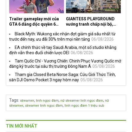
Trailer gameplay mới của
GIANTESS PLAYGROUND
GTA 6 đăng độc quyền 6
vướng tranh chấp nội bộ,
tiếng trên Netflix, Rockstar
nhà phát triển tố đồng sự
Black Myth: Wukong xác nhận đợt giảm giá sâu nhất từ
đang quá tham?
ngầm chiếm đoạt doanh thu
trước đến nay, ưu đãi 30% trên mọi nền tảng
06/08/2026
EA chính thức về tay Saudi Arabia, một số studio khẳng
định vẫn theo đuổi chiến lược DEI
06/08/2026
Tam Quốc Chí - Vương Chiến: Chinh Phục Vương Quốc mở
đăng ký trước tại sáu thị trường Đông Nam Á
05/08/2026
Tham gia Closed Beta Norse Saga: Cửu Giới Thức Tỉnh,
săn DJI Osmo Pocket 3 ngay hôm nay
05/08/2026
Tags
:
,
,
,
streamer
linh ngọc đàm
nữ streamer linh ngọc đàm
nữ
,
,
streamer
streamer linh ngọc đàm
linh ngọc đàm 1 triệu sub
TIN MỚI NHẤT