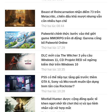
Beast of Reincarnation nhận điểm 73 trên
Metacritic, chiến đấu khá mượt nhưng vẫn
còn nhiều hạn chế
Thứ ba lúc 08:44
Palworld chính thức bước vào thế giới
game MMORPG trên di động: Garena công
bố Palworld Online
Thứ hai lúc 17:29
DLC mới của The Witcher 3 yêu cầu
Windows 11, CD Projekt RED sẽ ngừng
kiểm thử trên Windows 10
Thứ hai lúc 10:35
PS5 có thể tiếp tục tăng giá trước thềm
GTA 6, Sony và Microsoft muốn tận dụng
bom tấn của Rockstar?
Thứ hai lúc 10:28
Mistfall Hunter được cộng đồng quốc tế
khen ngợi nhờ lối chơi thú vị và tạo hình
nhân vật nữ hợp mắt