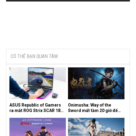
CÓ THỂ BẠN QUAN TÂM
ASUS Republic of Gamers
Onimusha: Way of the
ra mắt ROG Strix SCAR 18
Sword mất tầm 20 giờ để
2026 tại Việt Nam
hoàn thành, hai mức độ khó
dành cho newbie và lão làng