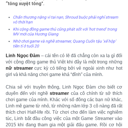
“tông xuyệt tông".
Chấn thương nặng vì tai nạn, Shroud buộc phải nghỉ stream
vô thời hạn
Khi cộng đồng game thủ cũng phát sốt với ‘hot trend’ trong
MV mới của Hương Giang
Nhờ chơi game và nghề streamer, Quang Cuốn tậu ‘xế hộp’
tiền tỉ ở tuổi 20
Linh Ngọc Đàm
– cái tên có lẽ đã chẳng còn xa lạ gì đối
với cộng đồng game thủ Việt khi đây là một trong những
nữ streamer
cực kỳ có tiếng bởi vẻ ngoài xinh như hot
girl và khả năng chơi game khá “đỉnh” của mình.
Chia sẻ với truyền thông, Linh Ngọc Đàm cho biết cơ
duyên đến với nghề
streamer
của cô chính từ sở thích
chơi game của mình. Khác với số đông các bạn nữ khác,
Linh mê game từ nhỏ, từ những năm lớp 3 cô nàng đã rất
thích chơi Half-life rồi. Từ chơi cho đến làm việc nghiêm
túc, Linh bắt đầu công việc của một Game Streamer vào
2015 khi đang tham gia một giải đấu game. Rồi cơ hội