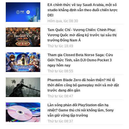
EA chính thức về tay Saudi Arabia, một số
studio khẳng định vẫn theo đuổi chiến lược
DEI
Hôm qua, lúc 08:30
Tam Quốc Chí - Vương Chiến: Chinh Phục
Vương Quốc mở đăng ký trước tại sáu thị
trường Đông Nam Á
Thứ tư lúc 18:49
Tham gia Closed Beta Norse Saga: Cửu
Giới Thức Tỉnh, săn DJI Osmo Pocket 3
ngay hôm nay
Thứ tư lúc 08:55
Phantom Blade Zero đã hoàn thiện? Hé lộ
thời điểm công bố gameplay mới và mở đặt
trước đang đến gần
Thứ tư lúc 08:47
Làn sóng phản đối PlayStation dần hạ
nhiệt? Game thủ chỉ nói không làm, Sony
vẫn giữ vững lập trường
Thứ tư lúc 08:37