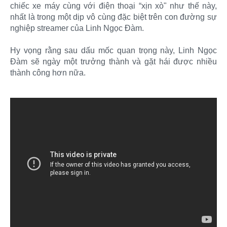
chiếc xe máy cùng với điện thoại “xịn xò" như thế này,
nhất là trong một dịp vô cùng đặc biệt trên con đường sự
nghiệp streamer của Linh Ngọc Đàm.
Hy vọng rằng sau dấu mốc quan trọng này, Linh Ngọc
Đàm sẽ ngày một trưởng thành và gặt hái được nhiều
thành công hơn nữa.