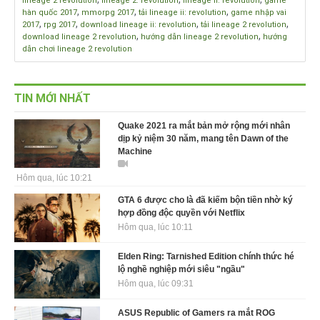
lineage 2 revolution
lineage 2: revolution
lineage ii: revolution
game
,
,
,
hàn quốc 2017
mmorpg 2017
tải lineage ii: revolution
game nhập vai
,
,
,
,
2017
rpg 2017
download lineage ii: revolution
tải lineage 2 revolution
,
,
download lineage 2 revolution
hướng dẫn lineage 2 revolution
hướng
dẫn chơi lineage 2 revolution
TIN MỚI NHẤT
Quake 2021 ra mắt bản mở rộng mới nhân
dịp kỷ niệm 30 năm, mang tên Dawn of the
Machine
Hôm qua, lúc 10:21
GTA 6 được cho là đã kiếm bộn tiền nhờ ký
hợp đồng độc quyền với Netflix
Hôm qua, lúc 10:11
Elden Ring: Tarnished Edition chính thức hé
lộ nghề nghiệp mới siêu "ngầu"
Hôm qua, lúc 09:31
ASUS Republic of Gamers ra mắt ROG