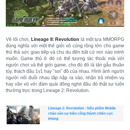
Về lối chơi,
Lineage II: Revolution
là một tựa MMORPG
đúng nghĩa với một thế giới vô cùng rộng lớn cho game
thủ thả sức giao tiếp và chu du đến bất cứ nơi nào mình
muốn. Game thủ ở đó có thể tương tác thoải mái với
người chơi và thế giới game, cho đù đó là tán gẫu thuần
túy, thách đấu 1v1 hay "soi" đồ của nhau. Hình ảnh người
người nối đuôi nhau tấp nập ra vào, nhận trả nhiệm vụ
hay vần vũ với đám quái đông nghịt đâu đó thật sự luôn
thường trực trong Lineage 2: Revolution.
Lineage 2: Revolution - Siêu phẩm Mobile
chào sân sự kiện công thành chiến cực
khủng