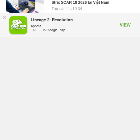
Strix SCAR 18 2026 tại Việt Nam
Thứ sáu lúc 10:34
×
Lineage 2: Revolution
Onimusha: Way of the Sword mất tầm 20
VIEW
Appota
giờ để hoàn thành, hai mức độ khó dành
FREE - In Google Play
cho newbie và lão làng
Thứ sáu lúc 10:27
Trailer gameplay mới của GTA 6 đăng độc
quyền 6 tiếng trên Netflix, Rockstar đang
quá tham?
Thứ sáu lúc 10:15
GIANTESS PLAYGROUND vướng tranh
chấp nội bộ, nhà phát triển tố đồng sự ngầm
chiếm đoạt doanh thu
Thứ năm lúc 08:50
Black Myth: Wukong xác nhận đợt giảm giá
sâu nhất từ trước đến nay, ưu đãi 30% trên
mọi nền tảng
Thứ năm lúc 08:42
EA chính thức về tay Saudi Arabia, một số