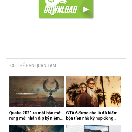
CÓ THỂ BẠN QUAN TÂM
Quake 2021 ra mắt bản mở
GTA 6 được cho là đã kiếm
rộng mới nhân dịp kỷ niệm
bộn tiền nhờ ký hợp đồng
30 năm, mang tên Dawn of
độc quyền với Netflix
the Machine