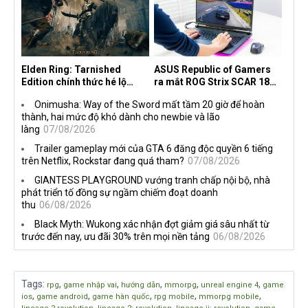
Elden Ring: Tarnished
ASUS Republic of Gamers
Edition chính thức hé lộ
ra mắt ROG Strix SCAR 18
nghề nghiệp mới siêu "ngầu"
2026 tại Việt Nam
Onimusha: Way of the Sword mất tầm 20 giờ để hoàn
thành, hai mức độ khó dành cho newbie và lão
làng
07/08/2026
Trailer gameplay mới của GTA 6 đăng độc quyền 6 tiếng
trên Netflix, Rockstar đang quá tham?
07/08/2026
GIANTESS PLAYGROUND vướng tranh chấp nội bộ, nhà
phát triển tố đồng sự ngầm chiếm đoạt doanh
thu
06/08/2026
Black Myth: Wukong xác nhận đợt giảm giá sâu nhất từ
trước đến nay, ưu đãi 30% trên mọi nền tảng
06/08/2026
Tags
:
,
,
,
,
,
rpg
game nhập vai
hướng dẫn
mmorpg
unreal engine 4
game
,
,
,
,
,
ios
game android
game hàn quốc
rpg mobile
mmorpg mobile
,
,
,