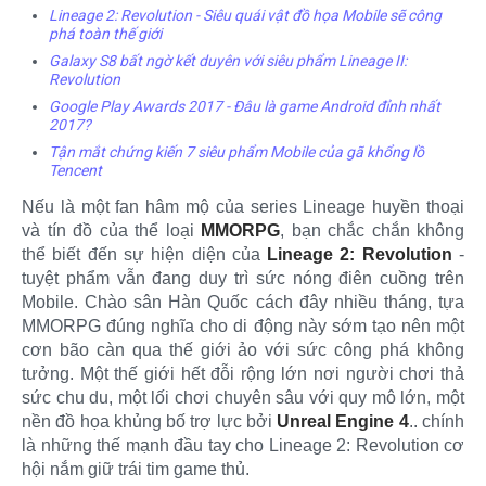
Lineage 2: Revolution - Siêu quái vật đồ họa Mobile sẽ công
phá toàn thế giới
Galaxy S8 bất ngờ kết duyên với siêu phẩm Lineage II:
Revolution
Google Play Awards 2017 - Đâu là game Android đỉnh nhất
2017?
Tận mắt chứng kiến 7 siêu phẩm Mobile của gã khổng lồ
Tencent
Nếu là một fan hâm mộ của series Lineage huyền thoại
và tín đồ của thể loại
MMORPG
, bạn chắc chắn không
thể biết đến sự hiện diện của
Lineage 2: Revolution
-
tuyệt phẩm vẫn đang duy trì sức nóng điên cuồng trên
Mobile. Chào sân Hàn Quốc cách đây nhiều tháng, tựa
MMORPG đúng nghĩa cho di động này sớm tạo nên một
cơn bão càn qua thế giới ảo với sức công phá không
tưởng. Một thế giới hết đỗi rộng lớn nơi người chơi thả
sức chu du, một lối chơi chuyên sâu với quy mô lớn, một
nền đồ họa khủng bố trợ lực bởi
Unreal Engine 4
.. chính
là những thế mạnh đầu tay cho Lineage 2: Revolution cơ
hội nắm giữ trái tim game thủ.