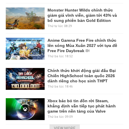
Monster Hunter Wilds chính thức
giảm giá vĩnh viễn, giảm tới 43% và
bổ sung phiên bản Gold Edition
Thứ tư lúc 08:29
Anime Garena Free Fire chính thức
lên sóng Mùa Xuân 2027 với tựa đề
Free Fire Daybreak
Thứ ba lúc 18:52
Chính thức khởi động giải đấu Đại
Chiến HighSchool toàn quốc 2026
dành riêng cho học sinh THPT
Thứ ba lúc 18:46
Xbox bác bỏ tin đồn rời Steam,
khẳng định vẫn tiếp tục phát hành
game trên nền tảng của Valve
Thứ ba lúc 09:09
VIEW MORE