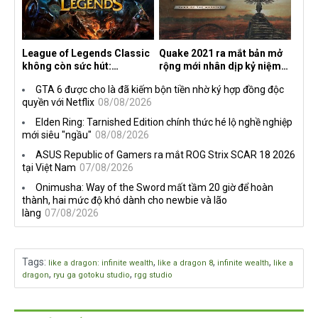
League of Legends Classic
Quake 2021 ra mắt bản mở
không còn sức hút:
rộng mới nhân dịp kỷ niệm
Streamer bỏ game, người
30 năm, mang tên Dawn of
GTA 6 được cho là đã kiếm bộn tiền nhờ ký hợp đồng độc
chơi cũ không còn online
the Machine
quyền với Netflix
08/08/2026
Elden Ring: Tarnished Edition chính thức hé lộ nghề nghiệp
mới siêu "ngầu"
08/08/2026
ASUS Republic of Gamers ra mắt ROG Strix SCAR 18 2026
tại Việt Nam
07/08/2026
Onimusha: Way of the Sword mất tầm 20 giờ để hoàn
thành, hai mức độ khó dành cho newbie và lão
làng
07/08/2026
Tags
:
,
,
,
like a dragon: infinite wealth
like a dragon 8
infinite wealth
like a
,
,
dragon
ryu ga gotoku studio
rgg studio