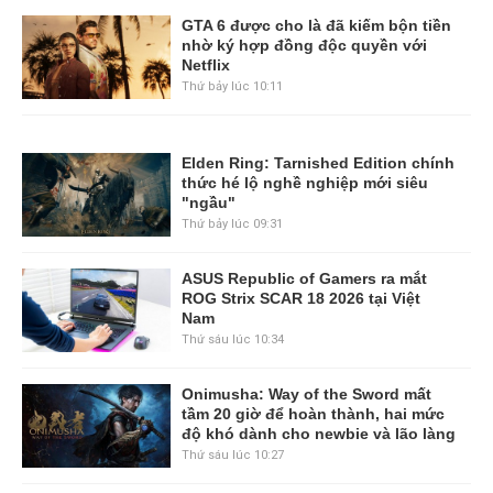
GTA 6 được cho là đã kiếm bộn tiền
nhờ ký hợp đồng độc quyền với
Netflix
Thứ bảy lúc 10:11
Elden Ring: Tarnished Edition chính
thức hé lộ nghề nghiệp mới siêu
"ngầu"
Thứ bảy lúc 09:31
ASUS Republic of Gamers ra mắt
ROG Strix SCAR 18 2026 tại Việt
Nam
Thứ sáu lúc 10:34
Onimusha: Way of the Sword mất
tầm 20 giờ để hoàn thành, hai mức
độ khó dành cho newbie và lão làng
Thứ sáu lúc 10:27