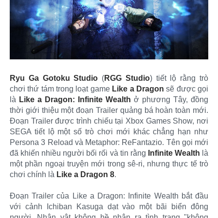
Ryu Ga Gotoku Studio
(
RGG Studio
) tiết lộ rằng trò
chơi thứ tám trong loạt game
Like a Dragon
sẽ được gọi
là
Like a Dragon: Infinite Wealth
ở phương Tây, đồng
thời giới thiệu một đoạn Trailer quảng bá hoàn toàn mới.
Đoạn Trailer được trình chiếu tại Xbox Games Show, nơi
SEGA tiết lộ một số trò chơi mới khác chẳng hạn như
Persona 3 Reload và Metaphor: ReFantazio. Tên gọi mới
đã khiến nhiều người bối rối và tin rằng
Infinite Wealth
là
một phần ngoại truyện mới trong sê-ri, nhưng thực tế trò
chơi chính là
Like a Dragon 8
.
Đoạn Trailer của Like a Dragon: Infinite Wealth bắt đầu
với cảnh Ichiban Kasuga dạt vào một bãi biển đông
người. Nhân vật không hề nhận ra tình trạng "không