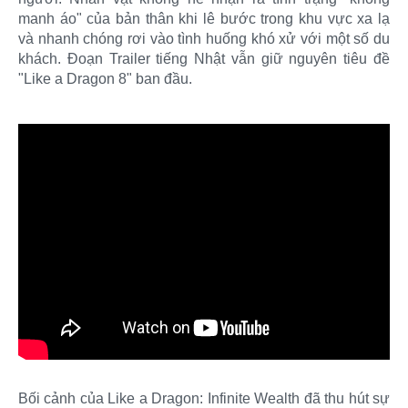
manh áo" của bản thân khi lê bước trong khu vực xa lạ
và nhanh chóng rơi vào tình huống khó xử với một số du
khách. Đoạn Trailer tiếng Nhật vẫn giữ nguyên tiêu đề
"Like a Dragon 8" ban đầu.
Bối cảnh của Like a Dragon: Infinite Wealth đã thu hút sự