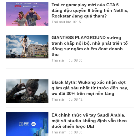
Trailer gameplay mới của GTA 6
đăng độc quyền 6 tiếng trên Netflix,
Rockstar đang quá tham?
Thứ sáu lúc 10:15
GIANTESS PLAYGROUND vướng
tranh chấp nội bộ, nhà phát triển tố
đồng sự ngầm chiếm đoạt doanh
thu
Thứ năm lúc 08:50
Black Myth: Wukong xác nhận đợt
giảm giá sâu nhất từ trước đến nay,
ưu đãi 30% trên mọi nền tảng
Thứ năm lúc 08:42
EA chính thức về tay Saudi Arabia,
một số studio khẳng định vẫn theo
đuổi chiến lược DEI
Thứ năm lúc 08:30