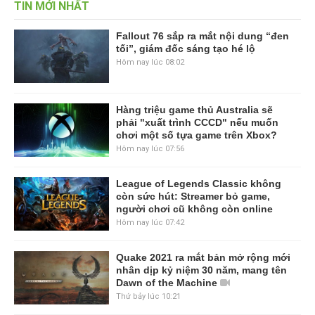
TIN MỚI NHẤT
Fallout 76 sắp ra mắt nội dung “đen
tối”, giám đốc sáng tạo hé lộ
Hôm nay lúc 08:02
Hàng triệu game thủ Australia sẽ
phải "xuất trình CCCD" nếu muốn
chơi một số tựa game trên Xbox?
Hôm nay lúc 07:56
League of Legends Classic không
còn sức hút: Streamer bỏ game,
người chơi cũ không còn online
Hôm nay lúc 07:42
Quake 2021 ra mắt bản mở rộng mới
nhân dịp kỷ niệm 30 năm, mang tên
Dawn of the Machine
Thứ bảy lúc 10:21