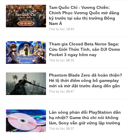
Tam Quốc Chí - Vương Chiến:
Chinh Phục Vương Quốc mở đăng
ký trước tại sáu thị trường Đông
Nam Á
Thứ tư lúc 18:49
Tham gia Closed Beta Norse Saga:
Cửu Giới Thức Tỉnh, săn DJI Osmo
Pocket 3 ngay hôm nay
Thứ tư lúc 08:55
Phantom Blade Zero đã hoàn thiện?
Hé lộ thời điểm công bố gameplay
mới và mở đặt trước đang đến gần
Thứ tư lúc 08:47
Làn sóng phản đối PlayStation dần
hạ nhiệt? Game thủ chỉ nói không
làm, Sony vẫn giữ vững lập trường
Thứ tư lúc 08:37