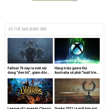
CÓ THỂ BẠN QUAN TÂM
Fallout 76 sắp ra mắt nội
Hàng triệu game thủ
dung “đen tối”, giám đốc
Australia sẽ phải "xuất trình
sáng tạo hé lộ
CCCD" nếu muốn chơi một
số tựa game trên Xbox?
League of Legends Classic
Quake 2021 ra mắt bản mở