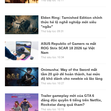
Thứ bảy lúc 10:11
Elden Ring: Tarnished Edition chính
thức hé lộ nghề nghiệp mới siêu
"ngầu"
Thứ bảy lúc 09:31
ASUS Republic of Gamers ra mắt
ROG Strix SCAR 18 2026 tại Việt
Nam
Thứ sáu lúc 10:34
Onimusha: Way of the Sword mất
tầm 20 giờ để hoàn thành, hai mức
độ khó dành cho newbie và lão làng
Thứ sáu lúc 10:27
Trailer gameplay mới của GTA 6
đăng độc quyền 6 tiếng trên Netflix,
Rockstar đang quá tham?
Thứ sáu lúc 10:15