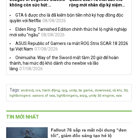
không còn sức hút:
rộng mới nhân dịp kỷ niệm
Streamer bỏ game, người
30 năm, mang tên Dawn of
GTA 6 được cho là đã kiếm bộn tiền nhờ ký hợp đồng độc
chơi cũ không còn online
the Machine
quyền với Netflix
08/08/2026
Elden Ring: Tarnished Edition chính thức hé lộ nghề nghiệp
mới siêu "ngầu"
08/08/2026
ASUS Republic of Gamers ra mắt ROG Strix SCAR 18 2026
tại Việt Nam
07/08/2026
Onimusha: Way of the Sword mất tầm 20 giờ để hoàn
thành, hai mức độ khó dành cho newbie và lão
làng
07/08/2026
Tags
:
,
,
,
,
,
,
,
,
,
android
ios
hành động
rpg
unity
tai game
download
vũ khí
3d
,
,
,
,
lightbringers: saviors of raia
lightbringers
arpg
unity 3d engine
raia
TIN MỚI NHẤT
Fallout 76 sắp ra mắt nội dung “đen
tối”, giám đốc sáng tạo hé lộ