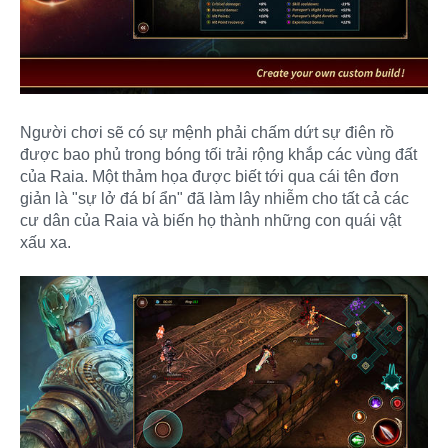
Người chơi sẽ có sự mệnh phải chấm dứt sự điên rồ
được bao phủ trong bóng tối trải rộng khắp các vùng đất
của Raia. Một thảm họa được biết tới qua cái tên đơn
giản là "sự lở đá bí ẩn" đã làm lây nhiễm cho tất cả các
cư dân của Raia và biến họ thành những con quái vật
xấu xa.