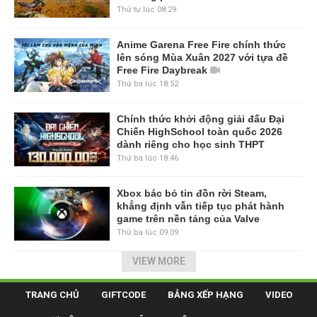
Thứ tư lúc 08:29
Anime Garena Free Fire chính thức
lên sóng Mùa Xuân 2027 với tựa đề
Free Fire Daybreak
Thứ ba lúc 18:52
Chính thức khởi động giải đấu Đại
Chiến HighSchool toàn quốc 2026
dành riêng cho học sinh THPT
Thứ ba lúc 18:46
Xbox bác bỏ tin đồn rời Steam,
khẳng định vẫn tiếp tục phát hành
game trên nền tảng của Valve
Thứ ba lúc 09:09
VIEW MORE
TRANG CHỦ
GIFTCODE
BẢNG XẾP HẠNG
VIDEO