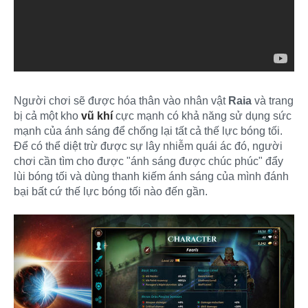
Người chơi sẽ được hóa thân vào nhân vật
Raia
và trang
bị cả một kho
vũ khí
cực mạnh có khả năng sử dụng sức
mạnh của ánh sáng để chống lại tất cả thế lực bóng tối.
Để có thể diệt trừ được sự lây nhiễm quái ác đó, người
chơi cần tìm cho được "ánh sáng được chúc phúc" đẩy
lùi bóng tối và dùng thanh kiếm ánh sáng của mình đánh
bại bất cứ thế lực bóng tối nào đến gần.