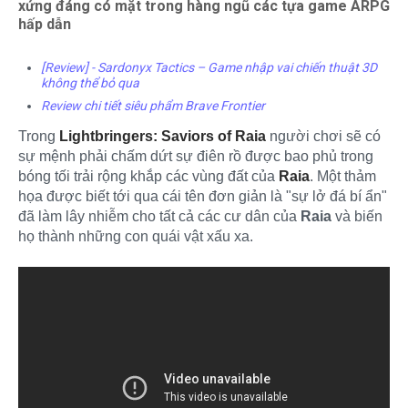
xứng đáng có mặt trong hàng ngũ các tựa game ARPG
hấp dẫn
[Review] - Sardonyx Tactics – Game nhập vai chiến thuật 3D
không thể bỏ qua
Review chi tiết siêu phẩm Brave Frontier
Trong
Lightbringers: Saviors of Raia
người chơi sẽ có
sự mệnh phải chấm dứt sự điên rồ được bao phủ trong
bóng tối trải rộng khắp các vùng đất của
Raia
. Một thảm
họa được biết tới qua cái tên đơn giản là "sự lở đá bí ẩn"
đã làm lây nhiễm cho tất cả các cư dân của
Raia
và biến
họ thành những con quái vật xấu xa.