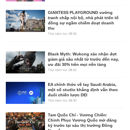
GIANTESS PLAYGROUND vướng
tranh chấp nội bộ, nhà phát triển tố
đồng sự ngầm chiếm đoạt doanh
thu
Thứ năm lúc 08:50
Black Myth: Wukong xác nhận đợt
giảm giá sâu nhất từ trước đến nay,
ưu đãi 30% trên mọi nền tảng
Thứ năm lúc 08:42
EA chính thức về tay Saudi Arabia,
một số studio khẳng định vẫn theo
đuổi chiến lược DEI
Thứ năm lúc 08:30
Tam Quốc Chí - Vương Chiến:
Chinh Phục Vương Quốc mở đăng
ký trước tại sáu thị trường Đông