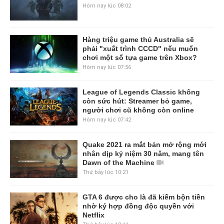
Hôm nay lúc 08:02
Hàng triệu game thủ Australia sẽ
phải "xuất trình CCCD" nếu muốn
chơi một số tựa game trên Xbox?
Hôm nay lúc 07:56
League of Legends Classic không
còn sức hút: Streamer bỏ game,
người chơi cũ không còn online
Hôm nay lúc 07:42
Quake 2021 ra mắt bản mở rộng mới
nhân dịp kỷ niệm 30 năm, mang tên
Dawn of the Machine
Thứ bảy lúc 10:21
GTA 6 được cho là đã kiếm bộn tiền
nhờ ký hợp đồng độc quyền với
Netflix