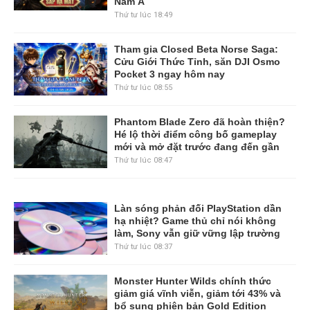
Nam Á
Thứ tư lúc 18:49
Tham gia Closed Beta Norse Saga:
Cửu Giới Thức Tỉnh, săn DJI Osmo
Pocket 3 ngay hôm nay
Thứ tư lúc 08:55
Phantom Blade Zero đã hoàn thiện?
Hé lộ thời điểm công bố gameplay
mới và mở đặt trước đang đến gần
Thứ tư lúc 08:47
Làn sóng phản đối PlayStation dần
hạ nhiệt? Game thủ chỉ nói không
làm, Sony vẫn giữ vững lập trường
Thứ tư lúc 08:37
Monster Hunter Wilds chính thức
giảm giá vĩnh viễn, giảm tới 43% và
bổ sung phiên bản Gold Edition