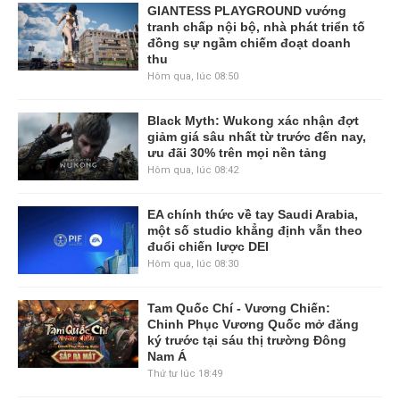
GIANTESS PLAYGROUND vướng
tranh chấp nội bộ, nhà phát triển tố
đồng sự ngầm chiếm đoạt doanh
thu
Hôm qua, lúc 08:50
Black Myth: Wukong xác nhận đợt
giảm giá sâu nhất từ trước đến nay,
ưu đãi 30% trên mọi nền tảng
Hôm qua, lúc 08:42
EA chính thức về tay Saudi Arabia,
một số studio khẳng định vẫn theo
đuổi chiến lược DEI
Hôm qua, lúc 08:30
Tam Quốc Chí - Vương Chiến:
Chinh Phục Vương Quốc mở đăng
ký trước tại sáu thị trường Đông
Nam Á
Thứ tư lúc 18:49