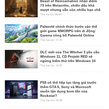
Beast of Reincarnation nhận điểm
73 trên Metacritic, chiến đấu khá
mượt nhưng vẫn còn nhiều hạn chế
Thứ ba lúc 08:44
Palworld chính thức bước vào thế
giới game MMORPG trên di động:
Garena công bố Palworld Online
Thứ hai lúc 17:29
DLC mới của The Witcher 3 yêu cầu
Windows 11, CD Projekt RED sẽ
ngừng kiểm thử trên Windows 10
Thứ hai lúc 10:35
PS5 có thể tiếp tục tăng giá trước
thềm GTA 6, Sony và Microsoft
muốn tận dụng bom tấn của
Rockstar?
Thứ hai lúc 10:28