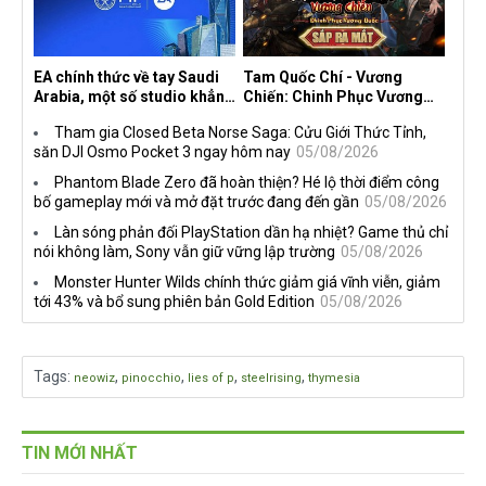
EA chính thức về tay Saudi
Tam Quốc Chí - Vương
Arabia, một số studio khẳng
Chiến: Chinh Phục Vương
định vẫn theo đuổi chiến
Quốc mở đăng ký trước tại
Tham gia Closed Beta Norse Saga: Cửu Giới Thức Tỉnh,
lược DEI
sáu thị trường Đông Nam Á
săn DJI Osmo Pocket 3 ngay hôm nay
05/08/2026
Phantom Blade Zero đã hoàn thiện? Hé lộ thời điểm công
bố gameplay mới và mở đặt trước đang đến gần
05/08/2026
Làn sóng phản đối PlayStation dần hạ nhiệt? Game thủ chỉ
nói không làm, Sony vẫn giữ vững lập trường
05/08/2026
Monster Hunter Wilds chính thức giảm giá vĩnh viễn, giảm
tới 43% và bổ sung phiên bản Gold Edition
05/08/2026
Tags
:
,
,
,
,
neowiz
pinocchio
lies of p
steelrising
thymesia
TIN MỚI NHẤT