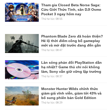
Tham gia Closed Beta Norse Saga:
Cửu Giới Thức Tỉnh, săn DJI Osmo
Pocket 3 ngay hôm nay
Thứ tư lúc 08:55
Phantom Blade Zero đã hoàn thiện?
Hé lộ thời điểm công bố gameplay
mới và mở đặt trước đang đến gần
Thứ tư lúc 08:47
Làn sóng phản đối PlayStation dần
hạ nhiệt? Game thủ chỉ nói không
làm, Sony vẫn giữ vững lập trường
Thứ tư lúc 08:37
Monster Hunter Wilds chính thức
giảm giá vĩnh viễn, giảm tới 43% và
bổ sung phiên bản Gold Edition
Thứ tư lúc 08:29