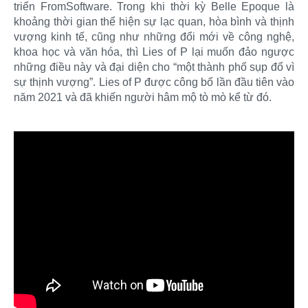
triển FromSoftware. Trong khi thời kỳ Belle Epoque là
khoảng thời gian thể hiện sự lạc quan, hòa bình và thịnh
vượng kinh tế, cũng như những đổi mới về công nghệ,
khoa học và văn hóa, thì Lies of P lại muốn đảo ngược
những điều này và đại diện cho “một thành phố sụp đổ vì
sự thịnh vượng”. Lies of P được công bố lần đầu tiên vào
năm 2021 và đã khiến người hâm mộ tò mò kể từ đó.