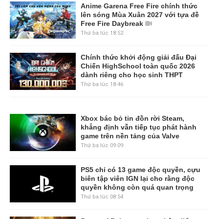
Anime Garena Free Fire chính thức
lên sóng Mùa Xuân 2027 với tựa đề
Free Fire Daybreak
Thứ ba lúc 18:52
Chính thức khởi động giải đấu Đại
Chiến HighSchool toàn quốc 2026
dành riêng cho học sinh THPT
Thứ ba lúc 18:46
Xbox bác bỏ tin đồn rời Steam,
khẳng định vẫn tiếp tục phát hành
game trên nền tảng của Valve
Thứ ba lúc 09:09
PS5 chỉ có 13 game độc quyền, cựu
biên tập viên IGN lại cho rằng độc
quyền không còn quá quan trọng
Thứ ba lúc 08:54