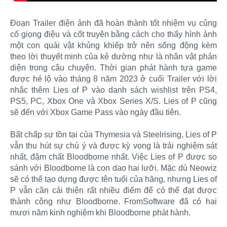
Đoạn Trailer điện ảnh đã hoàn thành tốt nhiệm vụ củng
cố giọng điệu và cốt truyện bằng cách cho thấy hình ảnh
một con quái vật khủng khiếp trở nên sống động kèm
theo lời thuyết minh của kẻ dường như là nhân vật phản
diện trong câu chuyện. Thời gian phát hành tựa game
được hé lộ vào tháng 8 năm 2023 ở cuối Trailer với lời
nhắc thêm Lies of P vào danh sách wishlist trên PS4,
PS5, PC, Xbox One và Xbox Series X/S. Lies of P cũng
sẽ đến với Xbox Game Pass vào ngày đầu tiên.
Bất chấp sự tồn tại của Thymesia và Steelrising, Lies of P
vẫn thu hút sự chú ý và được kỳ vọng là trải nghiệm sát
nhất, đậm chất Bloodborne nhất. Việc Lies of P được so
sánh với Bloodborne là con dao hai lưỡi. Mặc dù Neowiz
sẽ có thể tạo dựng được tên tuổi của hãng, nhưng Lies of
P vẫn cần cải thiện rất nhiều điểm để có thể đạt được
thành công như Bloodborne. FromSoftware đã có hai
mươi năm kinh nghiệm khi Bloodborne phát hành.