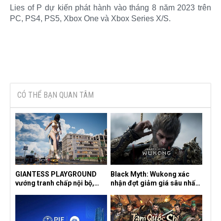
Lies of P dự kiến phát hành vào tháng 8 năm 2023 trên
PC, PS4, PS5, Xbox One và Xbox Series X/S.
CÓ THỂ BẠN QUAN TÂM
GIANTESS PLAYGROUND
Black Myth: Wukong xác
vướng tranh chấp nội bộ,
nhận đợt giảm giá sâu nhất
nhà phát triển tố đồng sự
từ trước đến nay, ưu đãi 30%
ngầm chiếm đoạt doanh thu
trên mọi nền tảng