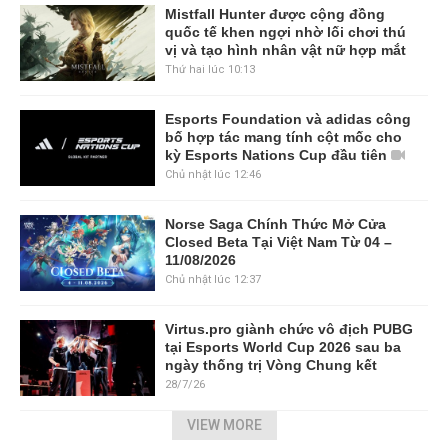
Mistfall Hunter được cộng đồng
quốc tế khen ngợi nhờ lối chơi thú
vị và tạo hình nhân vật nữ hợp mắt
Thứ hai lúc 10:13
Esports Foundation và adidas công
bố hợp tác mang tính cột mốc cho
kỳ Esports Nations Cup đầu tiên
Chủ nhật lúc 12:46
Norse Saga Chính Thức Mở Cửa
Closed Beta Tại Việt Nam Từ 04 –
11/08/2026
Chủ nhật lúc 12:37
Virtus.pro giành chức vô địch PUBG
tại Esports World Cup 2026 sau ba
ngày thống trị Vòng Chung kết
28/7/26
VIEW MORE