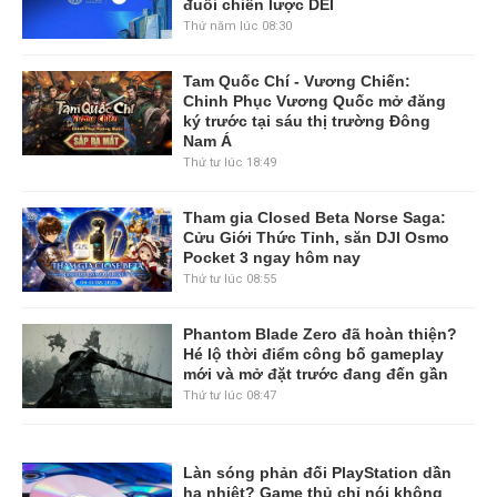
đuổi chiến lược DEI
Thứ năm lúc 08:30
Tam Quốc Chí - Vương Chiến:
Chinh Phục Vương Quốc mở đăng
ký trước tại sáu thị trường Đông
Nam Á
Thứ tư lúc 18:49
Tham gia Closed Beta Norse Saga:
Cửu Giới Thức Tỉnh, săn DJI Osmo
Pocket 3 ngay hôm nay
Thứ tư lúc 08:55
Phantom Blade Zero đã hoàn thiện?
Hé lộ thời điểm công bố gameplay
mới và mở đặt trước đang đến gần
Thứ tư lúc 08:47
Làn sóng phản đối PlayStation dần
hạ nhiệt? Game thủ chỉ nói không