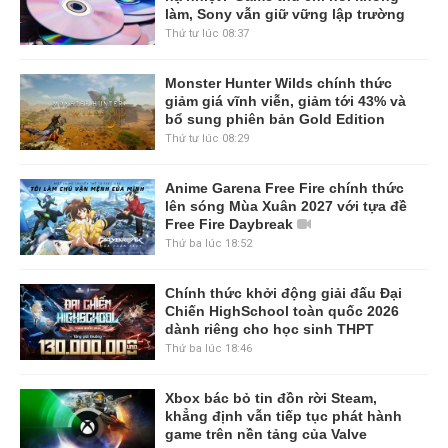
làm, Sony vẫn giữ vững lập trường
Thứ tư lúc 08:37
Monster Hunter Wilds chính thức
giảm giá vĩnh viễn, giảm tới 43% và
bổ sung phiên bản Gold Edition
Thứ tư lúc 08:29
Anime Garena Free Fire chính thức
lên sóng Mùa Xuân 2027 với tựa đề
Free Fire Daybreak
Thứ ba lúc 18:52
Chính thức khởi động giải đấu Đại
Chiến HighSchool toàn quốc 2026
dành riêng cho học sinh THPT
Thứ ba lúc 18:46
Xbox bác bỏ tin đồn rời Steam,
khẳng định vẫn tiếp tục phát hành
game trên nền tảng của Valve