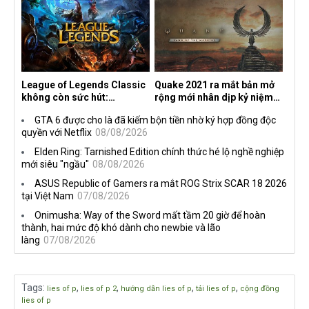
số tựa game trên Xbox?
League of Legends Classic
Quake 2021 ra mắt bản mở
không còn sức hút:
rộng mới nhân dịp kỷ niệm
Streamer bỏ game, người
30 năm, mang tên Dawn of
GTA 6 được cho là đã kiếm bộn tiền nhờ ký hợp đồng độc
chơi cũ không còn online
the Machine
quyền với Netflix
08/08/2026
Elden Ring: Tarnished Edition chính thức hé lộ nghề nghiệp
mới siêu "ngầu"
08/08/2026
ASUS Republic of Gamers ra mắt ROG Strix SCAR 18 2026
tại Việt Nam
07/08/2026
Onimusha: Way of the Sword mất tầm 20 giờ để hoàn
thành, hai mức độ khó dành cho newbie và lão
làng
07/08/2026
Tags
:
,
,
,
,
lies of p
lies of p 2
hướng dẫn lies of p
tải lies of p
cộng đồng
lies of p