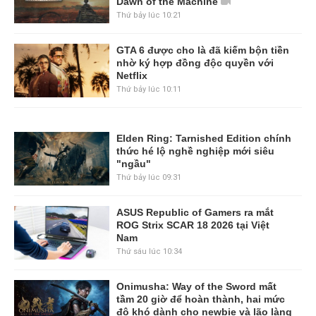
Dawn of the Machine
Thứ bảy lúc 10:21
GTA 6 được cho là đã kiếm bộn tiền
nhờ ký hợp đồng độc quyền với
Netflix
Thứ bảy lúc 10:11
Elden Ring: Tarnished Edition chính
thức hé lộ nghề nghiệp mới siêu
"ngầu"
Thứ bảy lúc 09:31
ASUS Republic of Gamers ra mắt
ROG Strix SCAR 18 2026 tại Việt
Nam
Thứ sáu lúc 10:34
Onimusha: Way of the Sword mất
tầm 20 giờ để hoàn thành, hai mức
độ khó dành cho newbie và lão làng