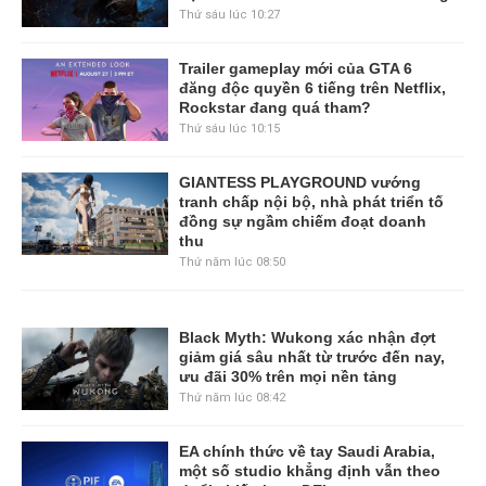
Thứ sáu lúc 10:27
Trailer gameplay mới của GTA 6
đăng độc quyền 6 tiếng trên Netflix,
Rockstar đang quá tham?
Thứ sáu lúc 10:15
GIANTESS PLAYGROUND vướng
tranh chấp nội bộ, nhà phát triển tố
đồng sự ngầm chiếm đoạt doanh
thu
Thứ năm lúc 08:50
Black Myth: Wukong xác nhận đợt
giảm giá sâu nhất từ trước đến nay,
ưu đãi 30% trên mọi nền tảng
Thứ năm lúc 08:42
EA chính thức về tay Saudi Arabia,
một số studio khẳng định vẫn theo