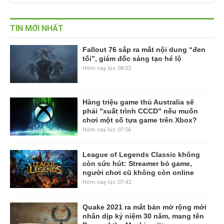
TIN MỚI NHẤT
Fallout 76 sắp ra mắt nội dung “đen
tối”, giám đốc sáng tạo hé lộ
Hôm nay lúc 08:02
Hàng triệu game thủ Australia sẽ
phải "xuất trình CCCD" nếu muốn
chơi một số tựa game trên Xbox?
Hôm nay lúc 07:56
League of Legends Classic không
còn sức hút: Streamer bỏ game,
người chơi cũ không còn online
Hôm nay lúc 07:42
Quake 2021 ra mắt bản mở rộng mới
nhân dịp kỷ niệm 30 năm, mang tên