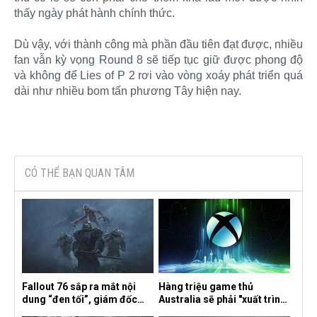
thấy ngày phát hành chính thức.
Dù vậy, với thành công mà phần đầu tiên đạt được, nhiều
fan vẫn kỳ vọng Round 8 sẽ tiếp tục giữ được phong độ
và không để Lies of P 2 rơi vào vòng xoáy phát triển quá
dài như nhiều bom tấn phương Tây hiện nay.​
CÓ THỂ BẠN QUAN TÂM
Fallout 76 sắp ra mắt nội
Hàng triệu game thủ
dung “đen tối”, giám đốc
Australia sẽ phải "xuất trình
sáng tạo hé lộ
CCCD" nếu muốn chơi một