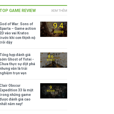
TOP GAME REVIEW
XEM THÊM
9.4
God of War: Sons of
Sparta – Game action
score
2D vào vai Kratos
trước khi cơn thịnh nộ
trỗi dậy
Tổng hợp đánh giá
8.6
sớm Ghost of Yotei -
score
Chưa thực sự đột phá
nhưng vẫn là trải
nghiệm trọn vẹn
Clair Obscur
9
Expedition 33 là một
score
trong những game
được đánh giá cao
nhất năm nay!