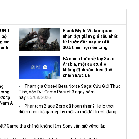
OUND
Black Myth: Wukong xác
 bộ,
nhận đợt giảm giá sâu nhất
ng sự
từ trước đến nay, ưu đãi
oanh
30% trên mọi nền tảng
EA chính thức về tay Saudi
Arabia, một số studio
khẳng định vẫn theo đuổi
chiến lược DEI
ng
Tham gia Closed Beta Norse Saga: Cửu Giới Thức
Vương
Tỉnh, săn DJI Osmo Pocket 3 ngay hôm
ớc tại
nay
05/08/2026
 Nam Á
Phantom Blade Zero đã hoàn thiện? Hé lộ thời
điểm công bố gameplay mới và mở đặt trước đang
ệt? Game thủ chỉ nói không làm, Sony vẫn giữ vững lập