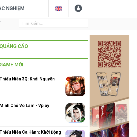
ẮC NGHIỆM
Y
QUẢNG CÁO
GAME MỚI
Thiếu Niên 3Q: Khởi Nguyên
Minh Chủ Võ Lâm - Vplay
Thiếu Niên Ca Hành: Khởi Động