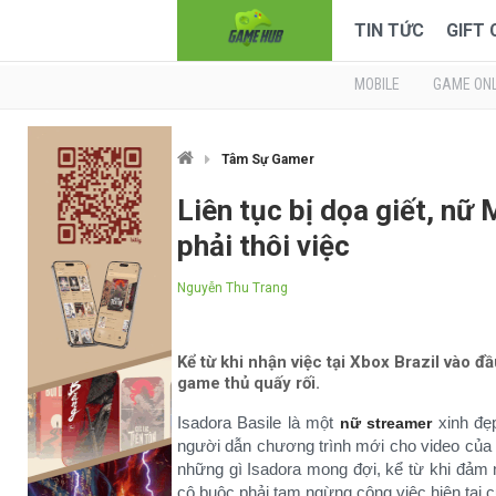
TIN TỨC
GIFT
MOBILE
GAME ONL
Tâm Sự Gamer
Liên tục bị dọa giết, n
phải thôi việc
Nguyễn Thu Trang
Kể từ khi nhận việc tại Xbox Brazil vào đ
game thủ quấy rối.
Isadora Basile là một
xinh đẹp
nữ streamer
người dẫn chương trình mới cho video của
những gì Isadora mong đợi, kể từ khi đảm 
cô buộc phải tạm ngừng công việc hiện tại 