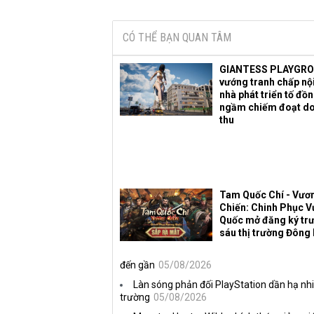
CÓ THỂ BẠN QUAN TÂM
GIANTESS PLAYGR
vướng tranh chấp nội
nhà phát triển tố đồ
ngầm chiếm đoạt d
thu
Tam Quốc Chí - Vươ
Chiến: Chinh Phục 
Quốc mở đăng ký trư
sáu thị trường Đông
đến gần
05/08/2026
Làn sóng phản đối PlayStation dần hạ nhi
trường
05/08/2026