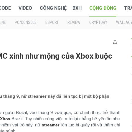
 CODE
VIDEO
CÔNG NGHỆ
BXH
CỘNG ĐỒNG
TR
INE
PC/CONSOLE
ESPORT
REVIEW
CRYPTORY
WALLAC
ữ MC xinh như mộng của Xbox buộc
ầu tháng 9, nữ streamer này đã liên tục bị một bộ phận
 người Brazil, vào tháng 9 vừa qua, cô chính thức trở thành
Brazil. Tuy nhiên công việc mới lại chẳng hề yên ổn như
Xbox
nhiệm vai trò này, nữ
liên tục bị quấy rối và thậm chí
streamer
của mình.