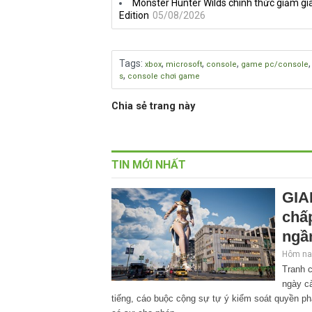
Monster Hunter Wilds chính thức giảm giá
Edition
05/08/2026
Tags
:
,
,
,
xbox
microsoft
console
game pc/console
,
s
console chơi game
Chia sẻ trang này
TIN MỚI NHẤT
GIA
chấp
ngầ
Hôm nay
Tranh 
ngày cà
tiếng, cáo buộc cộng sự tự ý kiểm soát quyền ph