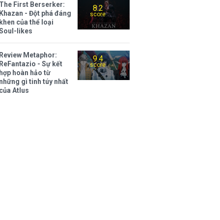
The First Berserker:
8.2
Khazan - Đột phá đáng
score
khen của thể loại
Soul-likes
Review Metaphor:
9.4
ReFantazio - Sự kết
score
hợp hoàn hảo từ
những gì tinh túy nhất
của Atlus