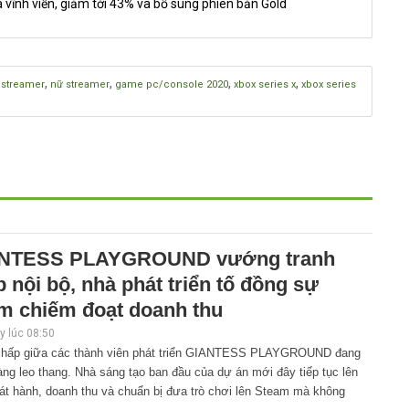
 vĩnh viễn, giảm tới 43% và bổ sung phiên bản Gold
,
,
,
,
,
streamer
nữ streamer
game pc/console 2020
xbox series x
xbox series
NTESS PLAYGROUND vướng tranh
 nội bộ, nhà phát triển tố đồng sự
m chiếm đoạt doanh thu
 lúc 08:50
chấp giữa các thành viên phát triển GIANTESS PLAYGROUND đang
ng leo thang. Nhà sáng tạo ban đầu của dự án mới đây tiếp tục lên
át hành, doanh thu và chuẩn bị đưa trò chơi lên Steam mà không