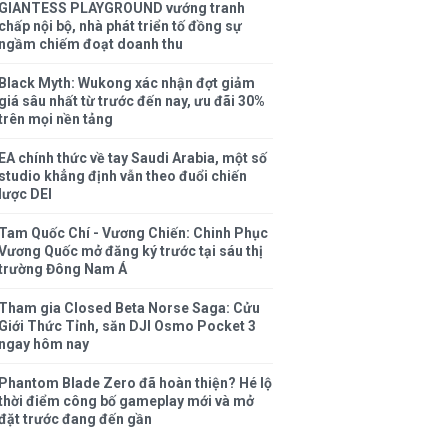
GIANTESS PLAYGROUND vướng tranh
chấp nội bộ, nhà phát triển tố đồng sự
ngầm chiếm đoạt doanh thu
Black Myth: Wukong xác nhận đợt giảm
giá sâu nhất từ trước đến nay, ưu đãi 30%
trên mọi nền tảng
EA chính thức về tay Saudi Arabia, một số
studio khẳng định vẫn theo đuổi chiến
lược DEI
Tam Quốc Chí - Vương Chiến: Chinh Phục
Vương Quốc mở đăng ký trước tại sáu thị
trường Đông Nam Á
Tham gia Closed Beta Norse Saga: Cửu
Giới Thức Tỉnh, săn DJI Osmo Pocket 3
ngay hôm nay
Phantom Blade Zero đã hoàn thiện? Hé lộ
thời điểm công bố gameplay mới và mở
đặt trước đang đến gần