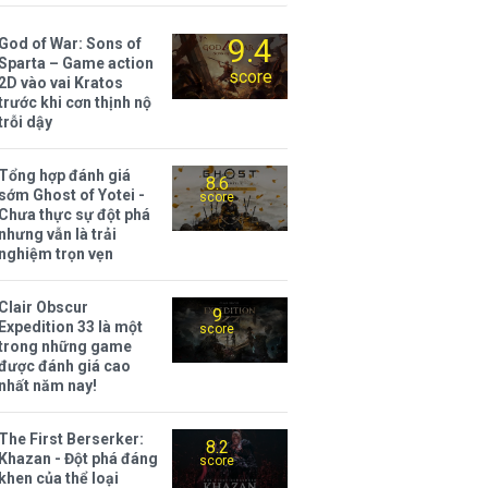
9.4
God of War: Sons of
Sparta – Game action
score
2D vào vai Kratos
trước khi cơn thịnh nộ
trỗi dậy
Tổng hợp đánh giá
8.6
sớm Ghost of Yotei -
score
Chưa thực sự đột phá
nhưng vẫn là trải
nghiệm trọn vẹn
Clair Obscur
9
Expedition 33 là một
score
trong những game
được đánh giá cao
nhất năm nay!
The First Berserker:
8.2
Khazan - Đột phá đáng
score
khen của thể loại