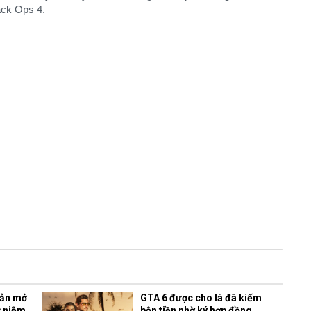
ack Ops 4.
bản mở
GTA 6 được cho là đã kiếm
ỷ niệm
bộn tiền nhờ ký hợp đồng