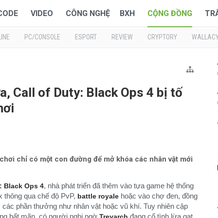
 CODE
VIDEO
CÔNG NGHỆ
BXH
CỘNG ĐỒNG
TR
INE
PC/CONSOLE
ESPORT
REVIEW
CRYPTORY
WALLAC
a, Call of Duty: Black Ops 4 bị tố
hơi
i chơi chỉ có một con đường để mở khóa các nhân vật mới
, nhà phát triển đã thêm vào tựa game hệ thống
y: Black Ops 4
ox thông qua chế độ PvP,
hoặc vào chợ đen, đồng
battle royale
c các phần thưởng như nhân vật hoặc vũ khí. Tuy nhiên cập
ùng bất mãn, có người nghi ngờ
đang cố tình lừa gạt
Treyarch