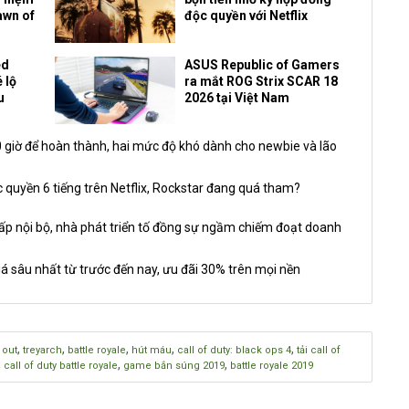
awn of
độc quyền với Netflix
ed
ASUS Republic of Gamers
 lộ
ra mắt ROG Strix SCAR 18
u
2026 tại Việt Nam
giờ để hoàn thành, hai mức độ khó dành cho newbie và lão
 quyền 6 tiếng trên Netflix, Rockstar đang quá tham?
nội bộ, nhà phát triển tố đồng sự ngầm chiếm đoạt doanh
á sâu nhất từ trước đến nay, ưu đãi 30% trên mọi nền
,
,
,
,
,
 out
treyarch
battle royale
hút máu
call of duty: black ops 4
tải call of
,
,
,
call of duty battle royale
game bắn súng 2019
battle royale 2019