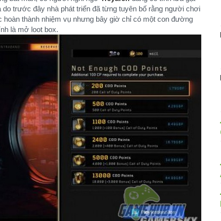
do trước đây nhà phát triển đã từng tuyên bố rằng người chơi
c hoàn thành nhiệm vụ nhưng bây giờ chỉ có một con đường
nh là mở loot box.