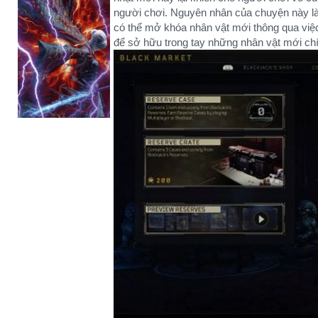
người chơi. Nguyên nhân của chuyện này là 
có thể mở khóa nhân vật mới thông qua việ
để sở hữu trong tay những nhân vật mới chí