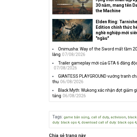
30 năm, mang tên D
the Machine
Elden Ring: Tarnish
Edition chính thức hé
nghề nghiệp mới siê
"ngầu"
Onimusha: Way of the Sword mất tầm 20 
làng
07/08/2026
Trailer gameplay mới của GTA 6 đăng độc
07/08/2026
GIANTESS PLAYGROUND vướng tranh chấp 
thu
06/08/2026
Black Myth: Wukong xác nhận đợt giảm gi
tảng
06/08/2026
Tags
:
,
,
,
game bắn súng
call of duty
activision
black
,
duty: black ops 4
download call of duty: black ops 4
Chia sẻ trang này