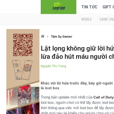
TIN TỨC
GIFT
MOBILE
GAME ONL
Tâm Sự Gamer
Lật lọng không giữ lời hứ
lừa đảo hút máu người c
Nguyễn Thu Trang
Khác với lời hứa trước đây, bây giờ ngườ
là loot box.
Trong bản update mới nhất của
Call of Dut
loot box, người chơi có thể lấy được loot b
thời thông qua viêc mở loot box để lấy đượ
nhật mới này lại khiến cho người chơi vô c