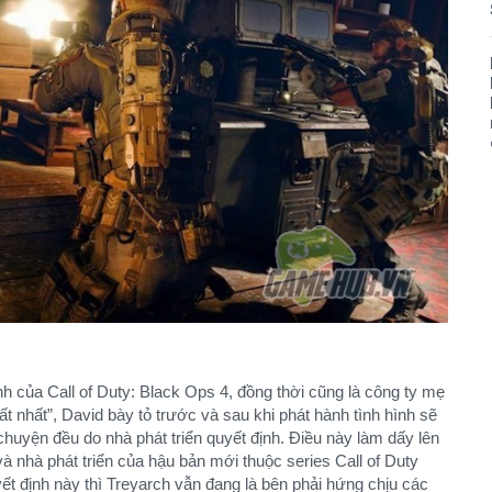
ành của Call of Duty: Black Ops 4, đồng thời cũng là công ty mẹ
bất nhất”, David bày tỏ trước và sau khi phát hành tình hình sẽ
chuyện đều do nhà phát triển quyết định. Điều này làm dấy lên
 nhà phát triển của hậu bản mới thuộc series Call of Duty
ết định này thì Treyarch vẫn đang là bên phải hứng chịu các