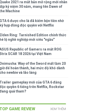
Quake 2021 ra mắt bản mở rộng mới nhân
dịp kỷ niệm 30 năm, mang tên Dawn of
the Machine
GTA 6 được cho là đã kiếm bộn tiền nhờ
ký hợp đồng độc quyền với Netflix
Elden Ring: Tarnished Edition chính thức
hé lộ nghề nghiệp mới siêu "ngầu"
ASUS Republic of Gamers ra mắt ROG
Strix SCAR 18 2026 tại Việt Nam
Onimusha: Way of the Sword mất tầm 20
giờ để hoàn thành, hai mức độ khó dành
cho newbie và lão làng
Trailer gameplay mới của GTA 6 đăng
độc quyền 6 tiếng trên Netflix, Rockstar
đang quá tham?
TOP GAME REVIEW
XEM THÊM