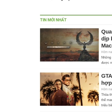
TIN MỚI NHẤT
Qua
dịp
Mac
Hôm nay
Những 
được n
GTA
hợp
Hôm nay
Thỏa th
thể ma
triệu b