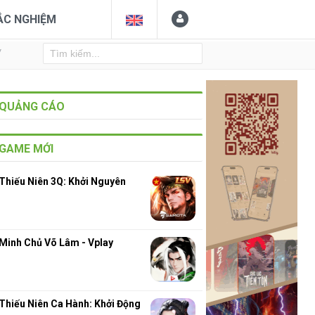
ẮC NGHIỆM
Y
QUẢNG CÁO
GAME MỚI
Thiếu Niên 3Q: Khởi Nguyên
Minh Chủ Võ Lâm - Vplay
Thiếu Niên Ca Hành: Khởi Động