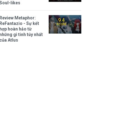
Soul-likes
Review Metaphor:
9.4
ReFantazio - Sự kết
score
hợp hoàn hảo từ
những gì tinh túy nhất
của Atlus