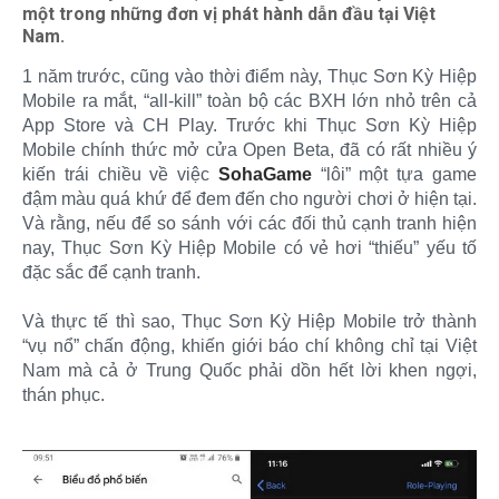
một trong những đơn vị phát hành dẫn đầu tại Việt
Nam.
1 năm trước, cũng vào thời điểm này, Thục Sơn Kỳ Hiệp
Mobile ra mắt, “all-kill” toàn bộ các BXH lớn nhỏ trên cả
App Store và CH Play. Trước khi Thục Sơn Kỳ Hiệp
Mobile chính thức mở cửa Open Beta, đã có rất nhiều ý
kiến trái chiều về việc
SohaGame
“lôi” một tựa game
đậm màu quá khứ để đem đến cho người chơi ở hiện tại.
Và rằng, nếu để so sánh với các đối thủ cạnh tranh hiện
nay, Thục Sơn Kỳ Hiệp Mobile có vẻ hơi “thiếu” yếu tố
đặc sắc để cạnh tranh.
Và thực tế thì sao, Thục Sơn Kỳ Hiệp Mobile trở thành
“vụ nổ” chấn động, khiến giới báo chí không chỉ tại Việt
Nam mà cả ở Trung Quốc phải dồn hết lời khen ngợi,
thán phục.