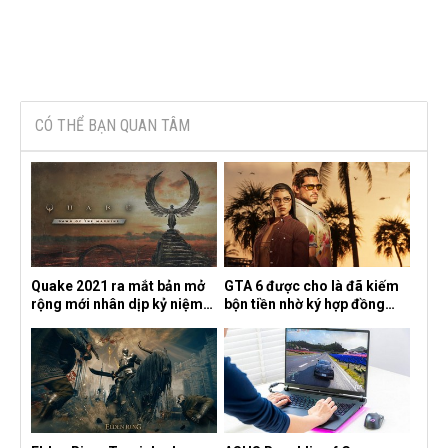
CÓ THỂ BẠN QUAN TÂM
Quake 2021 ra mắt bản mở
GTA 6 được cho là đã kiếm
rộng mới nhân dịp kỷ niệm
bộn tiền nhờ ký hợp đồng
30 năm, mang tên Dawn of
độc quyền với Netflix
the Machine