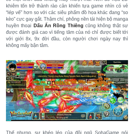
khiêm tốn trở thành rào cản khiến tựa game nhìn có vẻ
“lép vế” hơn so với các siêu phẩm đồ họa khác đang “so
kèo” cực gay gắt. Thậm chí, phông nền tái hiện bộ manga
huyền thoại
Dấu Ấn Rồng Thiêng
cũng không thật sự
được đánh giá cao vì tiếng tăm của nó chỉ được biết tới
với giới 8x, 9x đời đầu, còn người chơi ngày nay thì
không mấy bận tâm.
Thế nhưng, sự khéo léo của đội ngũ SohaGame nói