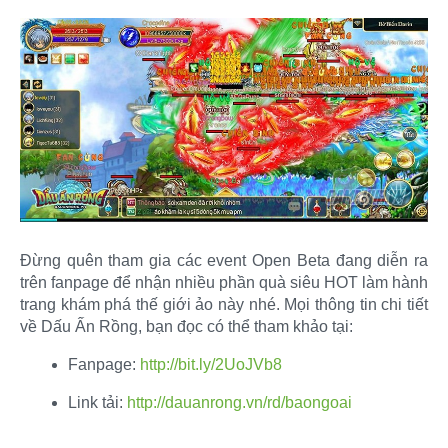
Đừng quên tham gia các event Open Beta đang diễn ra
trên fanpage để nhận nhiều phần quà siêu HOT làm hành
trang khám phá thế giới ảo này nhé. Mọi thông tin chi tiết
về Dấu Ấn Rồng, bạn đọc có thể tham khảo tại:​
Fanpage:
http://bit.ly/2UoJVb8
​
Link tải:
http://dauanrong.vn/rd/baongoai
​