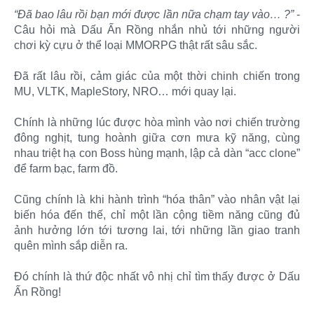
“Đã bao lâu rồi bạn mới được lần nữa chạm tay vào… ?”
-
Câu hỏi mà Dấu Ấn Rồng nhắn nhủ tới những người
chơi kỳ cựu ở thể loại MMORPG thật rất sâu sắc.
Đã rất lâu rồi, cảm giác của một thời chinh chiến trong
MU, VLTK, MapleStory, NRO… mới quay lại.
Chính là những lúc được hòa mình vào nơi chiến trường
đông nghịt, tung hoành giữa cơn mưa kỹ năng, cùng
nhau triệt hạ con Boss hùng mạnh, lập cả dàn “acc clone”
để farm bạc, farm đồ.
Cũng chính là khi hành trình “hóa thân” vào nhân vật lại
biến hóa đến thế, chỉ một lần cộng tiềm năng cũng đủ
ảnh hưởng lớn tới tương lai, tới những lần giao tranh
quên mình sắp diễn ra.
Đó chính là thứ độc nhất vô nhị chỉ tìm thấy được ở Dấu
Ấn Rồng!