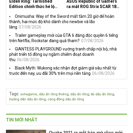
Elden Ring: Tarnished
ASUS Republic of Gamers
Edition chính thức hé lộ
ra mắt ROG Strix SCAR 18
nghề nghiệp mới siêu "ngầu"
2026 tại Việt Nam
Onimusha: Way of the Sword mất tầm 20 giờ để hoàn
thành, hai mức độ khó dành cho newbie và lão
làng
07/08/2026
Trailer gameplay mới của GTA 6 đăng độc quyền 6 tiếng
trên Netflix, Rockstar đang quá tham?
07/08/2026
GIANTESS PLAYGROUND vướng tranh chấp nội bộ, nhà
phát triển tố đồng sự ngầm chiếm đoạt doanh
thu
06/08/2026
Black Myth: Wukong xác nhận đợt giảm giá sâu nhất từ
trước đến nay, ưu đãi 30% trên mọi nền tảng
06/08/2026
Tags
:
,
,
,
,
sohagame
dấu ấn rồng thiêng
dấu ấn rồng
tải dấu ấn rồng
,
hướng dẫn dấu ấn rồng
cộng đồng dấu ấn rồng
TIN MỚI NHẤT
Quake 2021 ra mắt bản mở rộng mới