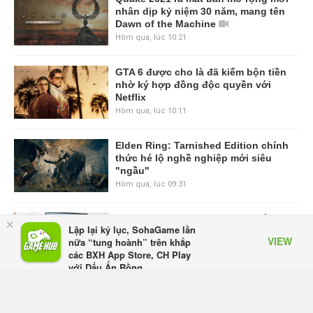
nhân dịp kỷ niệm 30 năm, mang tên
Dawn of the Machine
Hôm qua, lúc 10:21
GTA 6 được cho là đã kiếm bộn tiền
nhờ ký hợp đồng độc quyền với
Netflix
Hôm qua, lúc 10:11
Elden Ring: Tarnished Edition chính
thức hé lộ nghề nghiệp mới siêu
"ngầu"
Hôm qua, lúc 09:31
ASUS Republic of Gamers ra mắt
×
Lập lại kỷ lục, SohaGame lần
ROG Strix SCAR 18 2026 tại Việt
VIEW
nữa “tung hoành” trên khắp
Nam
các BXH App Store, CH Play
Thứ sáu lúc 10:34
với Dấu Ấn Rồng
Appota
FREE - In Google Play
Onimusha: Way of the Sword mất
tầm 20 giờ để hoàn thành, hai mức