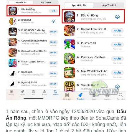
1 năm sau, chính là vào ngày 12/03/2020 vừa qua,
Dấu
Ấn Rồng
, một MMORPG tiếp theo đến từ SohaGame đã
lập lại kỷ lục khi xưa, “đạp đổ” các BXH khủng nhất, liên
tục giành lấy vị trí Top 1 ở cả 2 hệ điều hành. Ước tính