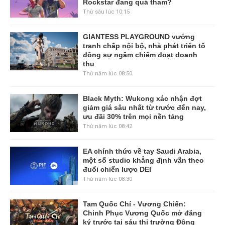
Rockstar đang quá tham?
Thứ sáu lúc 10:15
GIANTESS PLAYGROUND vướng
tranh chấp nội bộ, nhà phát triển tố
đồng sự ngầm chiếm đoạt doanh
thu
Thứ năm lúc 08:50
Black Myth: Wukong xác nhận đợt
giảm giá sâu nhất từ trước đến nay,
ưu đãi 30% trên mọi nền tảng
Thứ năm lúc 08:42
EA chính thức về tay Saudi Arabia,
một số studio khẳng định vẫn theo
đuổi chiến lược DEI
Thứ năm lúc 08:30
Tam Quốc Chí - Vương Chiến:
Chinh Phục Vương Quốc mở đăng
ký trước tại sáu thị trường Đông