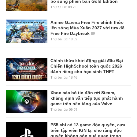
bổ sung phiên bản Gold Edition
Thứ tư lúc 08:29
Anime Garena Free Fire chính thức
lên sóng Mùa Xuân 2027 với tựa đề
Free Fire Daybreak
Thứ ba lúc 18:52
Chính thức khởi động giải đấu Đại
Chiến HighSchool toàn quốc 2026
dành riêng cho học sinh THPT
Thứ ba lúc 18:46
Xbox bác bỏ tin đồn rời Steam,
khẳng định vẫn tiếp tục phát hành
game trên nền tảng của Valve
Thứ ba lúc 09:09
PS5 chỉ có 13 game độc quyền, cựu
biên tập viên IGN lại cho rằng độc
quyền không còn quá quan trọng