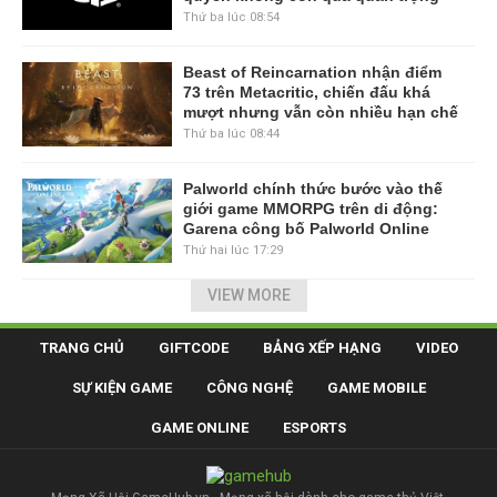
Thứ ba lúc 08:54
Beast of Reincarnation nhận điểm
73 trên Metacritic, chiến đấu khá
mượt nhưng vẫn còn nhiều hạn chế
Thứ ba lúc 08:44
Palworld chính thức bước vào thế
giới game MMORPG trên di động:
Garena công bố Palworld Online
Thứ hai lúc 17:29
VIEW MORE
TRANG CHỦ
GIFTCODE
BẢNG XẾP HẠNG
VIDEO
SỰ KIỆN GAME
CÔNG NGHỆ
GAME MOBILE
GAME ONLINE
ESPORTS