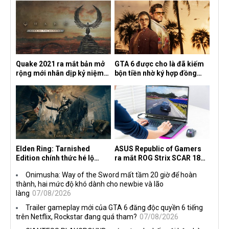
Quake 2021 ra mắt bản mở
GTA 6 được cho là đã kiếm
rộng mới nhân dịp kỷ niệm
bộn tiền nhờ ký hợp đồng
30 năm, mang tên Dawn of
độc quyền với Netflix
the Machine
Elden Ring: Tarnished
ASUS Republic of Gamers
Edition chính thức hé lộ
ra mắt ROG Strix SCAR 18
nghề nghiệp mới siêu "ngầu"
2026 tại Việt Nam
Onimusha: Way of the Sword mất tầm 20 giờ để hoàn
thành, hai mức độ khó dành cho newbie và lão
làng
07/08/2026
Trailer gameplay mới của GTA 6 đăng độc quyền 6 tiếng
trên Netflix, Rockstar đang quá tham?
07/08/2026