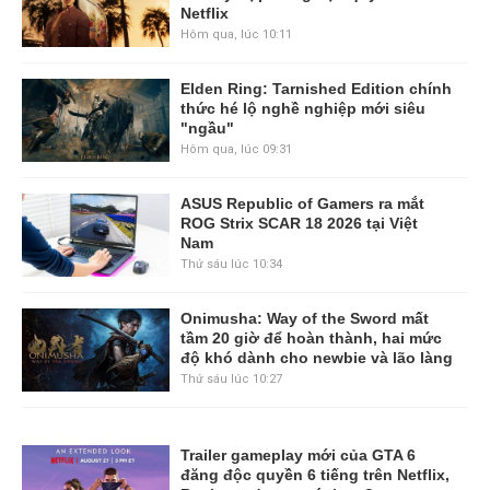
Netflix
Hôm qua, lúc 10:11
Elden Ring: Tarnished Edition chính
thức hé lộ nghề nghiệp mới siêu
"ngầu"
Hôm qua, lúc 09:31
ASUS Republic of Gamers ra mắt
ROG Strix SCAR 18 2026 tại Việt
Nam
Thứ sáu lúc 10:34
Onimusha: Way of the Sword mất
tầm 20 giờ để hoàn thành, hai mức
độ khó dành cho newbie và lão làng
Thứ sáu lúc 10:27
Trailer gameplay mới của GTA 6
đăng độc quyền 6 tiếng trên Netflix,