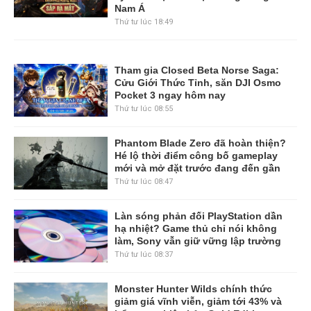
Nam Á
Thứ tư lúc 18:49
Tham gia Closed Beta Norse Saga:
Cửu Giới Thức Tỉnh, săn DJI Osmo
Pocket 3 ngay hôm nay
Thứ tư lúc 08:55
Phantom Blade Zero đã hoàn thiện?
Hé lộ thời điểm công bố gameplay
mới và mở đặt trước đang đến gần
Thứ tư lúc 08:47
Làn sóng phản đối PlayStation dần
hạ nhiệt? Game thủ chỉ nói không
làm, Sony vẫn giữ vững lập trường
Thứ tư lúc 08:37
Monster Hunter Wilds chính thức
giảm giá vĩnh viễn, giảm tới 43% và