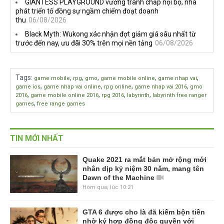
GIANTESS PLAYGROUND vướng tranh chấp nội bộ, nhà
phát triển tố đồng sự ngầm chiếm đoạt doanh
thu
06/08/2026
Black Myth: Wukong xác nhận đợt giảm giá sâu nhất từ
trước đến nay, ưu đãi 30% trên mọi nền tảng
06/08/2026
Tags
:
,
,
,
,
,
game mobile
rpg
gmo
game mobile online
game nhap vai
,
,
,
,
game ios
game nhap vai online
rpg online
game nhap vai 2016
gmo
,
,
,
,
2016
game mobile online 2016
rpg 2016
labyrinth
labyrinth free ranger
,
games
free range games
TIN MỚI NHẤT
Quake 2021 ra mắt bản mở rộng mới
nhân dịp kỷ niệm 30 năm, mang tên
Dawn of the Machine
Hôm qua, lúc 10:21
GTA 6 được cho là đã kiếm bộn tiền
nhờ ký hợp đồng độc quyền với