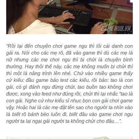
“Rồi lại đến chuyện chơi game ngu thì lôi cái danh con
gái ra. Nói cho các mẹ rõ, đã vào game thì dù các mẹ là
nữ nhưng các mẹ chơi ngu thì bị chửi là chuyện bình
thường. Hay thôi thế này, các mẹ không muốn bị chửi thì
thì một là nâng trình lên nhé. Chứ vào nhiều game thấy
cứ kiểu: đầu game bảo test các kiểu, rồi bảo: tao là con
gái, có gì đánh ngu đừng chửi, tao buồn tao không chơi
được, xong vào feed như đúng rồi, chửi thì lại nhắc “tao là
con gái. Nghe cứ như kiểu sỉ nhục bọn con gái chơi game
vậy. Hoặc hai là các mẹ đặt tên sao cho người ta nhìn vào
là biết rõ bánh bèo luôn đi, biết đâu vào game chơi ngu
người ta lại ngại gái người ta không chửi cho đâu…”.