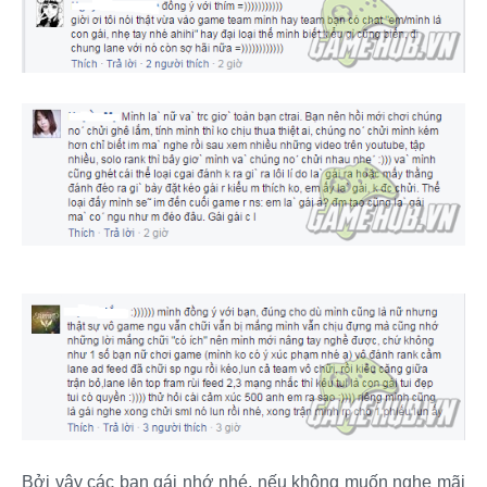
Bởi vậy các bạn gái nhớ nhé, nếu không muốn nghe mãi