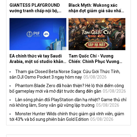
GIANTESS PLAYGROUND
Black Myth: Wukong xác
vướng tranh chấp nội bộ,
nhận đợt giảm giá sâu nhất
nhà phát triển tố đồng sự
từ trước đến nay, ưu đãi 30%
ngầm chiếm đoạt doanh thu
trên mọi nền tảng
EA chính thức về tay Saudi
Tam Quốc Chí - Vương
Arabia, một số studio khẳng
Chiến: Chinh Phục Vương
định vẫn theo đuổi chiến
Quốc mở đăng ký trước tại
Tham gia Closed Beta Norse Saga: Cửu Giới Thức Tỉnh,
lược DEI
sáu thị trường Đông Nam Á
săn DJI Osmo Pocket 3 ngay hôm nay
05/08/2026
Phantom Blade Zero đã hoàn thiện? Hé lộ thời điểm công
bố gameplay mới và mở đặt trước đang đến gần
05/08/2026
Làn sóng phản đối PlayStation dần hạ nhiệt? Game thủ chỉ
nói không làm, Sony vẫn giữ vững lập trường
05/08/2026
Monster Hunter Wilds chính thức giảm giá vĩnh viễn, giảm
tới 43% và bổ sung phiên bản Gold Edition
05/08/2026