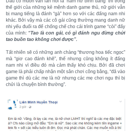
Dẫu có muôn vàn lần nói là “nam nữ bình đẳng” thì trong
thế giới của những kẻ mệnh danh game thủ, nữ giới vẫn
bị mang tiếng là đánh “gà” hơn so với các đấng nam nhi
khác. Bởi vậy mà các cô gái cũng thường mang danh nữ
nhi yếu đuối ra để chống chế cho cái trình game “còi” đấy
của mình:
“Tao là con gái, có gì đánh ngu đừng chửi
tao buồn tao không chơi được”.
Tất nhiên sẽ có những anh chàng “thương hoa tiếc ngọc”
mà “giơ cao đánh khẽ”, thế nhưng cũng không ít đấng
nam nhi vì điều đó mà cảm thấy khó chịu. Bởi đã chơi
game là phải chấp nhận một sân chơi công bằng, “đã vào
game thì dù các mẹ là nữ nhưng các mẹ chơi ngu thì bị
chửi là chuyện bình thường”.