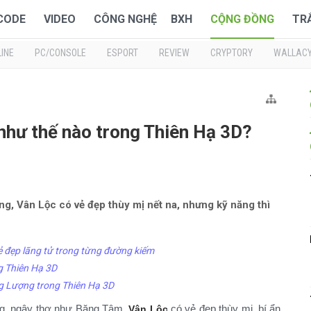
 CODE
VIDEO
CÔNG NGHỆ
BXH
CỘNG ĐỒNG
TR
INE
PC/CONSOLE
ESPORT
REVIEW
CRYPTORY
WALLAC
như thế nào trong Thiên Hạ 3D?
, Vân Lộc có vẻ đẹp thùy mị nết na, nhưng kỹ năng thì
ẻ đẹp lãng tử trong từng đường kiếm
g Thiên Hạ 3D
g Lượng trong Thiên Hạ 3D
g, ngây thơ như Băng Tâm,
có vẻ đẹp thùy mị, bí ẩn,
Vân Lộc