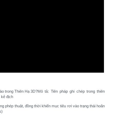
Mô tả: Tiên pháp ghi chép trong thiên
 kẻ địch​
g phép thuật, đồng thời khiến mục tiêu rơi vào trạng thái hoãn
)​