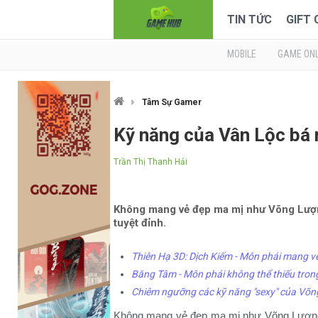
TIN TỨC
GIFT
MOBILE
GAME ONL
Tâm Sự Gamer
Kỹ năng của Vân Lộc bá 
Trần Thị Thanh Hải
Không mang vẻ đẹp ma mị như Võng Lượng
tuyệt đỉnh.
Thiên Hạ 3D: Dịch Kiếm - Môn phái mang v
Băng Tâm - Môn phái không thể thiếu tron
Chiêm ngưỡng các kỹ năng "sexy" của Võn
Không mang vẻ đẹp ma mị như Võng Lượn