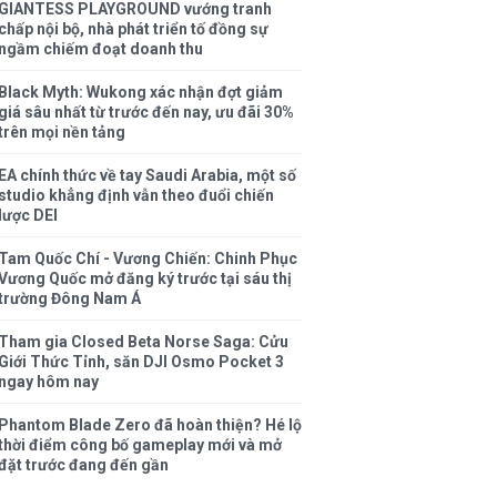
GIANTESS PLAYGROUND vướng tranh
chấp nội bộ, nhà phát triển tố đồng sự
ngầm chiếm đoạt doanh thu
Black Myth: Wukong xác nhận đợt giảm
giá sâu nhất từ trước đến nay, ưu đãi 30%
trên mọi nền tảng
EA chính thức về tay Saudi Arabia, một số
studio khẳng định vẫn theo đuổi chiến
lược DEI
Tam Quốc Chí - Vương Chiến: Chinh Phục
Vương Quốc mở đăng ký trước tại sáu thị
trường Đông Nam Á
Tham gia Closed Beta Norse Saga: Cửu
Giới Thức Tỉnh, săn DJI Osmo Pocket 3
ngay hôm nay
Phantom Blade Zero đã hoàn thiện? Hé lộ
thời điểm công bố gameplay mới và mở
đặt trước đang đến gần