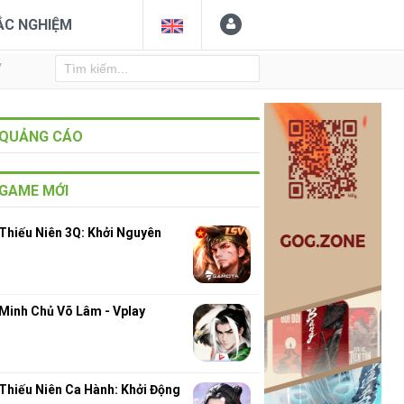
ẮC NGHIỆM
Y
QUẢNG CÁO
GAME MỚI
Thiếu Niên 3Q: Khởi Nguyên
Minh Chủ Võ Lâm - Vplay
Thiếu Niên Ca Hành: Khởi Động