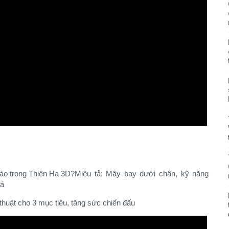
Miêu tả: Mây bay dưới chân, kỹ năng
á​
huật cho 3 mục tiêu, tăng sức chiến đấu​