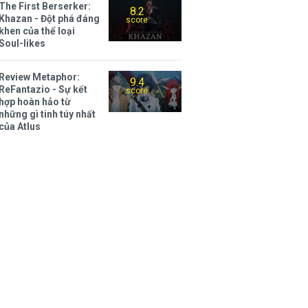
The First Berserker:
8.2
Khazan - Đột phá đáng
score
khen của thể loại
Soul-likes
Review Metaphor:
9.4
ReFantazio - Sự kết
score
hợp hoàn hảo từ
những gì tinh túy nhất
của Atlus