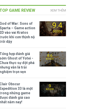
TOP GAME REVIEW
XEM THÊM
9.4
God of War: Sons of
Sparta – Game action
score
2D vào vai Kratos
trước khi cơn thịnh nộ
trỗi dậy
Tổng hợp đánh giá
8.6
sớm Ghost of Yotei -
score
Chưa thực sự đột phá
nhưng vẫn là trải
nghiệm trọn vẹn
Clair Obscur
9
Expedition 33 là một
score
trong những game
được đánh giá cao
nhất năm nay!