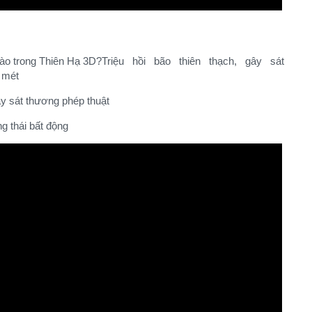
Triệu hồi bão thiên thạch, gây sát
 mét​
y sát thương phép thuật​
g thái bất động​