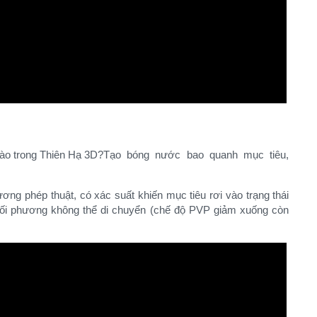
Tạo bóng nước bao quanh mục tiêu,
ơng phép thuật, có xác suất khiến mục tiêu rơi vào trạng thái
đối phương không thể di chuyển (chế độ PVP giảm xuống còn