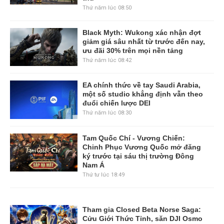
Thứ năm lúc 08:50
Black Myth: Wukong xác nhận đợt
giảm giá sâu nhất từ trước đến nay,
ưu đãi 30% trên mọi nền tảng
Thứ năm lúc 08:42
EA chính thức về tay Saudi Arabia,
một số studio khẳng định vẫn theo
đuổi chiến lược DEI
Thứ năm lúc 08:30
Tam Quốc Chí - Vương Chiến:
Chinh Phục Vương Quốc mở đăng
ký trước tại sáu thị trường Đông
Nam Á
Thứ tư lúc 18:49
Tham gia Closed Beta Norse Saga:
Cửu Giới Thức Tỉnh, săn DJI Osmo