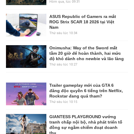
Hôm qua, lúc 09:31
ASUS Republic of Gamers ra mắt
ROG Strix SCAR 18 2026 tại Việt
Nam
Thứ sáu lúc 10:34
Onimusha: Way of the Sword mất
tầm 20 giờ để hoàn thành, hai mức
độ khó dành cho newbie và lão làng
Thứ sáu lúc 10:27
Trailer gameplay mới của GTA 6
đăng độc quyền 6 tiếng trên Netflix,
Rockstar đang quá tham?
Thứ sáu lúc 10:15
GIANTESS PLAYGROUND vướng
tranh chấp nội bộ, nhà phát triển tố
đồng sự ngầm chiếm đoạt doanh
thu