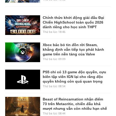
Chính thức khởi động giải đấu Đại
Chiến HighSchool toàn quốc 2026
dành riêng cho học sinh THPT
Thứ ba lúc 18:46
Xbox bác bỏ tin đồn rời Steam,
khẳng định vẫn tiếp tục phát hành
game trên nền tảng của Valve
Thứ ba lúc 09:09
PS5 chỉ có 13 game độc quyền, cựu
biên tập viên IGN lại cho rằng độc
quyền không còn quá quan trọng
Thứ ba lúc 08:54
Beast of Reincarnation nhận điểm
73 trên Metacritic, chiến đấu khá
mượt nhưng vẫn còn nhiều hạn chế
Thứ ba lúc 08:44