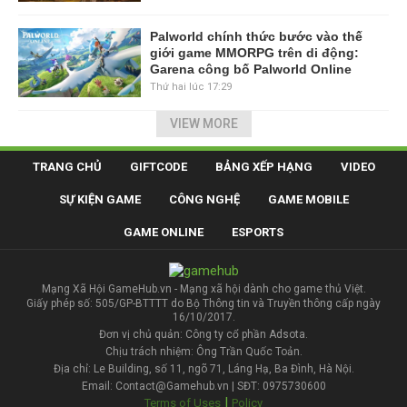
Palworld chính thức bước vào thế
giới game MMORPG trên di động:
Garena công bố Palworld Online
Thứ hai lúc 17:29
VIEW MORE
TRANG CHỦ
GIFTCODE
BẢNG XẾP HẠNG
VIDEO
SỰ KIỆN GAME
CÔNG NGHỆ
GAME MOBILE
GAME ONLINE
ESPORTS
Mạng Xã Hội GameHub.vn - Mạng xã hội dành cho game thủ Việt.
Giấy phép số: 505/GP-BTTTT do Bộ Thông tin và Truyền thông cấp ngày
16/10/2017.
Đơn vị chủ quản: Công ty cổ phần Adsota.
Chịu trách nhiệm: Ông Trần Quốc Toản.
Địa chỉ: Le Building, số 11, ngõ 71, Láng Hạ, Ba Đình, Hà Nội.
Email: Contact@Gamehub.vn | SĐT: 0975730600
|
Terms of Uses
Policy