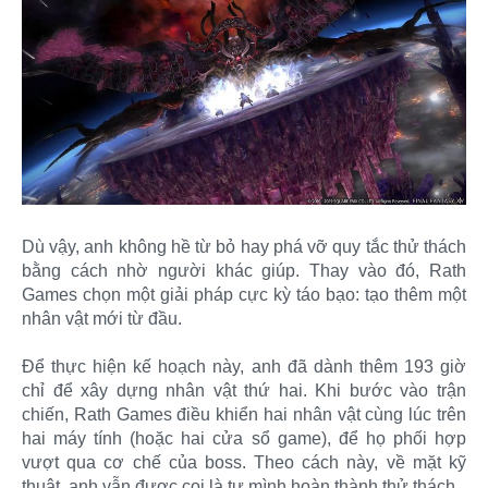
Dù vậy, anh không hề từ bỏ hay phá vỡ quy tắc thử thách
bằng cách nhờ người khác giúp. Thay vào đó, Rath
Games chọn một giải pháp cực kỳ táo bạo: tạo thêm một
nhân vật mới từ đầu.
Để thực hiện kế hoạch này, anh đã dành thêm 193 giờ
chỉ để xây dựng nhân vật thứ hai. Khi bước vào trận
chiến, Rath Games điều khiển hai nhân vật cùng lúc trên
hai máy tính (hoặc hai cửa sổ game), để họ phối hợp
vượt qua cơ chế của boss. Theo cách này, về mặt kỹ
thuật, anh vẫn được coi là tự mình hoàn thành thử thách.