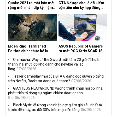
Quake 2021 ra mắt bản mở
GTA 6 được cho là đã kiếm
rộng mới nhân dịp kỷ niệm
bộn tiền nhờ ký hợp đồng
30 năm, mang tên Dawn of
độc quyền với Netflix
the Machine
Elden Ring: Tarnished
ASUS Republic of Gamers
Edition chính thức hé lộ
ra mắt ROG Strix SCAR 18
nghề nghiệp mới siêu "ngầu"
2026 tại Việt Nam
Onimusha: Way of the Sword mất tầm 20 giờ để hoàn
thành, hai mức độ khó dành cho newbie và lão
làng
07/08/2026
Trailer gameplay mới của GTA 6 đăng độc quyền 6 tiếng
trên Netflix, Rockstar đang quá tham?
07/08/2026
GIANTESS PLAYGROUND vướng tranh chấp nội bộ, nhà
phát triển tố đồng sự ngầm chiếm đoạt doanh
thu
06/08/2026
Black Myth: Wukong xác nhận đợt giảm giá sâu nhất từ
trước đến nay, ưu đãi 30% trên mọi nền tảng
06/08/2026