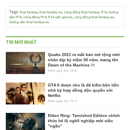
Tags
:
,
,
,
,
final fantasy
final fantasy xiv
cộng đồng final fantasy
ff14
hướng
,
,
,
,
dẫn ff14
cộng đồng ff14
ff14 rath games
cộng đồng final fantasy xiv
hướng dẫn final fantasy xiv
TIN MỚI NHẤT
Quake 2021 ra mắt bản mở rộng mới
nhân dịp kỷ niệm 30 năm, mang tên
Dawn of the Machine
Hôm qua, lúc 10:21
GTA 6 được cho là đã kiếm bộn tiền
nhờ ký hợp đồng độc quyền với
Netflix
Hôm qua, lúc 10:11
Elden Ring: Tarnished Edition chính
thức hé lộ nghề nghiệp mới siêu
"ngầu"