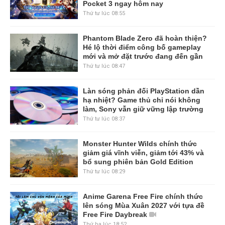
Pocket 3 ngay hôm nay
Thứ tư lúc 08:55
Phantom Blade Zero đã hoàn thiện?
Hé lộ thời điểm công bố gameplay
mới và mở đặt trước đang đến gần
Thứ tư lúc 08:47
Làn sóng phản đối PlayStation dần
hạ nhiệt? Game thủ chỉ nói không
làm, Sony vẫn giữ vững lập trường
Thứ tư lúc 08:37
Monster Hunter Wilds chính thức
giảm giá vĩnh viễn, giảm tới 43% và
bổ sung phiên bản Gold Edition
Thứ tư lúc 08:29
Anime Garena Free Fire chính thức
lên sóng Mùa Xuân 2027 với tựa đề
Free Fire Daybreak
Thứ ba lúc 18:52