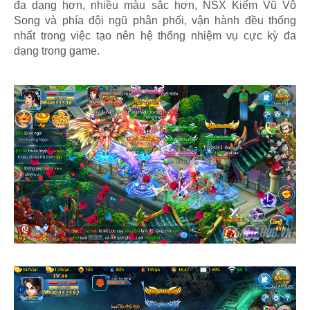
đa dạng hơn, nhiều màu sắc hơn, NSX Kiếm Vũ Vô
Song và phía đội ngũ phân phối, vận hành đều thống
nhất trong việc tạo nên hệ thống nhiệm vụ cực kỳ đa
dạng trong game.