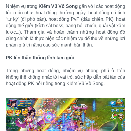
Nhiệm vụ trong
Kiếm Vũ Vô Song
gắn với các hoạt động
lôi cuốn như: hoạt động thường ngày, hoạt động có tính
“tự kỷ” (đi phó bản), hoạt động PvP (đấu chiến, PK), hoạt
động thế giới (kích sát boss, bang hội chiến, quái vật xâm
lược...). Tham gia và hoàn thành những hoạt động đó
cũng chính là thực hiện các nhiệm vụ để thu về những lợi
phẩm giá trị nâng cao sức mạnh bản thân.
PK lên thần thống lĩnh tam giới
Trong những hoạt động, nhiệm vụ phong phú ở trên
không thể không nhắc tới vai trò, sức hấp dẫn bất tận của
hoạt động PK nói riêng trong Kiếm Vũ Vô Song.