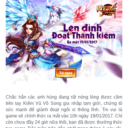
Chắc hẳn các anh hùng đang rất nóng lòng được cầm
trên tay Kiếm Vũ Vô Song gia nhập tam giới, chứng tỏ
sức mạnh để giành đoạt ngôi vị thống lĩnh. Tin vui là
game sẽ chính thức ra mắt vào 10h ngày 18/01/2017. Chỉ
còn chưa đầy 24 giờ nữa thôi, bạn đã được thưởng thức