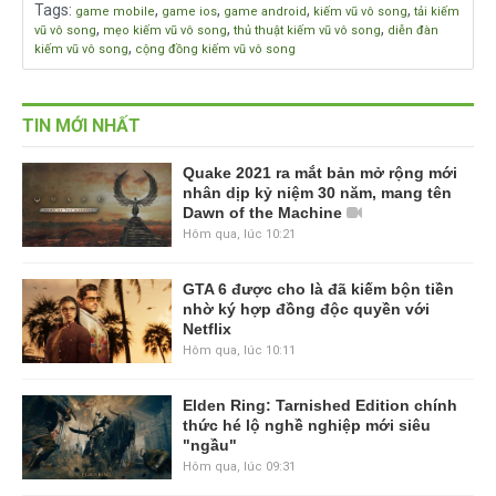
Tags
:
,
,
,
,
game mobile
game ios
game android
kiếm vũ vô song
tải kiếm
,
,
,
vũ vô song
mẹo kiếm vũ vô song
thủ thuật kiếm vũ vô song
diễn đàn
,
kiếm vũ vô song
cộng đồng kiếm vũ vô song
TIN MỚI NHẤT
Quake 2021 ra mắt bản mở rộng mới
nhân dịp kỷ niệm 30 năm, mang tên
Dawn of the Machine
Hôm qua, lúc 10:21
GTA 6 được cho là đã kiếm bộn tiền
nhờ ký hợp đồng độc quyền với
Netflix
Hôm qua, lúc 10:11
Elden Ring: Tarnished Edition chính
thức hé lộ nghề nghiệp mới siêu
"ngầu"
Hôm qua, lúc 09:31