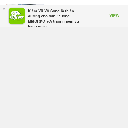
ASUS Republic of Gamers ra mắt
×
Kiếm Vũ Vô Song là thiên
ROG Strix SCAR 18 2026 tại Việt
VIEW
đường cho dân “cuồng”
Nam
MMORPG với trăm nhiệm vụ
Thứ sáu lúc 10:34
hàng ngày
Appota
FREE - In Google Play
Onimusha: Way of the Sword mất
tầm 20 giờ để hoàn thành, hai mức
độ khó dành cho newbie và lão làng
Thứ sáu lúc 10:27
Trailer gameplay mới của GTA 6
đăng độc quyền 6 tiếng trên Netflix,
Rockstar đang quá tham?
Thứ sáu lúc 10:15
GIANTESS PLAYGROUND vướng
tranh chấp nội bộ, nhà phát triển tố
đồng sự ngầm chiếm đoạt doanh
thu
Thứ năm lúc 08:50