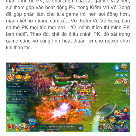
thân, trình độ PK, tài chặt chém của các gamer. Vậy nên,
sự tham góp vào hoạt động PK trong Kiếm Vũ Vô Song
đã góp phần làm cho tựa game trở nên sôi động hơn,
mãnh liệt hơn trong cảm xúc. Với Kiếm Vũ Vô Song, bạn
có thể PK mọi lúc mọi nơi - “Ờ, mình thích thì mình PK
bạn thôi!”. Theo đó, chế độ điều chỉnh PK, đồ sát trong
game cũng vô cùng linh hoạt thuận lợi cho người chơi
khi thao tác.