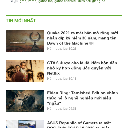
Tags
:
,
,
,
,
gmo
mmo
game ios
game android
kiếm tiếu giang hồ
TIN MỚI NHẤT
Quake 2021 ra mắt bản mở rộng mới
nhân dịp kỷ niệm 30 năm, mang tên
Dawn of the Machine
Hôm qua, lúc 10:21
GTA 6 được cho là đã kiếm bộn tiền
nhờ ký hợp đồng độc quyền với
Netflix
Hôm qua, lúc 10:11
Elden Ring: Tarnished Edition chính
thức hé lộ nghề nghiệp mới siêu
"ngầu"
Hôm qua, lúc 09:31
ASUS Republic of Gamers ra mắt