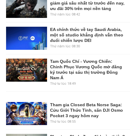
giảm giá sâu nhất từ trước đến nay,
ưu đãi 30% trên mọi nền tảng
Thứ năm lúc 08:42
EA chính thức về tay Saudi Arabia,
một số studio khẳng định vẫn theo
đuổi chiến lược DEI
Thứ năm lúc 08:30
Tam Quốc Chí - Vương Chiến:
Chinh Phục Vương Quốc mở đăng
ký trước tại sáu thị trường Đông
Nam Á
Thứ tư lúc 18:49
Tham gia Closed Beta Norse Saga:
Cửu Giới Thức Tỉnh, săn DJI Osmo
Pocket 3 ngay hôm nay
Thứ tư lúc 08:55