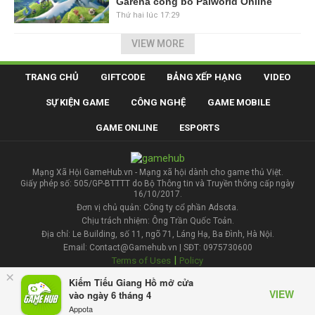
Garena công bố Palworld Online
Thứ hai lúc 17:29
VIEW MORE
TRANG CHỦ
GIFTCODE
BẢNG XẾP HẠNG
VIDEO
SỰ KIỆN GAME
CÔNG NGHỆ
GAME MOBILE
GAME ONLINE
ESPORTS
Mạng Xã Hội GameHub.vn - Mạng xã hội dành cho game thủ Việt.
Giấy phép số: 505/GP-BTTTT do Bộ Thông tin và Truyền thông cấp ngày
16/10/2017.
Đơn vị chủ quản: Công ty cổ phần Adsota.
Chịu trách nhiệm: Ông Trần Quốc Toản.
Địa chỉ: Le Building, số 11, ngõ 71, Láng Hạ, Ba Đình, Hà Nội.
Email: Contact@Gamehub.vn | SĐT: 0975730600
|
Terms of Uses
Policy
×
Kiếm Tiếu Giang Hồ mở cửa
Liên hệ đăng bài
VIEW
vào ngày 6 tháng 4
Appota