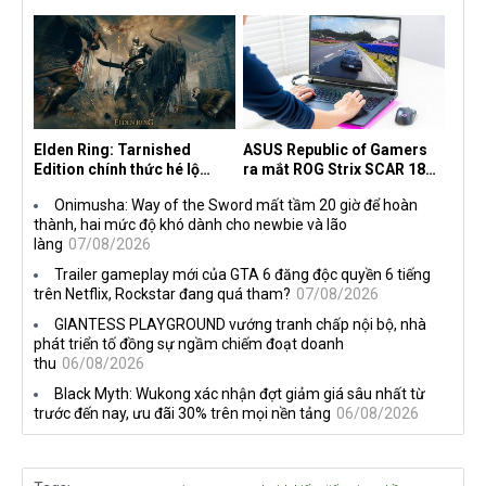
30 năm, mang tên Dawn of
độc quyền với Netflix
the Machine
Elden Ring: Tarnished
ASUS Republic of Gamers
Edition chính thức hé lộ
ra mắt ROG Strix SCAR 18
nghề nghiệp mới siêu "ngầu"
2026 tại Việt Nam
Onimusha: Way of the Sword mất tầm 20 giờ để hoàn
thành, hai mức độ khó dành cho newbie và lão
làng
07/08/2026
Trailer gameplay mới của GTA 6 đăng độc quyền 6 tiếng
trên Netflix, Rockstar đang quá tham?
07/08/2026
GIANTESS PLAYGROUND vướng tranh chấp nội bộ, nhà
phát triển tố đồng sự ngầm chiếm đoạt doanh
thu
06/08/2026
Black Myth: Wukong xác nhận đợt giảm giá sâu nhất từ
trước đến nay, ưu đãi 30% trên mọi nền tảng
06/08/2026