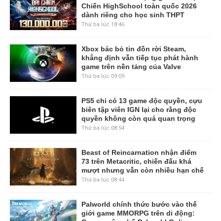
Chiến HighSchool toàn quốc 2026
dành riêng cho học sinh THPT
Thứ ba lúc 18:46
Xbox bác bỏ tin đồn rời Steam,
khẳng định vẫn tiếp tục phát hành
game trên nền tảng của Valve
Thứ ba lúc 09:09
PS5 chỉ có 13 game độc quyền, cựu
biên tập viên IGN lại cho rằng độc
quyền không còn quá quan trọng
Thứ ba lúc 08:54
Beast of Reincarnation nhận điểm
73 trên Metacritic, chiến đấu khá
mượt nhưng vẫn còn nhiều hạn chế
Thứ ba lúc 08:44
Palworld chính thức bước vào thế
giới game MMORPG trên di động: