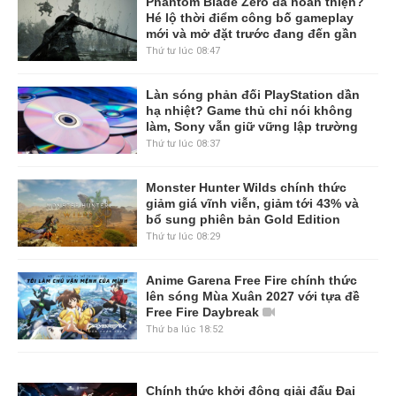
Phantom Blade Zero đã hoàn thiện?
Hé lộ thời điểm công bố gameplay
mới và mở đặt trước đang đến gần
Thứ tư lúc 08:47
Làn sóng phản đối PlayStation dần
hạ nhiệt? Game thủ chỉ nói không
làm, Sony vẫn giữ vững lập trường
Thứ tư lúc 08:37
Monster Hunter Wilds chính thức
giảm giá vĩnh viễn, giảm tới 43% và
bổ sung phiên bản Gold Edition
Thứ tư lúc 08:29
Anime Garena Free Fire chính thức
lên sóng Mùa Xuân 2027 với tựa đề
Free Fire Daybreak
Thứ ba lúc 18:52
Chính thức khởi động giải đấu Đại