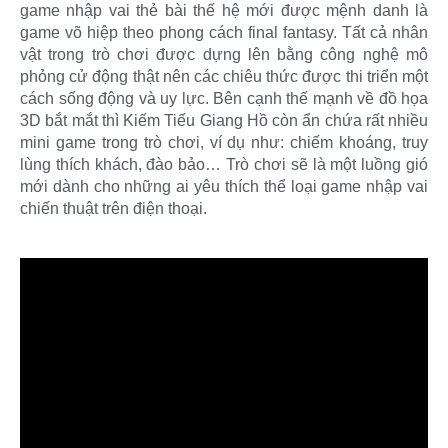
game nhập vai thẻ bài thế hệ mới được mệnh danh là
game võ hiệp theo phong cách final fantasy. Tất cả nhân
vật trong trò chơi được dựng lên bằng công nghệ mô
phỏng cử động thật nên các chiêu thức được thi triển một
cách sống động và uy lực. Bên cạnh thế mạnh về đồ họa
3D bắt mắt thì Kiếm Tiếu Giang Hồ còn ẩn chứa rất nhiều
mini game trong trò chơi, ví dụ như: chiếm khoáng, truy
lùng thích khách, đào bảo… Trò chơi sẽ là một luồng gió
mới dành cho những ai yêu thích thể loại game nhập vai
chiến thuật trên điện thoại.