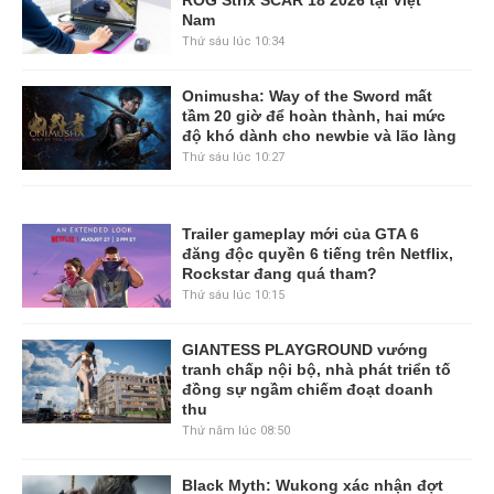
ROG Strix SCAR 18 2026 tại Việt
Nam
Thứ sáu lúc 10:34
Onimusha: Way of the Sword mất
tầm 20 giờ để hoàn thành, hai mức
độ khó dành cho newbie và lão làng
Thứ sáu lúc 10:27
Trailer gameplay mới của GTA 6
đăng độc quyền 6 tiếng trên Netflix,
Rockstar đang quá tham?
Thứ sáu lúc 10:15
GIANTESS PLAYGROUND vướng
tranh chấp nội bộ, nhà phát triển tố
đồng sự ngầm chiếm đoạt doanh
thu
Thứ năm lúc 08:50
Black Myth: Wukong xác nhận đợt