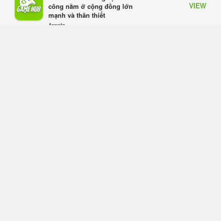
VIEW
công nằm ở cộng đồng lớn
đồng sự ngầm chiếm đoạt doanh
mạnh và thân thiết
thu
Appota
Thứ năm lúc 08:50
FREE - In Google Play
Black Myth: Wukong xác nhận đợt
giảm giá sâu nhất từ trước đến nay,
ưu đãi 30% trên mọi nền tảng
Thứ năm lúc 08:42
EA chính thức về tay Saudi Arabia,
một số studio khẳng định vẫn theo
đuổi chiến lược DEI
Thứ năm lúc 08:30
Tam Quốc Chí - Vương Chiến:
Chinh Phục Vương Quốc mở đăng
ký trước tại sáu thị trường Đông
Nam Á
Thứ tư lúc 18:49