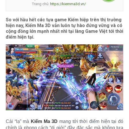
Trang chủ:
https://kiemma3d.vn/
So với hầu hết các tựa game Kiếm hiệp trên thị trường
hiện nay, Kiếm Ma 3D vẫn luôn tự hào đứng vững và có
cộng đồng lớn mạnh nhất nhì tại làng Game Việt tới thời
điểm hiện tại.
Cái “lạ” mà
Kiếm Ma 3D
mang tới thời điểm hiện tại đó
chính là phong cách “dị giới” đầy đặc sắc mà không tựa