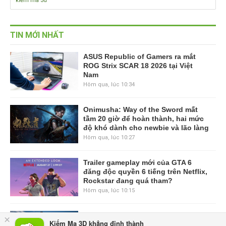
kiếm ma 3d
TIN MỚI NHẤT
ASUS Republic of Gamers ra mắt
ROG Strix SCAR 18 2026 tại Việt
Nam
Hôm qua, lúc 10:34
Onimusha: Way of the Sword mất
tầm 20 giờ để hoàn thành, hai mức
độ khó dành cho newbie và lão làng
Hôm qua, lúc 10:27
Trailer gameplay mới của GTA 6
đăng độc quyền 6 tiếng trên Netflix,
Rockstar đang quá tham?
Hôm qua, lúc 10:15
GIANTESS PLAYGROUND vướng
×
Kiếm Ma 3D khẳng định thành
tranh chấp nội bộ, nhà phát triển tố