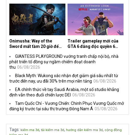
nghề nghiệp mới siêu "ngầu"
2026 tại Việt Nam
Onimusha: Way of the
Trailer gameplay mới của
Sword mất tầm 20 giờ để
GTA 6 đăng độc quyền 6
hoàn thành, hai mức độ khó
tiếng trên Netflix, Rockstar
GIANTESS PLAYGROUND vướng tranh chấp nội bộ, nhà
dành cho newbie và lão làng
đang quá tham?
phát triển tố đồng sự ngầm chiếm đoạt doanh
thu
06/08/2026
Black Myth: Wukong xác nhận đợt giảm giá sâu nhất từ
trước đến nay, ưu đãi 30% trên mọi nền tảng
06/08/2026
EA chính thức về tay Saudi Arabia, một số studio khẳng
định vẫn theo đuổi chiến lược DEI
06/08/2026
Tam Quốc Chí - Vương Chiến: Chinh Phục Vương Quốc mở
đăng ký trước tại sáu thị trường Đông Nam Á
05/08/2026
Tags
:
,
,
,
kiếm ma 3d
tải kiếm ma 3d
hướng dẫn kiếm ma 3d
cộng đồng