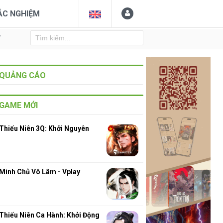
ẮC NGHIỆM
Y
QUẢNG CÁO
GAME MỚI
Thiếu Niên 3Q: Khởi Nguyên
Minh Chủ Võ Lâm - Vplay
Thiếu Niên Ca Hành: Khởi Động