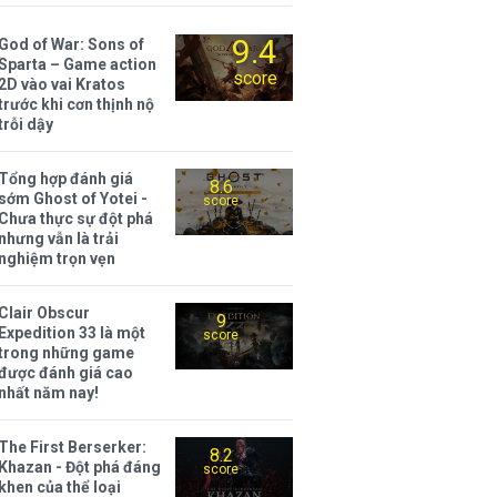
9.4
God of War: Sons of
Sparta – Game action
score
2D vào vai Kratos
trước khi cơn thịnh nộ
trỗi dậy
Tổng hợp đánh giá
8.6
sớm Ghost of Yotei -
score
Chưa thực sự đột phá
nhưng vẫn là trải
nghiệm trọn vẹn
Clair Obscur
9
Expedition 33 là một
score
trong những game
được đánh giá cao
nhất năm nay!
The First Berserker:
8.2
Khazan - Đột phá đáng
score
khen của thể loại