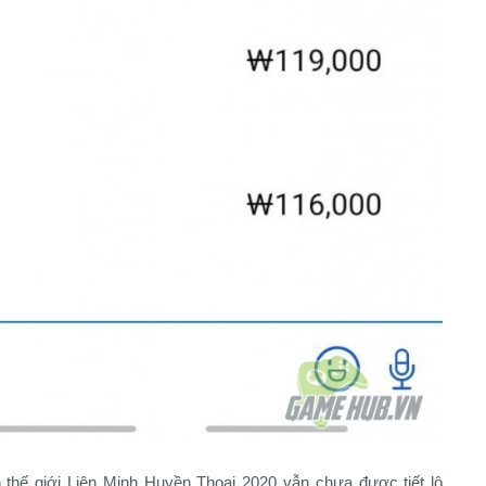
h thế giới Liên Minh Huyền Thoại 2020 vẫn chưa được tiết lộ