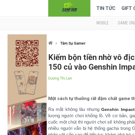
TIN TỨC
GIFT
MOBILE
GAME ONL
Tâm Sự Gamer
Kiếm bộn tiền nhờ vô đ
150 củ vào Genshin Imp
Dương Thị Lan
Một cách tự thưởng rất đậm chất game thủ
Ra mắt không lâu nhưng
Genshin Impact
lượng người chơi khổng lồ. Về cơ bản, ga
cuốc một chút thì người chơi sẽ không phả
nhiều người vẫn bị hệ thống gacha trong
nhân vật cấp cao để tiếp tục khám phá tr