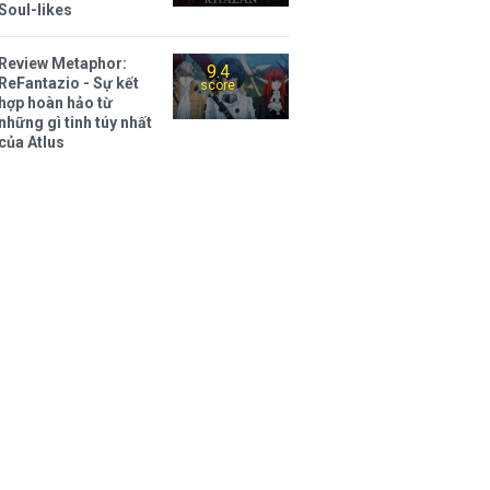
Soul-likes
Review Metaphor:
9.4
ReFantazio - Sự kết
score
hợp hoàn hảo từ
những gì tinh túy nhất
của Atlus