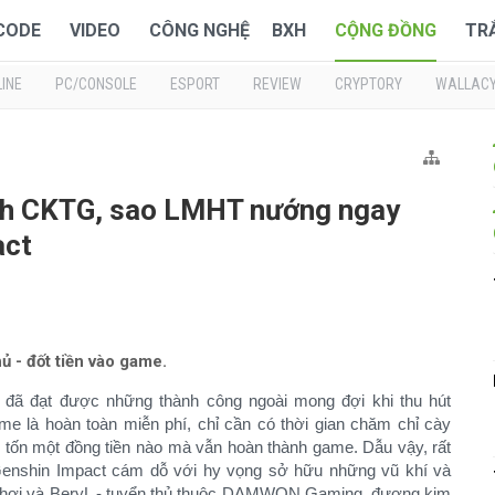
 CODE
VIDEO
CÔNG NGHỆ
BXH
CỘNG ĐỒNG
TR
INE
PC/CONSOLE
ESPORT
REVIEW
CRYPTORY
WALLAC
ịch CKTG, sao LMHT nướng ngay
act
 - đốt tiền vào game.
đã đạt được những thành công ngoài mong đợi khi thu hút
me là hoàn toàn miễn phí, chỉ cần có thời gian chăm chỉ cày
i tốn một đồng tiền nào mà vẫn hoàn thành game. Dẫu vậy, rất
 Genshin Impact cám dỗ với hy vọng sở hữu những vũ khí và
ò chơi và BeryL - tuyển thủ thuộc DAMWON Gaming, đương kim