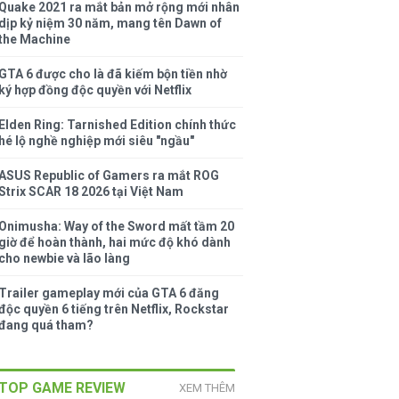
Quake 2021 ra mắt bản mở rộng mới nhân
dịp kỷ niệm 30 năm, mang tên Dawn of
the Machine
GTA 6 được cho là đã kiếm bộn tiền nhờ
ký hợp đồng độc quyền với Netflix
Elden Ring: Tarnished Edition chính thức
hé lộ nghề nghiệp mới siêu "ngầu"
ASUS Republic of Gamers ra mắt ROG
Strix SCAR 18 2026 tại Việt Nam
Onimusha: Way of the Sword mất tầm 20
giờ để hoàn thành, hai mức độ khó dành
cho newbie và lão làng
Trailer gameplay mới của GTA 6 đăng
độc quyền 6 tiếng trên Netflix, Rockstar
đang quá tham?
TOP GAME REVIEW
XEM THÊM