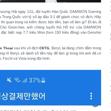
 Thượng Hải ngày 1/11, đội tuyển Hàn Quốc DAMWON Gaming
 Trung Quốc với tỷ số áp đảo 3-1 để giành chức vô địch. Hãy
hi quan trọng và kiếm được bộn tiền, bạn sẽ làm gì? Đi ăn, đi
L” Cho Geon-hee, anh chàng tuyển thủ Hỗ trợ của DAMWON
đặc biệt: nạp 7,7 triệu Won (hơn 150 triệu đồng) vào Genshin
sau khi vô địch
, BeryL lại đang chìm đắm trong
n Thoại
CKTG
ng rõ BeryL sẽ dành số tiền này để làm gì trong khi anh đã có
 Fischl và Vista trong đội hình.