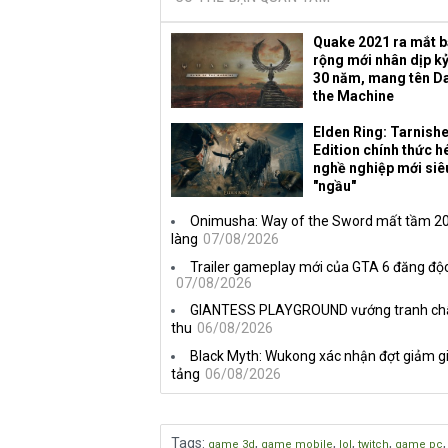
Quake 2021 ra mắt 
rộng mới nhân dịp k
30 năm, mang tên D
the Machine
Elden Ring: Tarnish
Edition chính thức hé
nghề nghiệp mới siê
"ngầu"
Onimusha: Way of the Sword mất tầm 20 
làng
07/08/2026
Trailer gameplay mới của GTA 6 đăng độc
07/08/2026
GIANTESS PLAYGROUND vướng tranh chấp 
thu
06/08/2026
Black Myth: Wukong xác nhận đợt giảm gi
tảng
06/08/2026
Tags
:
,
,
,
,
game 3d
game mobile
lol
twitch
game pc