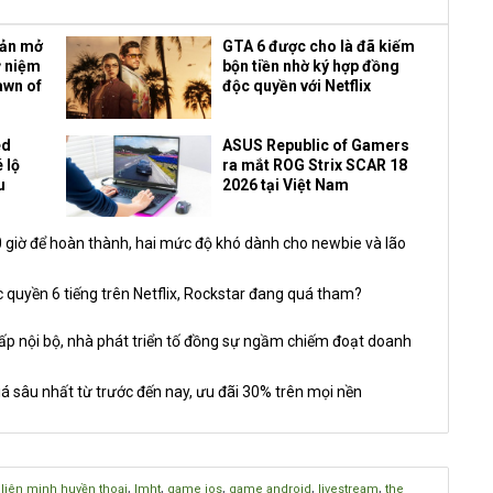
bản mở
GTA 6 được cho là đã kiếm
ỷ niệm
bộn tiền nhờ ký hợp đồng
awn of
độc quyền với Netflix
ed
ASUS Republic of Gamers
 lộ
ra mắt ROG Strix SCAR 18
u
2026 tại Việt Nam
giờ để hoàn thành, hai mức độ khó dành cho newbie và lão
 quyền 6 tiếng trên Netflix, Rockstar đang quá tham?
nội bộ, nhà phát triển tố đồng sự ngầm chiếm đoạt doanh
á sâu nhất từ trước đến nay, ưu đãi 30% trên mọi nền
,
,
,
,
,
,
liên minh huyền thoại
lmht
game ios
game android
livestream
the