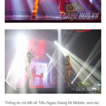
Thông tin chi tiết về Tiếu Ngạo Giang hồ Mobile, xem tại: