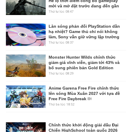
Hé lộ thời điểm công bố gameplay
mới và mở đặt trước đang đến gần
Thứ tư lúc 08:47
Làn sóng phản đối PlayStation dần
hạ nhiệt? Game thủ chỉ nói không
làm, Sony vẫn giữ vững lập trường
Thứ tư lúc 08:37
Monster Hunter Wilds chính thức
giảm giá vĩnh viễn, giảm tới 43% và
bổ sung phiên bản Gold Edition
Thứ tư lúc 08:29
Anime Garena Free Fire chính thức
lên sóng Mùa Xuân 2027 với tựa đề
Free Fire Daybreak
Thứ ba lúc 18:52
Chính thức khởi động giải đấu Đại
Chiến HighSchool toàn quốc 2026