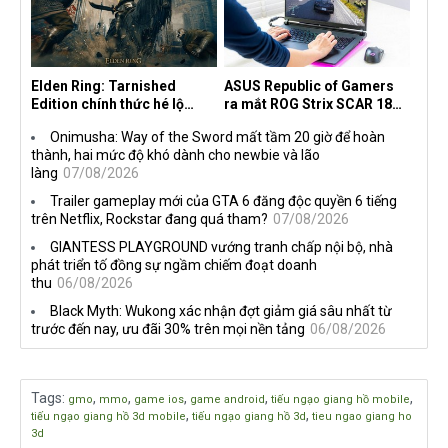
Elden Ring: Tarnished
ASUS Republic of Gamers
Edition chính thức hé lộ
ra mắt ROG Strix SCAR 18
nghề nghiệp mới siêu "ngầu"
2026 tại Việt Nam
Onimusha: Way of the Sword mất tầm 20 giờ để hoàn
thành, hai mức độ khó dành cho newbie và lão
làng
07/08/2026
Trailer gameplay mới của GTA 6 đăng độc quyền 6 tiếng
trên Netflix, Rockstar đang quá tham?
07/08/2026
GIANTESS PLAYGROUND vướng tranh chấp nội bộ, nhà
phát triển tố đồng sự ngầm chiếm đoạt doanh
thu
06/08/2026
Black Myth: Wukong xác nhận đợt giảm giá sâu nhất từ
trước đến nay, ưu đãi 30% trên mọi nền tảng
06/08/2026
Tags
:
,
,
,
,
,
gmo
mmo
game ios
game android
tiếu ngạo giang hồ mobile
,
,
tiếu ngạo giang hồ 3d mobile
tiếu ngạo giang hồ 3d
tieu ngao giang ho
3d