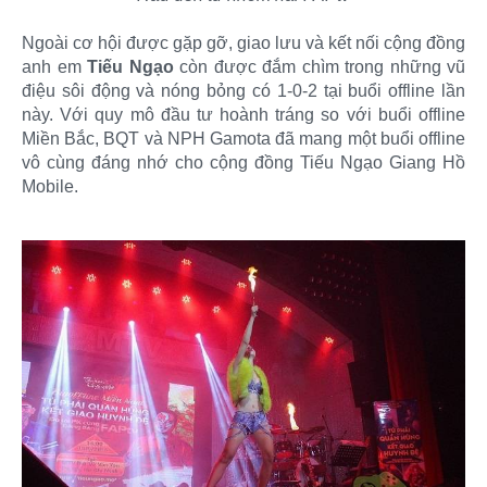
Ngoài cơ hội được gặp gỡ, giao lưu và kết nối cộng đồng
anh em
Tiếu Ngạo
còn được đắm chìm trong những vũ
điệu sôi động và nóng bỏng có 1-0-2 tại buổi offline lần
này. Với quy mô đầu tư hoành tráng so với buổi offline
Miền Bắc, BQT và NPH Gamota đã mang một buổi offline
vô cùng đáng nhớ cho cộng đồng Tiếu Ngạo Giang Hồ
Mobile.