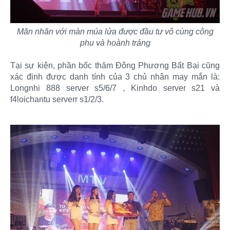
Mãn nhãn với màn múa lửa được đầu tư vô cùng công
phu và hoành tráng
Tại sự kiện, phần bốc thăm Đông Phương Bất Bại cũng
xác định được danh tính của 3 chủ nhân may mắn là:
Longnhi 888 server s5/6/7 , Kinhdo server s21 và
f4loichantu serverr s1/2/3.