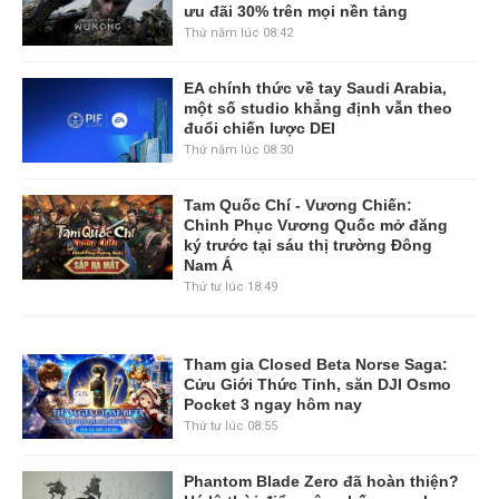
ưu đãi 30% trên mọi nền tảng
Thứ năm lúc 08:42
EA chính thức về tay Saudi Arabia,
một số studio khẳng định vẫn theo
đuổi chiến lược DEI
Thứ năm lúc 08:30
Tam Quốc Chí - Vương Chiến:
Chinh Phục Vương Quốc mở đăng
ký trước tại sáu thị trường Đông
Nam Á
Thứ tư lúc 18:49
Tham gia Closed Beta Norse Saga:
Cửu Giới Thức Tỉnh, săn DJI Osmo
Pocket 3 ngay hôm nay
Thứ tư lúc 08:55
Phantom Blade Zero đã hoàn thiện?