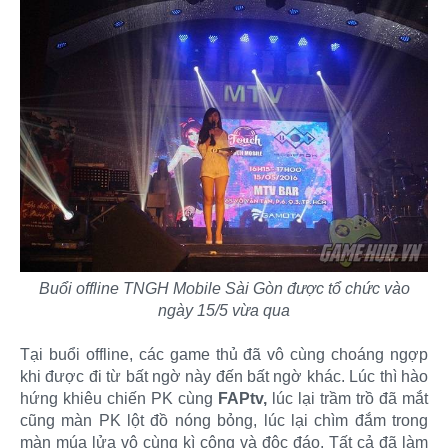
Buổi offline TNGH Mobile Sài Gòn được tổ chức vào
ngày 15/5 vừa qua
Tại buổi offline, các game thủ đã vô cùng choáng ngợp
khi được đi từ bất ngờ này đến bất ngờ khác. Lúc thì hào
hứng khiêu chiến PK cùng
FAPtv,
lúc lại trầm trồ đã mắt
cũng màn PK lột đồ nóng bỏng, lúc lại chìm đắm trong
màn múa lửa vô cùng kì công và độc đáo. Tất cả đã làm