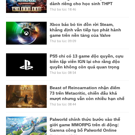
dành riêng cho học sinh THPT
Thứ ba lúc 18:46
Xbox bác bỏ tin đồn rời Steam,
khẳng định vẫn tiếp tục phát hành
game trên nền tảng của Valve
Thứ ba lúc 09:09
PS5 chỉ có 13 game độc quyền, cựu
biên tập viên IGN lại cho rằng độc
quyền không còn quá quan trọng
Thứ ba lúc 08:54
Beast of Reincarnation nhận điểm
73 trên Metacritic, chiến đấu khá
mượt nhưng vẫn còn nhiều hạn chế
Thứ ba lúc 08:44
Palworld chính thức bước vào thế
giới game MMORPG trên di động:
Garena công bố Palworld Online