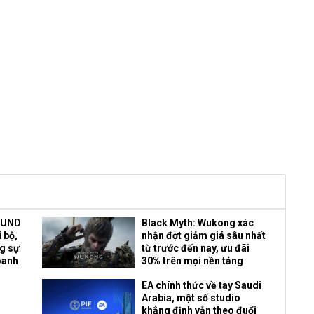
OUND
Black Myth: Wukong xác
 bộ,
nhận đợt giảm giá sâu nhất
ng sự
từ trước đến nay, ưu đãi
oanh
30% trên mọi nền tảng
EA chính thức về tay Saudi
Arabia, một số studio
khẳng định vẫn theo đuổi