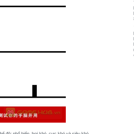
ế độ: phổ biến, hơi khó, cực khó và siêu khó.