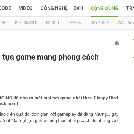
 CODE
VIDEO
CÔNG NGHỆ
BXH
CỘNG ĐỒNG
TR
INE
PC/CONSOLE
ESPORT
REVIEW
CRYPTORY
WALLAC
t tựa game mang phong cách
GING đã cho ra mắt một tựa game nhái theo Flappy Bird
tick man)
iao diện quá đỗi đơn giản với gameplay dễ dàng nhưng... gây
 Sinh" là một tựa game cũng theo phong cách đó nhưng với