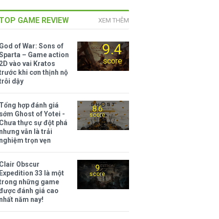
TOP GAME REVIEW
XEM THÊM
9.4
God of War: Sons of
Sparta – Game action
score
2D vào vai Kratos
trước khi cơn thịnh nộ
trỗi dậy
Tổng hợp đánh giá
8.6
sớm Ghost of Yotei -
score
Chưa thực sự đột phá
nhưng vẫn là trải
nghiệm trọn vẹn
Clair Obscur
9
Expedition 33 là một
score
trong những game
được đánh giá cao
nhất năm nay!