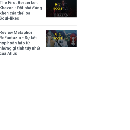
The First Berserker:
8.2
Khazan - Đột phá đáng
score
khen của thể loại
Soul-likes
Review Metaphor:
9.4
ReFantazio - Sự kết
score
hợp hoàn hảo từ
những gì tinh túy nhất
của Atlus