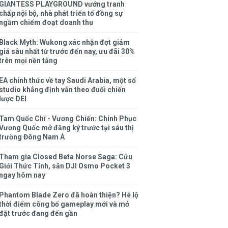
GIANTESS PLAYGROUND vướng tranh
chấp nội bộ, nhà phát triển tố đồng sự
ngầm chiếm đoạt doanh thu
Black Myth: Wukong xác nhận đợt giảm
giá sâu nhất từ trước đến nay, ưu đãi 30%
trên mọi nền tảng
EA chính thức về tay Saudi Arabia, một số
studio khẳng định vẫn theo đuổi chiến
lược DEI
Tam Quốc Chí - Vương Chiến: Chinh Phục
Vương Quốc mở đăng ký trước tại sáu thị
trường Đông Nam Á
Tham gia Closed Beta Norse Saga: Cửu
Giới Thức Tỉnh, săn DJI Osmo Pocket 3
ngay hôm nay
Phantom Blade Zero đã hoàn thiện? Hé lộ
thời điểm công bố gameplay mới và mở
đặt trước đang đến gần