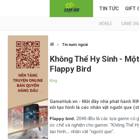
TIN TỨC
GIFT
MOBILE
GAME ONL
Tin nước ngoài
Không Thể Hy Sinh - Mộ
Flappy Bird
King
GameHub.vn - Mới đây nhà phát hành RIN
với tạo hình là các nhân vật người que (s
, 2048 đều là các tựa game có g
Flappy bird
ức chế và nghiện cho gamer. "Không Thể Hy
tạo hình... nhân vật "người que".