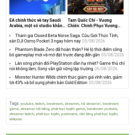
EA chính thức về tay Saudi
Tam Quốc Chí - Vương
Arabia, một số studio khẳng
Chiến: Chinh Phục Vương
định vẫn theo đuổi chiến
Quốc mở đăng ký trước tại
Tham gia Closed Beta Norse Saga: Cửu Giới Thức Tỉnh,
lược DEI
sáu thị trường Đông Nam Á
săn DJI Osmo Pocket 3 ngay hôm nay
05/08/2026
Phantom Blade Zero đã hoàn thiện? Hé lộ thời điểm công
bố gameplay mới và mở đặt trước đang đến gần
05/08/2026
Làn sóng phản đối PlayStation dần hạ nhiệt? Game thủ chỉ
nói không làm, Sony vẫn giữ vững lập trường
05/08/2026
Monster Hunter Wilds chính thức giảm giá vĩnh viễn, giảm
tới 43% và bổ sung phiên bản Gold Edition
05/08/2026
Tags
:
,
,
,
,
,
youtube
twitch
livestream
streamer
nữ streamer
livestream
,
,
,
,
game
streamer nổi tiếng
phát trực tuyến game
livestream youtube
,
,
,
,
streamer twitch
phát trực tuyến
pokimane
nền tảng phát trực tuyến
valkyrae