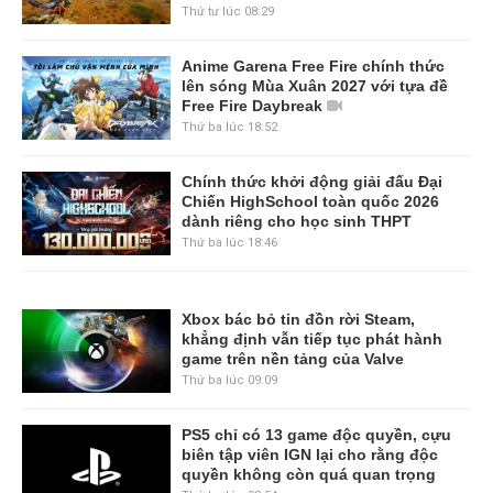
Thứ tư lúc 08:29
Anime Garena Free Fire chính thức
lên sóng Mùa Xuân 2027 với tựa đề
Free Fire Daybreak
Thứ ba lúc 18:52
Chính thức khởi động giải đấu Đại
Chiến HighSchool toàn quốc 2026
dành riêng cho học sinh THPT
Thứ ba lúc 18:46
Xbox bác bỏ tin đồn rời Steam,
khẳng định vẫn tiếp tục phát hành
game trên nền tảng của Valve
Thứ ba lúc 09:09
PS5 chỉ có 13 game độc quyền, cựu
biên tập viên IGN lại cho rằng độc
quyền không còn quá quan trọng