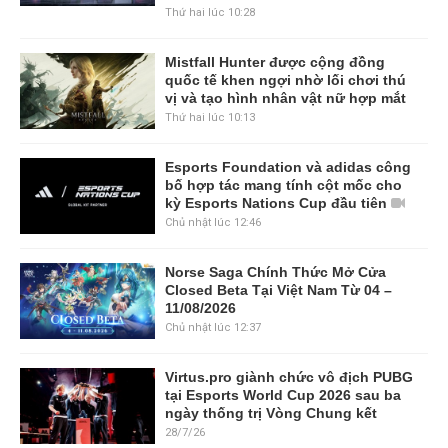
Thứ hai lúc 10:28
Mistfall Hunter được cộng đồng
quốc tế khen ngợi nhờ lối chơi thú
vị và tạo hình nhân vật nữ hợp mắt
Thứ hai lúc 10:13
Esports Foundation và adidas công
bố hợp tác mang tính cột mốc cho
kỳ Esports Nations Cup đầu tiên
Chủ nhật lúc 12:46
Norse Saga Chính Thức Mở Cửa
Closed Beta Tại Việt Nam Từ 04 –
11/08/2026
Chủ nhật lúc 12:37
Virtus.pro giành chức vô địch PUBG
tại Esports World Cup 2026 sau ba
ngày thống trị Vòng Chung kết
28/7/26