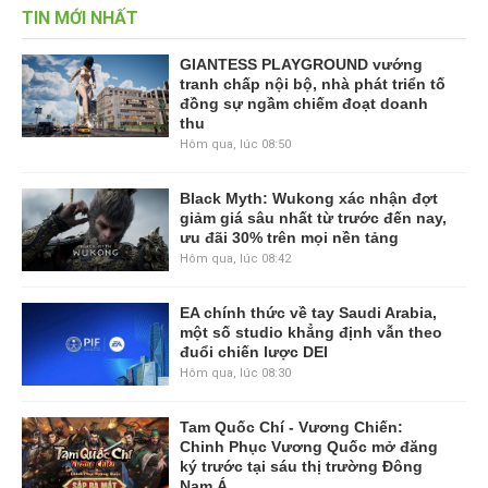
TIN MỚI NHẤT
GIANTESS PLAYGROUND vướng
tranh chấp nội bộ, nhà phát triển tố
đồng sự ngầm chiếm đoạt doanh
thu
Hôm qua, lúc 08:50
Black Myth: Wukong xác nhận đợt
giảm giá sâu nhất từ trước đến nay,
ưu đãi 30% trên mọi nền tảng
Hôm qua, lúc 08:42
EA chính thức về tay Saudi Arabia,
một số studio khẳng định vẫn theo
đuổi chiến lược DEI
Hôm qua, lúc 08:30
Tam Quốc Chí - Vương Chiến:
Chinh Phục Vương Quốc mở đăng
ký trước tại sáu thị trường Đông
Nam Á