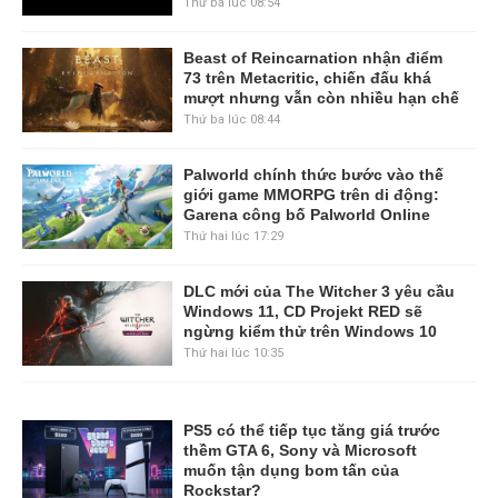
Thứ ba lúc 08:54
Beast of Reincarnation nhận điểm
73 trên Metacritic, chiến đấu khá
mượt nhưng vẫn còn nhiều hạn chế
Thứ ba lúc 08:44
Palworld chính thức bước vào thế
giới game MMORPG trên di động:
Garena công bố Palworld Online
Thứ hai lúc 17:29
DLC mới của The Witcher 3 yêu cầu
Windows 11, CD Projekt RED sẽ
ngừng kiểm thử trên Windows 10
Thứ hai lúc 10:35
PS5 có thể tiếp tục tăng giá trước
thềm GTA 6, Sony và Microsoft
muốn tận dụng bom tấn của
Rockstar?