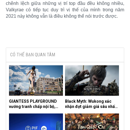
chênh lệch giữa những vị trí top đầu đều không nhiều,
Valkyrae có tiếp tục duy trì vị thế của mình trong năm
2021 này không vẫn là điều không thể nói trước được.​
CÓ THỂ BẠN QUAN TÂM
GIANTESS PLAYGROUND
Black Myth: Wukong xác
vướng tranh chấp nội bộ,
nhận đợt giảm giá sâu nhất
nhà phát triển tố đồng sự
từ trước đến nay, ưu đãi 30%
ngầm chiếm đoạt doanh thu
trên mọi nền tảng