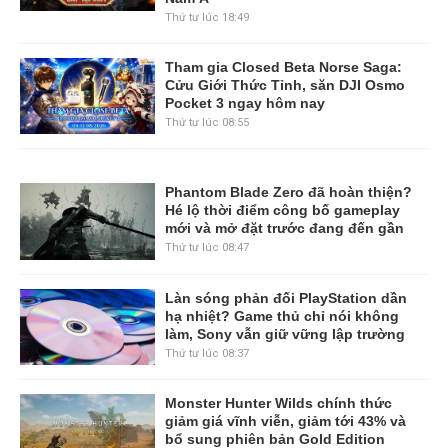
Thứ tư lúc 18:49
Tham gia Closed Beta Norse Saga:
Cửu Giới Thức Tỉnh, săn DJI Osmo
Pocket 3 ngay hôm nay
Thứ tư lúc 08:55
Phantom Blade Zero đã hoàn thiện?
Hé lộ thời điểm công bố gameplay
mới và mở đặt trước đang đến gần
Thứ tư lúc 08:47
Làn sóng phản đối PlayStation dần
hạ nhiệt? Game thủ chỉ nói không
làm, Sony vẫn giữ vững lập trường
Thứ tư lúc 08:37
Monster Hunter Wilds chính thức
giảm giá vĩnh viễn, giảm tới 43% và
bổ sung phiên bản Gold Edition