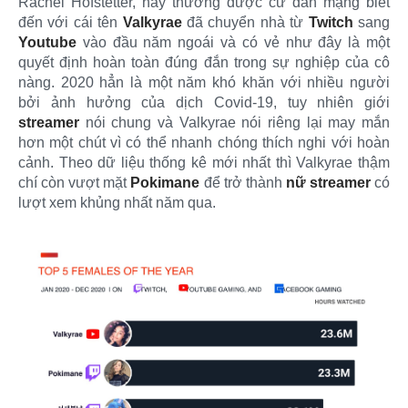
Rachel Hofstetter, hay thường được cư dân mạng biết
đến với cái tên
Valkyrae
đã chuyển nhà từ
Twitch
sang
Youtube
vào đầu năm ngoái và có vẻ như đây là một
quyết định hoàn toàn đúng đắn trong sự nghiệp của cô
nàng. 2020 hẳn là một năm khó khăn với nhiều người
bởi ảnh hưởng của dịch Covid-19, tuy nhiên giới
streamer
nói chung và Valkyrae nói riêng lại may mắn
hơn một chút vì có thể nhanh chóng thích nghi với hoàn
cảnh. Theo dữ liệu thống kê mới nhất thì Valkyrae thậm
chí còn vượt mặt
Pokimane
để trở thành
nữ streamer
có
lượt xem khủng nhất năm qua.