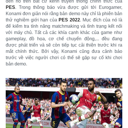
đến nó trên bất cứ kênh truyền thông chính thức của
PES
. Trong thông báo vừa được gửi tới Eurogamer,
Konami đơn giản nói rằng bản demo này chỉ là phiên bản
thử nghiệm giới hạn của
PES 2022
. Mục đích của nó là
để kiểm tra tính năng matchmaking và tình trạng kết nối
với máy chủ. Tất cả các khía cạnh khác của game như
gameplay, đồ họa, cơ chế chuyển động,... đều đang
được phát triển và sẽ còn tiếp tục cải thiện trước khi ra
mắt chính thức. Bởi vậy, Konami cũng đưa cảnh báo
trước về việc người chơi có thể sẽ gặp sự cố khi chơi
bản demo.