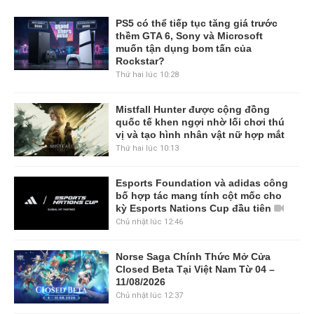
PS5 có thể tiếp tục tăng giá trước
thềm GTA 6, Sony và Microsoft
muốn tận dụng bom tấn của
Rockstar?
Thứ hai lúc 10:28
Mistfall Hunter được cộng đồng
quốc tế khen ngợi nhờ lối chơi thú
vị và tạo hình nhân vật nữ hợp mắt
Thứ hai lúc 10:13
Esports Foundation và adidas công
bố hợp tác mang tính cột mốc cho
kỳ Esports Nations Cup đầu tiên
Chủ nhật lúc 12:46
Norse Saga Chính Thức Mở Cửa
Closed Beta Tại Việt Nam Từ 04 –
11/08/2026
Chủ nhật lúc 12:37