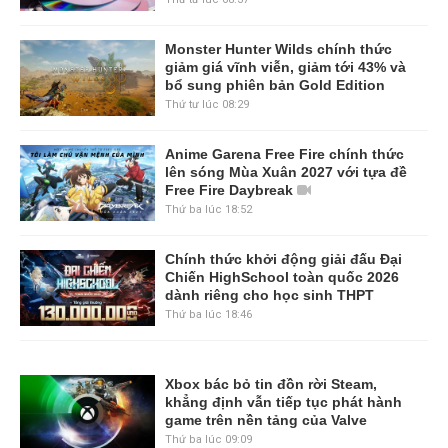
Monster Hunter Wilds chính thức
giảm giá vĩnh viễn, giảm tới 43% và
bổ sung phiên bản Gold Edition
Thứ tư lúc 08:29
Anime Garena Free Fire chính thức
lên sóng Mùa Xuân 2027 với tựa đề
Free Fire Daybreak
Thứ ba lúc 18:52
Chính thức khởi động giải đấu Đại
Chiến HighSchool toàn quốc 2026
dành riêng cho học sinh THPT
Thứ ba lúc 18:46
Xbox bác bỏ tin đồn rời Steam,
khẳng định vẫn tiếp tục phát hành
game trên nền tảng của Valve
Thứ ba lúc 09:09