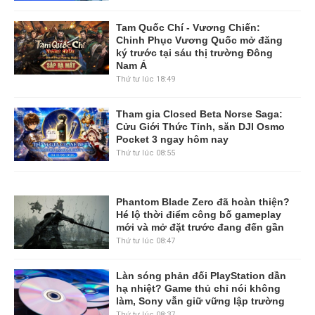
Tam Quốc Chí - Vương Chiến:
Chinh Phục Vương Quốc mở đăng
ký trước tại sáu thị trường Đông
Nam Á
Thứ tư lúc 18:49
Tham gia Closed Beta Norse Saga:
Cửu Giới Thức Tỉnh, săn DJI Osmo
Pocket 3 ngay hôm nay
Thứ tư lúc 08:55
Phantom Blade Zero đã hoàn thiện?
Hé lộ thời điểm công bố gameplay
mới và mở đặt trước đang đến gần
Thứ tư lúc 08:47
Làn sóng phản đối PlayStation dần
hạ nhiệt? Game thủ chỉ nói không
làm, Sony vẫn giữ vững lập trường
Thứ tư lúc 08:37