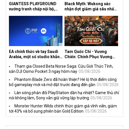
GIANTESS PLAYGROUND
Black Myth: Wukong xác
vướng tranh chấp nội bộ,
nhận đợt giảm giá sâu nhất
nhà phát triển tố đồng sự
từ trước đến nay, ưu đãi 30%
ngầm chiếm đoạt doanh thu
trên mọi nền tảng
EA chính thức về tay Saudi
Tam Quốc Chí - Vương
Arabia, một số studio khẳng
Chiến: Chinh Phục Vương
định vẫn theo đuổi chiến
Quốc mở đăng ký trước tại
Tham gia Closed Beta Norse Saga: Cửu Giới Thức Tỉnh,
lược DEI
sáu thị trường Đông Nam Á
săn DJI Osmo Pocket 3 ngay hôm nay
05/08/2026
Phantom Blade Zero đã hoàn thiện? Hé lộ thời điểm công
bố gameplay mới và mở đặt trước đang đến gần
05/08/2026
Làn sóng phản đối PlayStation dần hạ nhiệt? Game thủ chỉ
nói không làm, Sony vẫn giữ vững lập trường
05/08/2026
Monster Hunter Wilds chính thức giảm giá vĩnh viễn, giảm
tới 43% và bổ sung phiên bản Gold Edition
05/08/2026