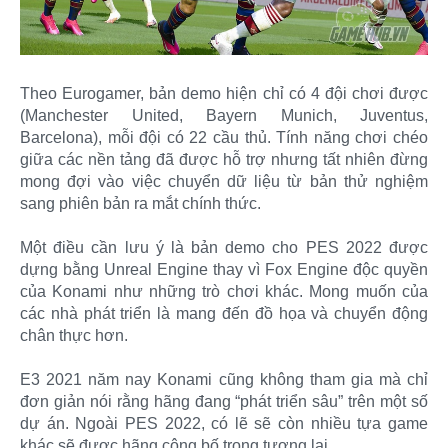
Theo Eurogamer, bản demo hiện chỉ có 4 đội chơi được
(Manchester United, Bayern Munich, Juventus,
Barcelona), mỗi đội có 22 cầu thủ. Tính năng chơi chéo
giữa các nền tảng đã được hỗ trợ nhưng tất nhiên đừng
mong đợi vào việc chuyển dữ liệu từ bản thử nghiệm
sang phiên bản ra mắt chính thức.
Một điều cần lưu ý là bản demo cho PES 2022 được
dựng bằng Unreal Engine thay vì Fox Engine độc quyền
của Konami như những trò chơi khác. Mong muốn của
các nhà phát triển là mang đến đồ họa và chuyển động
chân thực hơn.
E3 2021 năm nay Konami cũng không tham gia mà chỉ
đơn giản nói rằng hãng đang “phát triển sâu” trên một số
dự án. Ngoài PES 2022, có lẽ sẽ còn nhiều tựa game
khác sẽ được hãng công bố trong tương lai.