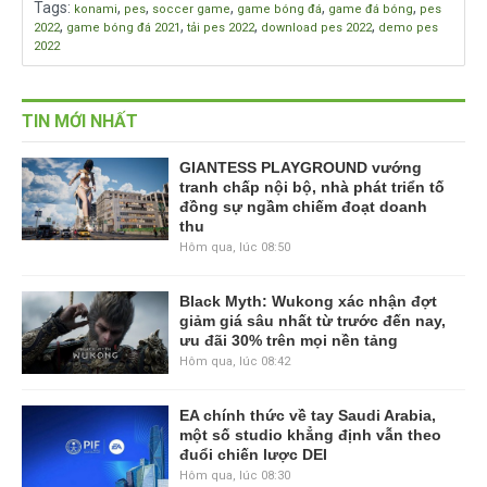
Tags
:
,
,
,
,
,
konami
pes
soccer game
game bóng đá
game đá bóng
pes
,
,
,
,
2022
game bóng đá 2021
tải pes 2022
download pes 2022
demo pes
2022
TIN MỚI NHẤT
GIANTESS PLAYGROUND vướng
tranh chấp nội bộ, nhà phát triển tố
đồng sự ngầm chiếm đoạt doanh
thu
Hôm qua, lúc 08:50
Black Myth: Wukong xác nhận đợt
giảm giá sâu nhất từ trước đến nay,
ưu đãi 30% trên mọi nền tảng
Hôm qua, lúc 08:42
EA chính thức về tay Saudi Arabia,
một số studio khẳng định vẫn theo
đuổi chiến lược DEI
Hôm qua, lúc 08:30