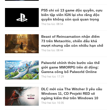
PS5 chỉ có 13 game độc quyền, cựu
biên tập viên IGN lại cho rằng độc
quyền không còn quá quan trọng
Thứ ba lúc 08:54
Beast of Reincarnation nhận điểm
73 trên Metacritic, chiến đấu khá
mượt nhưng vẫn còn nhiều hạn chế
Thứ ba lúc 08:44
Palworld chính thức bước vào thế
giới game MMORPG trên di động:
Garena công bố Palworld Online
Thứ hai lúc 17:29
DLC mới của The Witcher 3 yêu cầu
Windows 11, CD Projekt RED sẽ
ngừng kiểm thử trên Windows 10
Thứ hai lúc 10:35