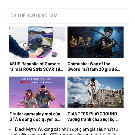
CÓ THỂ BẠN QUAN TÂM
ASUS Republic of Gamers
Onimusha: Way of the
ra mắt ROG Strix SCAR 18
Sword mất tầm 20 giờ để
2026 tại Việt Nam
hoàn thành, hai mức độ khó
dành cho newbie và lão làng
Trailer gameplay mới của
GIANTESS PLAYGROUND
GTA 6 đăng độc quyền 6
vướng tranh chấp nội bộ,
tiếng trên Netflix, Rockstar
nhà phát triển tố đồng sự
Black Myth: Wukong xác nhận đợt giảm giá sâu nhất từ
đang quá tham?
ngầm chiếm đoạt doanh thu
trước đến nay, ưu đãi 30% trên mọi nền tảng
06/08/2026