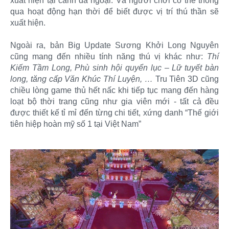
xuất hiện tại cảnh dã ngoại. Và người chơi có thể thông
qua hoạt động hạn thời để biết được vị trí thú thần sẽ
xuất hiện.
Ngoài ra, bản Big Update Sương Khởi Long Nguyên
cũng mang đến nhiều tính năng thú vị khác như:
Thí
Kiếm Tầm Long, Phù sinh hội quyển lục – Lữ tuyết bàn
long, tăng cấp Văn Khúc Thí Luyện, …
Tru Tiên 3D cũng
chiều lòng game thủ hết nấc khi tiếp tục mang đến hàng
loạt bộ thời trang cũng như gia viên mới - tất cả đều
được thiết kế tỉ mỉ đến từng chi tiết, xứng danh “Thế giới
tiên hiệp hoàn mỹ số 1 tại Việt Nam”