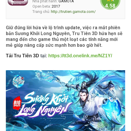
Nhà phát hành:
GAMOTA
4.58824
Open beta:
2017
Trang chủ:
http://trutien.gamota.com/
Giữ đúng lời hứa về lộ trình update, việc ra mắt phiên
bản Sương Khởi Long Nguyên, Tru Tiên 3D hứa hẹn sẽ
mang đến cho game thủ một loạt các tính năng mới
mẻ giúp nâng cấp sức mạnh hơn bao giờ hết.
Tải Tru Tiên 3D
tại:
https://tt3d.onelink.me/NZ1Y/