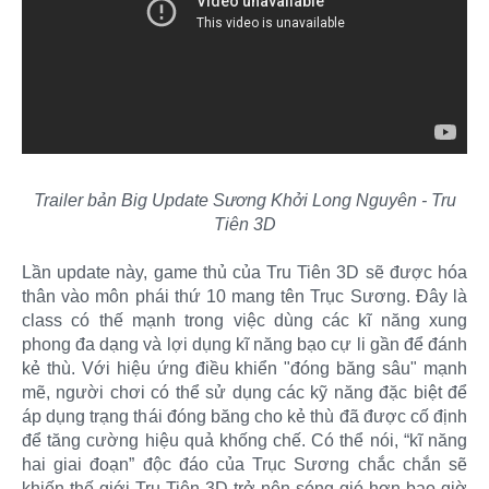
Trailer bản Big Update Sương Khởi Long Nguyên - Tru
Tiên 3D
Lần update này, game thủ của Tru Tiên 3D sẽ được hóa
thân vào môn phái thứ 10 mang tên Trục Sương. Đây là
class có thế mạnh trong việc dùng các kĩ năng xung
phong đa dạng và lợi dụng kĩ năng bạo cự li gần để đánh
kẻ thù. Với hiệu ứng điều khiển "đóng băng sâu" mạnh
mẽ, người chơi có thể sử dụng các kỹ năng đặc biệt để
áp dụng trạng thái đóng băng cho kẻ thù đã được cố định
để tăng cường hiệu quả khống chế. Có thể nói, “kĩ năng
hai giai đoạn” độc đáo của Trục Sương chắc chắn sẽ
khiến thế giới Tru Tiên 3D trở nên sóng gió hơn bao giờ