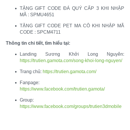
TẶNG GIFT CODE ĐÁ QUÝ CẤP 3 KHI NHẬP
MÃ : SPMU4651​
TẶNG GIFT CODE PET MA CÔ KHI NHẬP MÃ
CODE : SPCM4711​
Thông tin chi tiết, tìm hiểu tại:
Landing Sương Khởi Long Nguyên:
https://trutien.gamota.com/song-khoi-long-nguyen/
Trang chủ:
https://trutien.gamota.com/
Fanpage:
https://www.facebook.com/trutien.gamota/
Group:
https://www.facebook.com/groups/trutien3dmobile