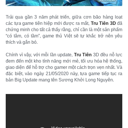
Trải qua gần 3 năm phát triển, giữa cơn bão hàng loạt
các tựa game tiên hiệp mới được ra mắt,
Tru Tiên 3D
đã
chứng minh cho tất cả thấy rằng, chỉ cần là một sản phẩm
“có tâm, có tầm”, game thủ Việt sẽ tự khắc trở nên yêu
thích và gắn bó.
Chính vì vậy, với mỗi lần update,
Tru Tiên
3D đều nỗ lực
đem đến một kho tính năng mới mẻ, tối ưu hóa hệ thống,
giao diện để hỗ trợ cho gamer một cách trọn vẹn nhất. Và
đặc biệt, vào ngày 21/05/2020 này, tựa game tiếp tục ra
bản Big Update mang tên Sương Khởi Long Nguyên.