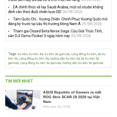
EA chính thức về tay Saudi Arabia, một số studio khẳng
định vẫn theo đuổi chiến lược DEI
06/08/2026
Tam Quốc Chí - Vương Chiến: Chinh Phục Vương Quốc mở
đăng ký trước tại sáu thị trường Đông Nam Á
05/08/2026
Tham gia Closed Beta Norse Saga: Cửu Giới Thức Tỉnh,
săn DJI Osmo Pocket 3 ngay hôm nay
05/08/2026
Tags
:
,
,
,
,
tru tiên
tru tiên 3d
tru tiên 3d gamota
cộng đồng tru tiên
tải tru
,
,
,
tiên 3d
cộng đồng tru tiên 3d
hướng dẫn tru tiên 3d
tải tru tiên 3d
,
,
gamota
cộng đồng tru tiên 3d gamota
hướng dẫn tru tiên 3d gamota
TIN MỚI NHẤT
ASUS Republic of Gamers ra mắt
ROG Strix SCAR 18 2026 tại Việt
Nam
Hôm qua, lúc 10:34