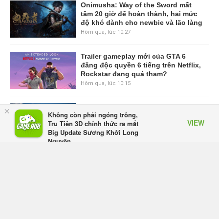
Onimusha: Way of the Sword mất
tầm 20 giờ để hoàn thành, hai mức
độ khó dành cho newbie và lão làng
Hôm qua, lúc 10:27
Trailer gameplay mới của GTA 6
đăng độc quyền 6 tiếng trên Netflix,
Rockstar đang quá tham?
Hôm qua, lúc 10:15
GIANTESS PLAYGROUND vướng
×
Không còn phải ngóng trông,
tranh chấp nội bộ, nhà phát triển tố
VIEW
Tru Tiên 3D chính thức ra mắt
đồng sự ngầm chiếm đoạt doanh
Big Update Sương Khởi Long
thu
Nguyên
Thứ năm lúc 08:50
Appota
FREE - In Google Play
Black Myth: Wukong xác nhận đợt
giảm giá sâu nhất từ trước đến nay,
ưu đãi 30% trên mọi nền tảng
Thứ năm lúc 08:42