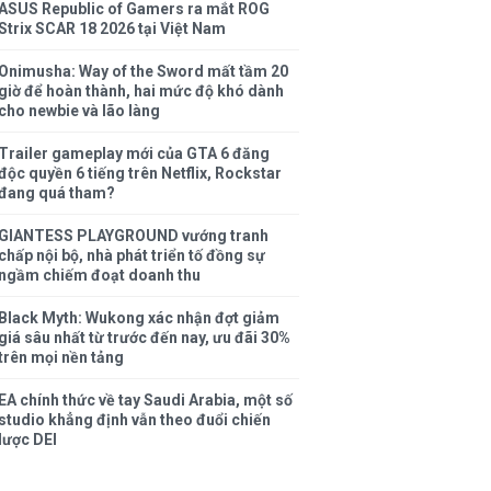
ASUS Republic of Gamers ra mắt ROG
Strix SCAR 18 2026 tại Việt Nam
Onimusha: Way of the Sword mất tầm 20
giờ để hoàn thành, hai mức độ khó dành
cho newbie và lão làng
Trailer gameplay mới của GTA 6 đăng
độc quyền 6 tiếng trên Netflix, Rockstar
đang quá tham?
GIANTESS PLAYGROUND vướng tranh
chấp nội bộ, nhà phát triển tố đồng sự
ngầm chiếm đoạt doanh thu
Black Myth: Wukong xác nhận đợt giảm
giá sâu nhất từ trước đến nay, ưu đãi 30%
trên mọi nền tảng
EA chính thức về tay Saudi Arabia, một số
studio khẳng định vẫn theo đuổi chiến
lược DEI