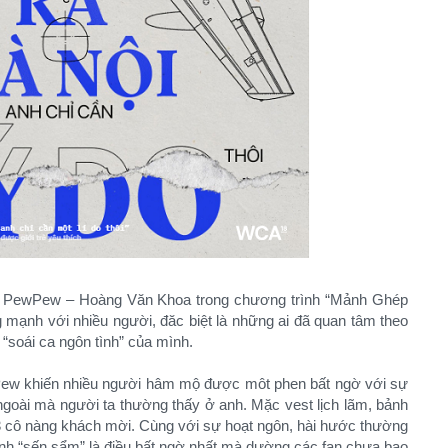
ủa PewPew – Hoàng Văn Khoa trong chương trình “Mảnh Ghép
g mạnh với nhiều người, đăc biệt là những ai đã quan tâm theo
“soái ca ngôn tình” của mình.
wPew khiến nhiều người hâm mộ được môt phen bất ngờ với sự
 ngoài mà người ta thường thấy ở anh. Mặc vest lịch lãm, bảnh
3 cô nàng khách mời. Cùng với sự hoạt ngôn, hài hước thường
ình “sến sẩm” là điều bất ngờ nhất mà dường các fan chưa bao