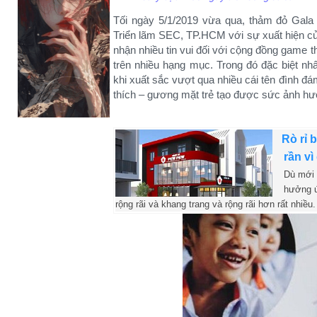
Tối ngày 5/1/2019 vừa qua, thảm đỏ Gal
Triển lãm SEC, TP.HCM với sự xuất hiện củ
nhận nhiều tin vui đối với cộng đồng game 
trên nhiều hạng mục. Trong đó đặc biệt nh
khi xuất sắc vượt qua nhiều cái tên đình đá
thích – gương mặt trẻ tạo được sức ảnh hư
Rò rỉ 
rần vì
Dù mới 
hưởng ứ
rộng rãi và khang trang và rộng rãi hơn rất nhiều.