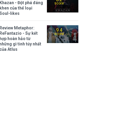
Khazan - Đột phá đáng
score
khen của thể loại
Soul-likes
Review Metaphor:
9.4
ReFantazio - Sự kết
score
hợp hoàn hảo từ
những gì tinh túy nhất
của Atlus