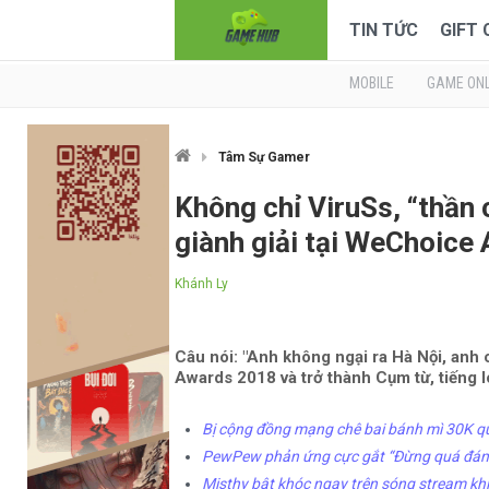
TIN TỨC
GIFT
MOBILE
GAME ONL
Tâm Sự Gamer
Không chỉ ViruSs, “thần
giành giải tại WeChoice
Khánh Ly
Câu nói: "Anh không ngại ra Hà Nội, anh 
Awards 2018 và trở thành Cụm từ, tiếng l
Bị cộng đồng mạng chê bai bánh mì 30K q
PewPew phản ứng cực gắt “Đừng quá đáng” 
Misthy bật khóc ngay trên sóng stream kh