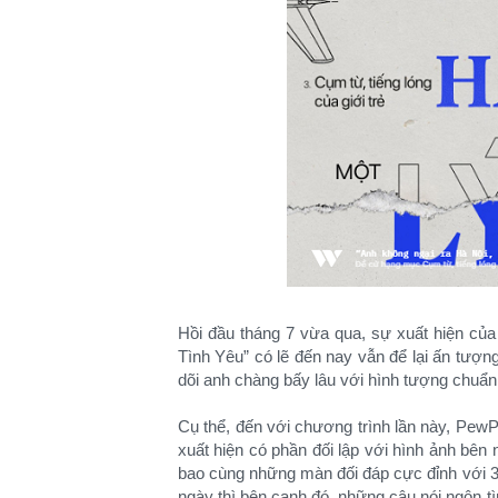
Hồi đầu tháng 7 vừa qua, sự xuất hiện c
Tình Yêu” có lẽ đến nay vẫn để lại ấn tượn
dõi anh chàng bấy lâu với hình tượng chuẩn 
Cụ thể, đến với chương trình lần này, Pe
xuất hiện có phần đối lập với hình ảnh bên
bao cùng những màn đối đáp cực đỉnh với 
ngày thì bên cạnh đó, những câu nói ngôn t