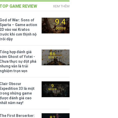
TOP GAME REVIEW
XEM THÊM
9.4
God of War: Sons of
Sparta – Game action
score
2D vào vai Kratos
trước khi cơn thịnh nộ
trỗi dậy
Tổng hợp đánh giá
8.6
sớm Ghost of Yotei -
score
Chưa thực sự đột phá
nhưng vẫn là trải
nghiệm trọn vẹn
Clair Obscur
9
Expedition 33 là một
score
trong những game
được đánh giá cao
nhất năm nay!
The First Berserker:
8.2