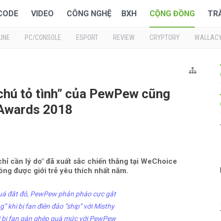
 CODE
VIDEO
CÔNG NGHỆ
BXH
CỘNG ĐỒNG
TR
INE
PC/CONSOLE
ESPORT
REVIEW
CRYPTORY
WALLAC
 chú tỏ tình” của PewPew cũng
 Awards 2018
chỉ cần lý do" đã xuất sắc chiến thắng tại WeChoice
óng được giới trẻ yêu thích nhất năm.
uá đắt đỏ, PewPew phản pháo cực gắt
khi bị fan điên đảo “ship” với Misthy
i bị fan gán ghép quá mức với PewPew