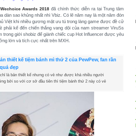
a
đã chính thức diễn ra tại Trung tâm
Wechoice Awards 2018
a dàn sao khủng nhất nhì Vbiz. Có lẽ năm nay là một năm đón
thủ Việt khi nhiều gương mặt ưu tú trong làng game được đề cử
ất phải kể đến chiến thắng vang dội của nam streamer ViruSs
m trong giới shobiz để giành chiếc cup Hot Influencer được yêu
ởng lớn và tích cực nhất trên MXH.
bản thiết kế tiệm bánh mì thứ 2 của PewPew, fan rần
 quá đẹp
chỉ là bản thiết kế nhưng có vẻ như được khá nhiều người
ng bởi so với cơ sở đầu tiên thì tiệm bánh thứ 2 này có vẻ