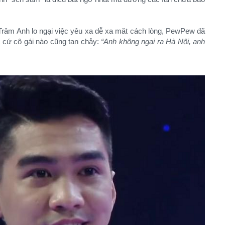
 Trâm Anh lo ngại việc yêu xa dễ xa măt cách lòng, PewPew đã
t cứ cô gái nào cũng tan chảy:
“Anh không ngại ra Hà Nội, anh