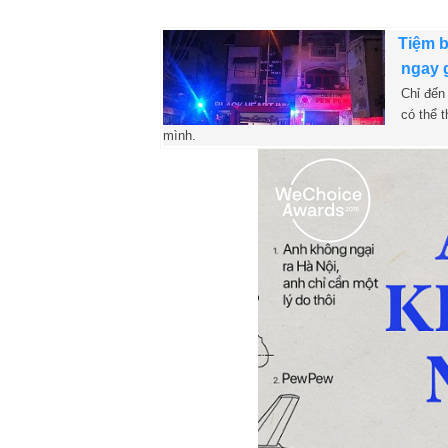
Tiệm b
ngay 
Chỉ đến
có thể 
mình.