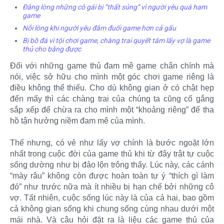
Đắng lòng những cô gái bị “thất sủng” vì người yêu quá ham
game
Nỗi lòng khi người yêu đắm đuối game hơn cả gấu
Bị bồ đá vì tội chơi game, chàng trai quyết tâm lấy vợ là game
thủ cho bằng được
Đối với những game thủ đam mê game chân chính mà
nói, việc sở hữu cho mình một góc chơi game riêng là
điều không thể thiếu. Cho dù không gian ở có chật hẹp
đến mấy thì các chàng trai của chúng ta cũng cố gắng
sắp xếp để chừa ra cho mình một “khoảng riêng” để tha
hồ tận hưởng niềm đam mê của mình.
Thế nhưng, có vẻ như lấy vợ chính là bước ngoặt lớn
nhất trong cuộc đời của game thủ khi từ đây trật tự cuộc
sống dường như bị đảo lộn trông thấy. Lúc này, các cánh
“mày râu” không còn được hoàn toàn tự ý “thích gì làm
đó” như trước nữa mà ít nhiều bị hạn chế bởi những cô
vợ. Tất nhiên, cuộc sống lúc này là của cả hai, bao gồm
cả không gian sống khi chung sống cùng nhau dưới một
mái nhà. Và câu hỏi đặt ra là liệu các game thủ của