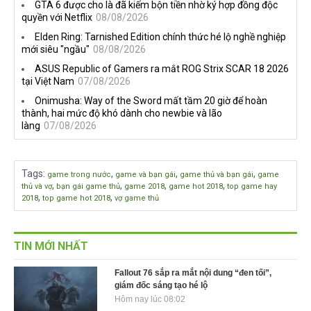
GTA 6 được cho là đã kiếm bộn tiền nhờ ký hợp đồng độc
chơi cũ không còn online
the Machine
quyền với Netflix
08/08/2026
Elden Ring: Tarnished Edition chính thức hé lộ nghề nghiệp
mới siêu "ngầu"
08/08/2026
ASUS Republic of Gamers ra mắt ROG Strix SCAR 18 2026
tại Việt Nam
07/08/2026
Onimusha: Way of the Sword mất tầm 20 giờ để hoàn
thành, hai mức độ khó dành cho newbie và lão
làng
07/08/2026
Tags
:
,
,
,
game trong nước
game và bạn gái
game thủ và bạn gái
game
,
,
,
,
thủ và vợ
bạn gái game thủ
game 2018
game hot 2018
top game hay
,
,
2018
top game hot 2018
vợ game thủ
TIN MỚI NHẤT
Fallout 76 sắp ra mắt nội dung “đen tối”,
giám đốc sáng tạo hé lộ
Hôm nay lúc 08:02