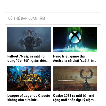
CÓ THỂ BẠN QUAN TÂM
Fallout 76 sắp ra mắt nội
Hàng triệu game thủ
dung “đen tối”, giám đốc
Australia sẽ phải "xuất trình
sáng tạo hé lộ
CCCD" nếu muốn chơi một
số tựa game trên Xbox?
League of Legends Classic
Quake 2021 ra mắt bản mở
không còn sức hút:
rộng mới nhân dịp kỷ niệm
Streamer bỏ game, người
30 năm, mang tên Dawn of