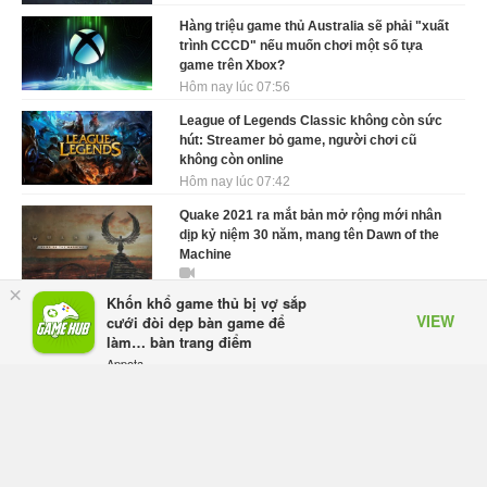
Hàng triệu game thủ Australia sẽ phải "xuất
trình CCCD" nếu muốn chơi một số tựa
game trên Xbox?
Hôm nay lúc 07:56
League of Legends Classic không còn sức
hút: Streamer bỏ game, người chơi cũ
không còn online
Hôm nay lúc 07:42
Quake 2021 ra mắt bản mở rộng mới nhân
dịp kỷ niệm 30 năm, mang tên Dawn of the
Machine
×
Thứ bảy lúc 10:21
Khốn khổ game thủ bị vợ sắp
VIEW
cưới đòi dẹp bàn game để
GTA 6 được cho là đã kiếm bộn tiền nhờ ký
làm… bàn trang điểm
hợp đồng độc quyền với Netflix
Appota
Thứ bảy lúc 10:11
FREE - In Google Play
Elden Ring: Tarnished Edition chính thức hé
lộ nghề nghiệp mới siêu "ngầu"
Thứ bảy lúc 09:31