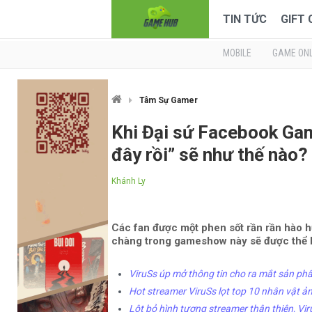
TIN TỨC
GIFT
MOBILE
GAME ONL
Tâm Sự Gamer
Khi Đại sứ Facebook Gami
đây rồi” sẽ như thế nào?
Khánh Ly
Các fan được một phen sốt rần rần hào h
chàng trong gameshow này sẽ được thể h
ViruSs úp mở thông tin cho ra mắt sản ph
Hot streamer ViruSs lọt top 10 nhân vật 
Lột bỏ hình tượng streamer thân thiện, Vi