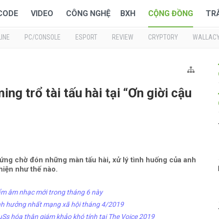
 CODE
VIDEO
CÔNG NGHỆ
BXH
CỘNG ĐỒNG
TR
INE
PC/CONSOLE
ESPORT
REVIEW
CRYPTORY
WALLAC
ng trổ tài tấu hài tại “Ơn giời cậu
ứng chờ đón những màn tấu hài, xử lý tình huống của anh
iện như thế nào.
ẩm âm nhạc mới trong tháng 6 này
ảnh hưởng nhất mạng xã hội tháng 4/2019
ruSs hóa thân giám khảo khó tính tại The Voice 2019