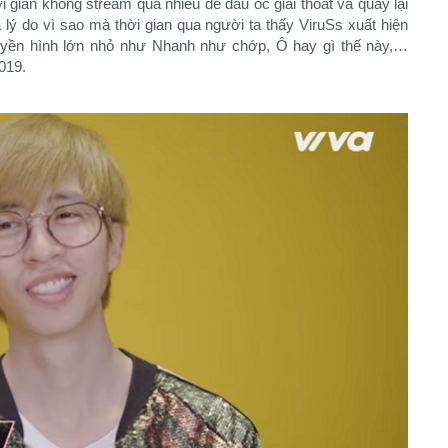
gian không stream quá nhiều để đầu óc giải thoát và quay lại
lý do vì sao mà thời gian qua người ta thấy ViruSs xuất hiện
ruyền hình lớn nhỏ như Nhanh như chớp, Ô hay gì thế này,…
019.