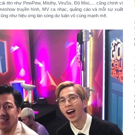
cái tên như PewPew, Misthy, ViruSs, Độ Mixi,… cũng chính vì
meshow truyền hình, MV ca nhạc, quảng cáo và mỗi sự xuất
ũng như hiệu ứng làn sóng dư luận vô cùng mạnh mẽ.