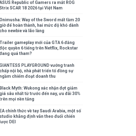
ASUS Republic of Gamers ra mắt ROG
Strix SCAR 18 2026 tại Việt Nam
Onimusha: Way of the Sword mất tầm 20
giờ để hoàn thành, hai mức độ khó dành
cho newbie và lão làng
Trailer gameplay mới của GTA 6 đăng
độc quyền 6 tiếng trên Netflix, Rockstar
đang quá tham?
GIANTESS PLAYGROUND vướng tranh
chấp nội bộ, nhà phát triển tố đồng sự
ngầm chiếm đoạt doanh thu
Black Myth: Wukong xác nhận đợt giảm
giá sâu nhất từ trước đến nay, ưu đãi 30%
trên mọi nền tảng
EA chính thức về tay Saudi Arabia, một số
studio khẳng định vẫn theo đuổi chiến
lược DEI