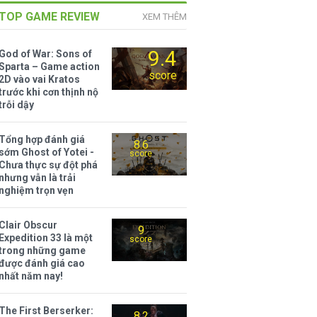
TOP GAME REVIEW
XEM THÊM
9.4
God of War: Sons of
Sparta – Game action
score
2D vào vai Kratos
trước khi cơn thịnh nộ
trỗi dậy
Tổng hợp đánh giá
8.6
sớm Ghost of Yotei -
score
Chưa thực sự đột phá
nhưng vẫn là trải
nghiệm trọn vẹn
Clair Obscur
9
Expedition 33 là một
score
trong những game
được đánh giá cao
nhất năm nay!
The First Berserker:
8.2