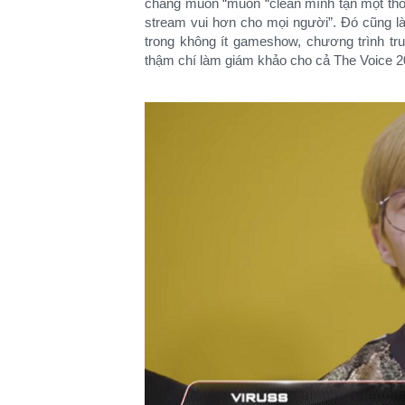
chàng muốn “muốn “clean mình tạn một thời 
stream vui hơn cho mọi người”. Đó cũng là 
trong không ít gameshow, chương trình t
thậm chí làm giám khảo cho cả The Voice 2