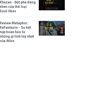
Khazan - Đột phá đáng
score
khen của thể loại
Soul-likes
Review Metaphor:
9.4
ReFantazio - Sự kết
score
hợp hoàn hảo từ
những gì tinh túy nhất
của Atlus