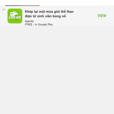
Quake 2021 ra mắt bản mở rộng mới
×
Khép lại một mùa giải thể thao
nhân dịp kỷ niệm 30 năm, mang tên
VIEW
điện tử sinh viên bùng nổ
Dawn of the Machine
Appota
Thứ bảy lúc 10:21
FREE - In Google Play
GTA 6 được cho là đã kiếm bộn tiền
nhờ ký hợp đồng độc quyền với
Netflix
Thứ bảy lúc 10:11
Elden Ring: Tarnished Edition chính
thức hé lộ nghề nghiệp mới siêu
"ngầu"
Thứ bảy lúc 09:31
ASUS Republic of Gamers ra mắt
ROG Strix SCAR 18 2026 tại Việt
Nam
Thứ sáu lúc 10:34