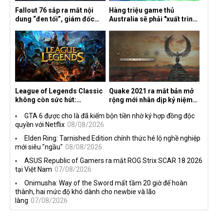
Fallout 76 sắp ra mắt nội
Hàng triệu game thủ
dung “đen tối”, giám đốc
Australia sẽ phải "xuất trình
sáng tạo hé lộ
CCCD" nếu muốn chơi một
số tựa game trên Xbox?
League of Legends Classic
Quake 2021 ra mắt bản mở
không còn sức hút:
rộng mới nhân dịp kỷ niệm
Streamer bỏ game, người
30 năm, mang tên Dawn of
GTA 6 được cho là đã kiếm bộn tiền nhờ ký hợp đồng độc
chơi cũ không còn online
the Machine
quyền với Netflix
08/08/2026
Elden Ring: Tarnished Edition chính thức hé lộ nghề nghiệp
mới siêu "ngầu"
08/08/2026
ASUS Republic of Gamers ra mắt ROG Strix SCAR 18 2026
tại Việt Nam
07/08/2026
Onimusha: Way of the Sword mất tầm 20 giờ để hoàn
thành, hai mức độ khó dành cho newbie và lão
làng
07/08/2026