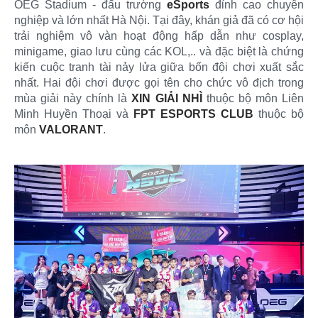
OEG Stadium - đấu trường
eSports
đỉnh cao chuyên
nghiệp và lớn nhất Hà Nội. Tại đây, khán giả đã có cơ hội
trải nghiệm vô vàn hoạt động hấp dẫn như cosplay,
minigame, giao lưu cùng các KOL,.. và đặc biệt là chứng
kiến cuộc tranh tài nảy lửa giữa bốn đội chơi xuất sắc
nhất. Hai đội chơi được gọi tên cho chức vô địch trong
mùa giải này chính là
XIN GIẢI NHÌ
thuộc bộ môn Liên
Minh Huyền Thoại và
FPT ESPORTS CLUB
thuộc bộ
môn
VALORANT
.