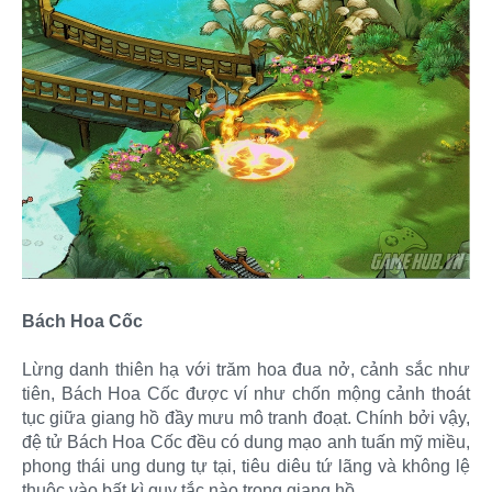
Bách Hoa Cốc
Lừng danh thiên hạ với trăm hoa đua nở, cảnh sắc như
tiên, Bách Hoa Cốc được ví như chốn mộng cảnh thoát
tục giữa giang hồ đầy mưu mô tranh đoạt. Chính bởi vậy,
đệ tử Bách Hoa Cốc đều có dung mạo anh tuấn mỹ miều,
phong thái ung dung tự tại, tiêu diêu tứ lãng và không lệ
thuộc vào bất kì quy tắc nào trong giang hồ.