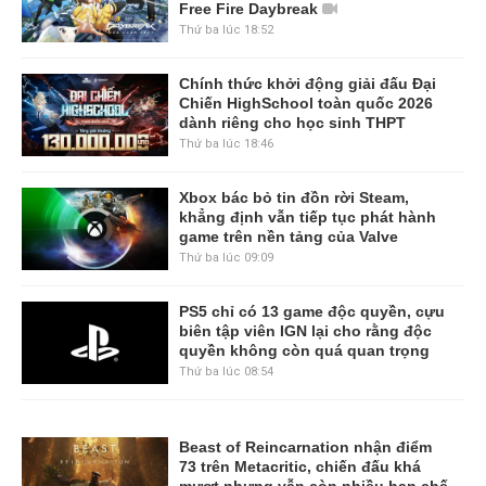
Free Fire Daybreak
Thứ ba lúc 18:52
Chính thức khởi động giải đấu Đại
Chiến HighSchool toàn quốc 2026
dành riêng cho học sinh THPT
Thứ ba lúc 18:46
Xbox bác bỏ tin đồn rời Steam,
khẳng định vẫn tiếp tục phát hành
game trên nền tảng của Valve
Thứ ba lúc 09:09
PS5 chỉ có 13 game độc quyền, cựu
biên tập viên IGN lại cho rằng độc
quyền không còn quá quan trọng
Thứ ba lúc 08:54
Beast of Reincarnation nhận điểm
73 trên Metacritic, chiến đấu khá
mượt nhưng vẫn còn nhiều hạn chế