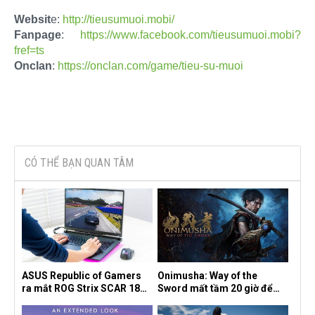
Websit
e:
http://tieusumuoi.mobi/
Fanpage
:
https://www.facebook.com/tieusumuoi.mobi?
fref=ts
Onclan
:
https://onclan.com/game/tieu-su-muoi
CÓ THỂ BẠN QUAN TÂM
ASUS Republic of Gamers
Onimusha: Way of the
ra mắt ROG Strix SCAR 18
Sword mất tầm 20 giờ để
2026 tại Việt Nam
hoàn thành, hai mức độ khó
dành cho newbie và lão làng