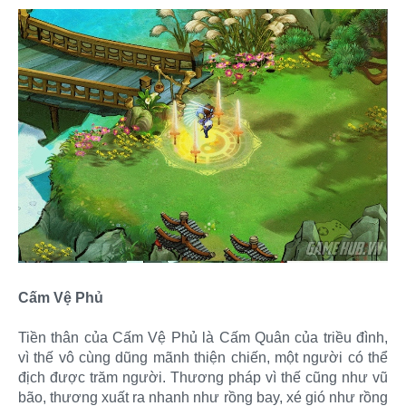
Cấm Vệ Phủ
Tiền thân của Cấm Vệ Phủ là Cấm Quân của triều đình,
vì thế vô cùng dũng mãnh thiện chiến, một người có thể
địch được trăm người. Thương pháp vì thế cũng như vũ
bão, thương xuất ra nhanh như rồng bay, xé gió như rồng