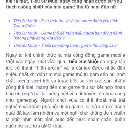
khi ra mắt, Tiểu Sư Muội ngày càng nhận được sự yêu
thích cuồng nhiệt của mọi game thủ từ nam đến nữ.
Tiểu Sư Muội – 5 sự thật thú vị về tựa game đáng yêu nhất
Trung Quốc
Tiểu Sư Muội – Game thủ đã thấu hiểu người bạn đồng hành
“không phải dạng vừa đâu”?
Tiểu Sư Muội – Thiếu bạn đồng hành, game thủ sống sao?
Ngay từ khi chính thức ra mắt cộng đồng game mobile
Việt vào ngày 18/3 vừa qua,
Tiểu Sư Muội
đã ngay lập
tức trở thành “hiện tượng” và là cái tên được nhắc đến
nhiều nhất khi đốn tim mọi game thủ từ nam đến nữ nhờ
chất lượng vượt trội và khác biệt so với các sản phẩm
cùng thể loại, mang đến cho game thủ sự kết hợp hoàn
hảo những “chất lạ” riêng biệt về cốt truyện, đồ họa cũng
như gameplay. Người chơi vừa có thể thoải mái trải
nghiệm và khám phá nội dung game, lại vừa được đánh
quái đã tay, làm nhiệm vụ mệt nghỉ chứ không đơn thuần
là ngồi nhìn màn hình auto đến mức nhàm chán, buồn
ngủ như các tựa gMO khác.