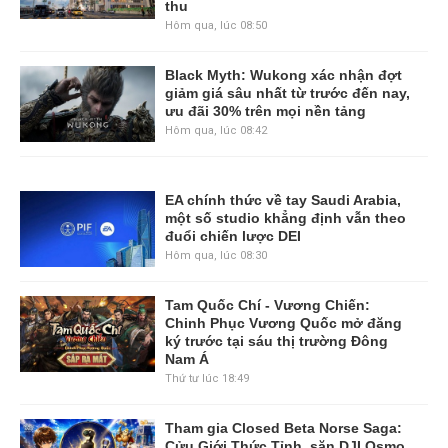
thu
Hôm qua, lúc 08:50
Black Myth: Wukong xác nhận đợt
giảm giá sâu nhất từ trước đến nay,
ưu đãi 30% trên mọi nền tảng
Hôm qua, lúc 08:42
EA chính thức về tay Saudi Arabia,
một số studio khẳng định vẫn theo
đuổi chiến lược DEI
Hôm qua, lúc 08:30
Tam Quốc Chí - Vương Chiến:
Chinh Phục Vương Quốc mở đăng
ký trước tại sáu thị trường Đông
Nam Á
Thứ tư lúc 18:49
Tham gia Closed Beta Norse Saga:
Cửu Giới Thức Tỉnh, săn DJI Osmo