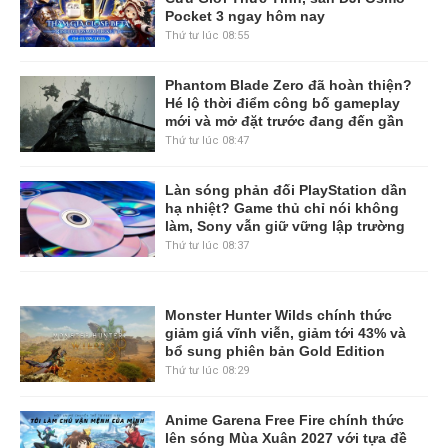
Pocket 3 ngay hôm nay
Thứ tư lúc 08:55
Phantom Blade Zero đã hoàn thiện?
Hé lộ thời điểm công bố gameplay
mới và mở đặt trước đang đến gần
Thứ tư lúc 08:47
Làn sóng phản đối PlayStation dần
hạ nhiệt? Game thủ chỉ nói không
làm, Sony vẫn giữ vững lập trường
Thứ tư lúc 08:37
Monster Hunter Wilds chính thức
giảm giá vĩnh viễn, giảm tới 43% và
bổ sung phiên bản Gold Edition
Thứ tư lúc 08:29
Anime Garena Free Fire chính thức
lên sóng Mùa Xuân 2027 với tựa đề