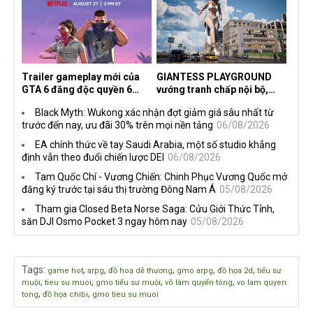
Trailer gameplay mới của
GIANTESS PLAYGROUND
GTA 6 đăng độc quyền 6
vướng tranh chấp nội bộ,
tiếng trên Netflix, Rockstar
nhà phát triển tố đồng sự
Black Myth: Wukong xác nhận đợt giảm giá sâu nhất từ
đang quá tham?
ngầm chiếm đoạt doanh thu
trước đến nay, ưu đãi 30% trên mọi nền tảng
06/08/2026
EA chính thức về tay Saudi Arabia, một số studio khẳng
định vẫn theo đuổi chiến lược DEI
06/08/2026
Tam Quốc Chí - Vương Chiến: Chinh Phục Vương Quốc mở
đăng ký trước tại sáu thị trường Đông Nam Á
05/08/2026
Tham gia Closed Beta Norse Saga: Cửu Giới Thức Tỉnh,
săn DJI Osmo Pocket 3 ngay hôm nay
05/08/2026
Tags
:
,
,
,
,
,
game hot
arpg
đồ hoạ dễ thương
gmo arpg
đồ họa 2d
tiểu sư
,
,
,
,
muội
tieu su muoi
gmo tiểu sư muội
võ lâm quyển tông
vo lam quyen
,
,
tong
đồ họa chibi
gmo tieu su muoi