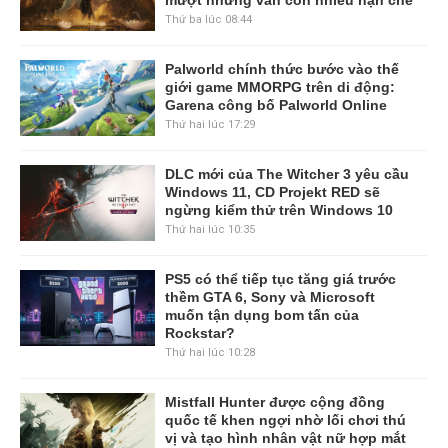
Thứ ba lúc 08:44
Palworld chính thức bước vào thế
giới game MMORPG trên di động:
Garena công bố Palworld Online
Thứ hai lúc 17:29
DLC mới của The Witcher 3 yêu cầu
Windows 11, CD Projekt RED sẽ
ngừng kiểm thử trên Windows 10
Thứ hai lúc 10:35
PS5 có thể tiếp tục tăng giá trước
thềm GTA 6, Sony và Microsoft
muốn tận dụng bom tấn của
Rockstar?
Thứ hai lúc 10:28
Mistfall Hunter được cộng đồng
quốc tế khen ngợi nhờ lối chơi thú
vị và tạo hình nhân vật nữ hợp mắt