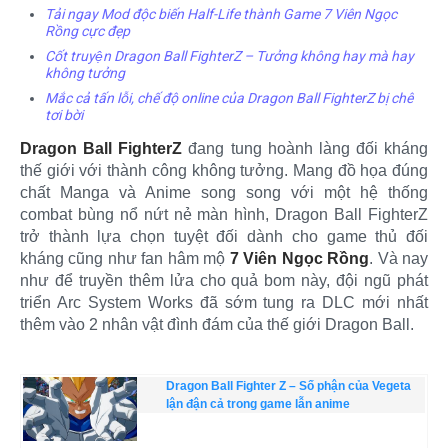
Tải ngay Mod độc biến Half-Life thành Game 7 Viên Ngọc
Rồng cực đẹp
Cốt truyện Dragon Ball FighterZ – Tưởng không hay mà hay
không tưởng
Mắc cả tấn lỗi, chế độ online của Dragon Ball FighterZ bị chê
tơi bời
Dragon Ball FighterZ
đang tung hoành làng đối kháng
thế giới với thành công không tưởng. Mang đồ họa đúng
chất Manga và Anime song song với một hệ thống
combat bùng nổ nứt nẻ màn hình, Dragon Ball FighterZ
trở thành lựa chọn tuyệt đối dành cho game thủ đối
kháng cũng như fan hâm mộ
7 Viên Ngọc Rồng
. Và nay
như để truyền thêm lửa cho quả bom này, đội ngũ phát
triển Arc System Works đã sớm tung ra DLC mới nhất
thêm vào 2 nhân vật đình đám của thế giới Dragon Ball.
Dragon Ball Fighter Z – Số phận của Vegeta
lận đận cả trong game lẫn anime