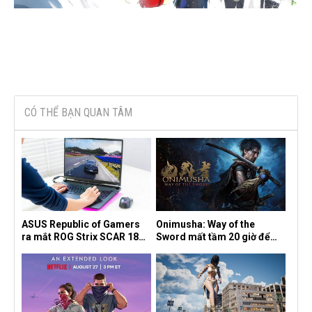
CÓ THỂ BẠN QUAN TÂM
ASUS Republic of Gamers
Onimusha: Way of the
ra mắt ROG Strix SCAR 18
Sword mất tầm 20 giờ để
2026 tại Việt Nam
hoàn thành, hai mức độ khó
dành cho newbie và lão làng