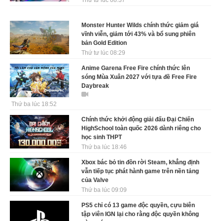
Thứ tư lúc 08:37
Monster Hunter Wilds chính thức giảm giá
vĩnh viễn, giảm tới 43% và bổ sung phiên
bản Gold Edition
Thứ tư lúc 08:29
Anime Garena Free Fire chính thức lên
sóng Mùa Xuân 2027 với tựa đề Free Fire
Daybreak
Thứ ba lúc 18:52
Chính thức khởi động giải đấu Đại Chiến
HighSchool toàn quốc 2026 dành riêng cho
học sinh THPT
Thứ ba lúc 18:46
Xbox bác bỏ tin đồn rời Steam, khẳng định
vẫn tiếp tục phát hành game trên nền tảng
của Valve
Thứ ba lúc 09:09
PS5 chỉ có 13 game độc quyền, cựu biên
tập viên IGN lại cho rằng độc quyền không