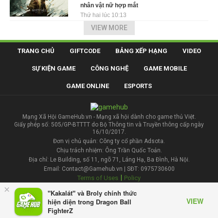
nhân vật nữ hợp mắt
Thứ hai lúc 10:13
VIEW MORE
TRANG CHỦ
GIFTCODE
BẢNG XẾP HẠNG
VIDEO
SỰ KIỆN GAME
CÔNG NGHỆ
GAME MOBILE
GAME ONLINE
ESPORTS
Mạng Xã Hội GameHub.vn - Mạng xã hội dành cho game thủ Việt.
Giấy phép số: 505/GP-BTTTT do Bộ Thông tin và Truyền thông cấp ngày
16/10/2017.
Đơn vị chủ quản: Công ty cổ phần Adsota.
Chịu trách nhiệm: Ông Trần Quốc Toản.
Địa chỉ: Le Building, số 11, ngõ 71, Láng Hạ, Ba Đình, Hà Nội.
Email: Contact@Gamehub.vn | SĐT: 0975730600
|
Terms of Uses
Policy
×
"Kakalát" và Broly chính thức
Liên hệ đăng bài
VIEW
hiện diện trong Dragon Ball
FighterZ