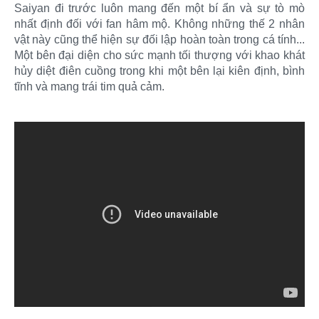
Saiyan đi trước luôn mang đến một bí ẩn và sự tò mò
nhất định đối với fan hâm mộ. Không những thế 2 nhân
vật này cũng thể hiện sự đối lập hoàn toàn trong cá tính...
Một bên đại diện cho sức mạnh tối thượng với khao khát
hủy diệt điên cuồng trong khi một bên lại kiên định, bình
tĩnh và mang trái tim quả cảm.