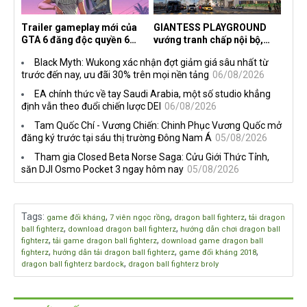
Trailer gameplay mới của
GIANTESS PLAYGROUND
GTA 6 đăng độc quyền 6
vướng tranh chấp nội bộ,
tiếng trên Netflix, Rockstar
nhà phát triển tố đồng sự
Black Myth: Wukong xác nhận đợt giảm giá sâu nhất từ
đang quá tham?
ngầm chiếm đoạt doanh thu
trước đến nay, ưu đãi 30% trên mọi nền tảng
06/08/2026
EA chính thức về tay Saudi Arabia, một số studio khẳng
định vẫn theo đuổi chiến lược DEI
06/08/2026
Tam Quốc Chí - Vương Chiến: Chinh Phục Vương Quốc mở
đăng ký trước tại sáu thị trường Đông Nam Á
05/08/2026
Tham gia Closed Beta Norse Saga: Cửu Giới Thức Tỉnh,
săn DJI Osmo Pocket 3 ngay hôm nay
05/08/2026
Tags
:
,
,
,
game đối kháng
7 viên ngọc rồng
dragon ball fighterz
tải dragon
,
,
ball fighterz
download dragon ball fighterz
hướng dẫn chơi dragon ball
,
,
fighterz
tải game dragon ball fighterz
download game dragon ball
,
,
,
fighterz
hướng dẫn tải dragon ball fighterz
game đối kháng 2018
,
dragon ball fighterz bardock
dragon ball fighterz broly