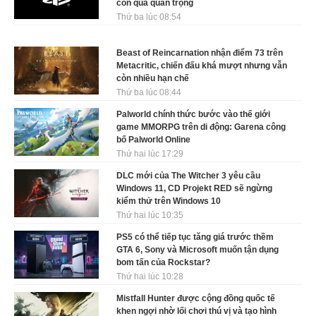
còn quá quan trọng
Thứ ba lúc 08:54
Beast of Reincarnation nhận điểm 73 trên
Metacritic, chiến đấu khá mượt nhưng vẫn
còn nhiều hạn chế
Thứ ba lúc 08:44
Palworld chính thức bước vào thế giới
game MMORPG trên di động: Garena công
bố Palworld Online
Thứ hai lúc 17:29
DLC mới của The Witcher 3 yêu cầu
Windows 11, CD Projekt RED sẽ ngừng
kiểm thử trên Windows 10
Thứ hai lúc 10:35
PS5 có thể tiếp tục tăng giá trước thềm
GTA 6, Sony và Microsoft muốn tận dụng
bom tấn của Rockstar?
Thứ hai lúc 10:28
Mistfall Hunter được cộng đồng quốc tế
khen ngợi nhờ lối chơi thú vị và tạo hình