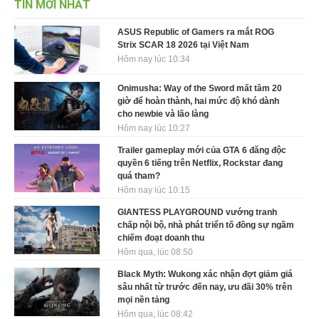
TIN MỚI NHẤT
ASUS Republic of Gamers ra mắt ROG
Strix SCAR 18 2026 tại Việt Nam
Hôm nay lúc 10:34
Onimusha: Way of the Sword mất tầm 20
giờ để hoàn thành, hai mức độ khó dành
cho newbie và lão làng
Hôm nay lúc 10:27
Trailer gameplay mới của GTA 6 đăng độc
quyền 6 tiếng trên Netflix, Rockstar đang
quá tham?
Hôm nay lúc 10:15
GIANTESS PLAYGROUND vướng tranh
chấp nội bộ, nhà phát triển tố đồng sự ngầm
chiếm đoạt doanh thu
Hôm qua, lúc 08:50
Black Myth: Wukong xác nhận đợt giảm giá
sâu nhất từ trước đến nay, ưu đãi 30% trên
mọi nền tảng
Hôm qua, lúc 08:42