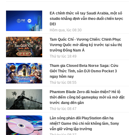
EA chính thức về tay Saudi Arabia, một số
studio khẳng định vẫn theo đuổi chiến lược
DEI
Hôm qua, lúc 08:30
Tam Quốc Chí - Vương Chiến: Chinh Phục
Vương Quốc mở đăng ký trước tại sáu thị
trường Đông Nam Á
Thứ tư lúc 18:49
Tham gia Closed Beta Norse Saga: Cửu
Giới Thức Tỉnh, săn DJI Osmo Pocket 3
ngay hôm nay
Thứ tư lúc 08:55
Phantom Blade Zero đã hoàn thiện? Hé lộ
thời điểm công bố gameplay mới và mở đặt
trước đang đến gần
Thứ tư lúc 08:47
Làn sóng phản đối PlayStation dần hạ
nhiệt? Game thủ chỉ nói không làm, Sony
vẫn giữ vững lập trường