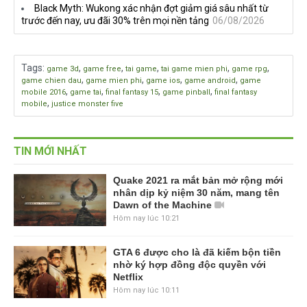
Black Myth: Wukong xác nhận đợt giảm giá sâu nhất từ
trước đến nay, ưu đãi 30% trên mọi nền tảng
06/08/2026
Tags
:
,
,
,
,
,
game 3d
game free
tai game
tai game mien phi
game rpg
,
,
,
,
game chien dau
game mien phi
game ios
game android
game
,
,
,
,
mobile 2016
game tai
final fantasy 15
game pinball
final fantasy
,
mobile
justice monster five
TIN MỚI NHẤT
Quake 2021 ra mắt bản mở rộng mới
nhân dịp kỷ niệm 30 năm, mang tên
Dawn of the Machine
Hôm nay lúc 10:21
GTA 6 được cho là đã kiếm bộn tiền
nhờ ký hợp đồng độc quyền với
Netflix
Hôm nay lúc 10:11