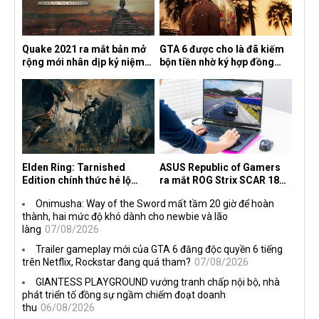
Quake 2021 ra mắt bản mở
GTA 6 được cho là đã kiếm
rộng mới nhân dịp kỷ niệm
bộn tiền nhờ ký hợp đồng
30 năm, mang tên Dawn of
độc quyền với Netflix
the Machine
Elden Ring: Tarnished
ASUS Republic of Gamers
Edition chính thức hé lộ
ra mắt ROG Strix SCAR 18
nghề nghiệp mới siêu "ngầu"
2026 tại Việt Nam
Onimusha: Way of the Sword mất tầm 20 giờ để hoàn
thành, hai mức độ khó dành cho newbie và lão
làng
07/08/2026
Trailer gameplay mới của GTA 6 đăng độc quyền 6 tiếng
trên Netflix, Rockstar đang quá tham?
07/08/2026
GIANTESS PLAYGROUND vướng tranh chấp nội bộ, nhà
phát triển tố đồng sự ngầm chiếm đoạt doanh
thu
06/08/2026