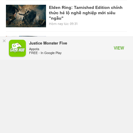
Elden Ring: Tarnished Edition chính
thức hé lộ nghề nghiệp mới siêu
"ngầu"
Hôm nay lúc 09:31
ASUS Republic of Gamers ra mắt
×
Justice Monster Five
ROG Strix SCAR 18 2026 tại Việt
VIEW
Appota
Nam
FREE - In Google Play
Hôm qua, lúc 10:34
Onimusha: Way of the Sword mất
tầm 20 giờ để hoàn thành, hai mức
độ khó dành cho newbie và lão làng
Hôm qua, lúc 10:27
Trailer gameplay mới của GTA 6
đăng độc quyền 6 tiếng trên Netflix,
Rockstar đang quá tham?
Hôm qua, lúc 10:15