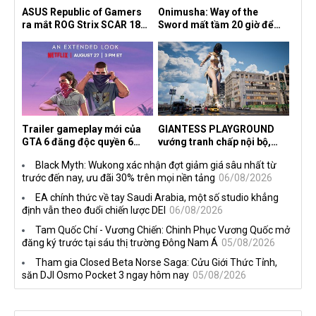
ASUS Republic of Gamers
Onimusha: Way of the
ra mắt ROG Strix SCAR 18
Sword mất tầm 20 giờ để
2026 tại Việt Nam
hoàn thành, hai mức độ khó
dành cho newbie và lão làng
Trailer gameplay mới của
GIANTESS PLAYGROUND
GTA 6 đăng độc quyền 6
vướng tranh chấp nội bộ,
tiếng trên Netflix, Rockstar
nhà phát triển tố đồng sự
Black Myth: Wukong xác nhận đợt giảm giá sâu nhất từ
đang quá tham?
ngầm chiếm đoạt doanh thu
trước đến nay, ưu đãi 30% trên mọi nền tảng
06/08/2026
EA chính thức về tay Saudi Arabia, một số studio khẳng
định vẫn theo đuổi chiến lược DEI
06/08/2026
Tam Quốc Chí - Vương Chiến: Chinh Phục Vương Quốc mở
đăng ký trước tại sáu thị trường Đông Nam Á
05/08/2026
Tham gia Closed Beta Norse Saga: Cửu Giới Thức Tỉnh,
săn DJI Osmo Pocket 3 ngay hôm nay
05/08/2026