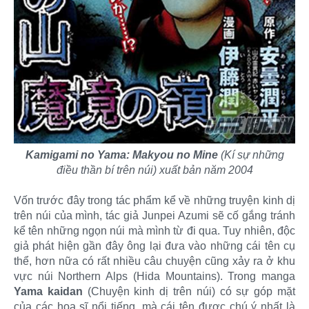
Kamigami no Yama: Makyou no Mine
(Kí sự những
điều thần bí trên núi) xuất bản năm 2004
Vốn trước đây trong tác phẩm kể về những truyện kinh dị
trên núi của mình, tác giả Junpei Azumi sẽ cố gắng tránh
kể tên những ngọn núi mà mình từ đi qua. Tuy nhiên, độc
giả phát hiện gần đây ông lại đưa vào những cái tên cụ
thể, hơn nữa có rất nhiều câu chuyện cũng xảy ra ở khu
vực núi Northern Alps (Hida Mountains). Trong manga
Yama kaidan
(Chuyện kinh dị trên núi) có sự góp mặt
của các họa sĩ nổi tiếng, mà cái tên được chú ý nhất là