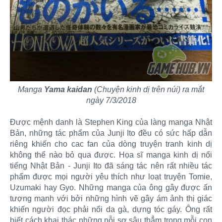
Manga
Yama kaidan
(Chuyện kinh dị trên núi) ra mắt
ngày 7/3/2018
Được mệnh danh là Stephen King của làng manga Nhật
Bản, những tác phẩm của Junji Ito đều có sức hấp dẫn
riêng khiến cho cac fan của dòng truyện tranh kinh dị
không thể nào bỏ qua được. Họa sĩ manga kinh dị nổi
tiếng Nhật Bản - Junji Ito đã sáng tác nên rất nhiều tác
phẩm được mọi người yêu thích như loạt truyện Tomie,
Uzumaki hay Gyo. Những manga của ông gây được ấn
tượng mạnh với bởi những hình vẽ gây ám ảnh thị giác
khiến người đọc phải nổi da gà, dựng tóc gáy. Ông rất
biết cách khai thác những nỗi sợ sâu thẳm trong mỗi con