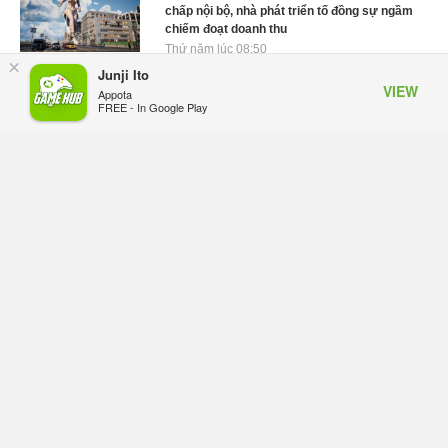
chấp nội bộ, nhà phát triển tố đồng sự ngầm
chiếm đoạt doanh thu
Thứ năm lúc 08:50
×
Junji Ito
Black Myth: Wukong xác nhận đợt giảm giá
VIEW
Appota
sâu nhất từ trước đến nay, ưu đãi 30% trên
FREE - In Google Play
mọi nền tảng
Thứ năm lúc 08:42
EA chính thức về tay Saudi Arabia, một số
studio khẳng định vẫn theo đuổi chiến lược
DEI
Thứ năm lúc 08:30
Tam Quốc Chí - Vương Chiến: Chinh Phục
Vương Quốc mở đăng ký trước tại sáu thị
trường Đông Nam Á
Thứ tư lúc 18:49
Tham gia Closed Beta Norse Saga: Cửu
Giới Thức Tỉnh, săn DJI Osmo Pocket 3
ngay hôm nay
Thứ tư lúc 08:55