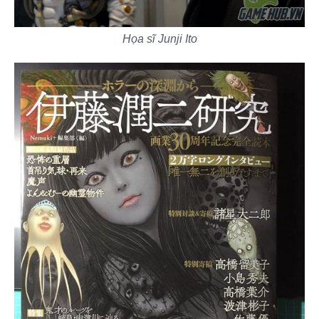
Họa sĩ Junji Ito