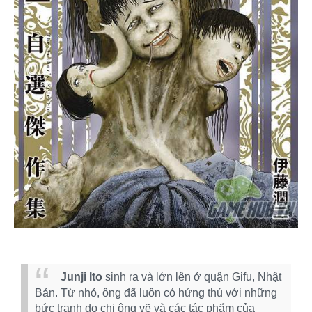
Junji Ito
sinh ra và lớn lên ở quận Gifu, Nhật
Bản. Từ nhỏ, ông đã luôn có hứng thú với những
bức tranh do chị ông vẽ và các tác phẩm của