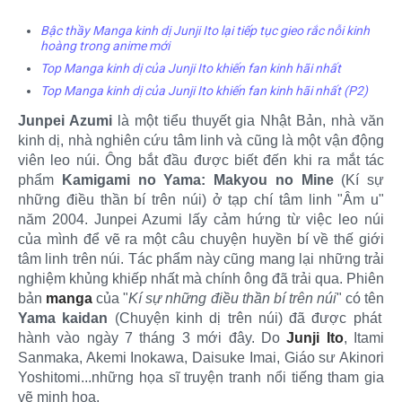
Bậc thầy Manga kinh dị Junji Ito lại tiếp tục gieo rắc nỗi kinh
hoàng trong anime mới
Top Manga kinh dị của Junji Ito khiến fan kinh hãi nhất
Top Manga kinh dị của Junji Ito khiến fan kinh hãi nhất (P2)
Junpei Azumi
là một tiểu thuyết gia Nhật Bản, nhà văn
kinh dị, nhà nghiên cứu tâm linh và cũng là một vận động
viên leo núi. Ông bắt đầu được biết đến khi ra mắt tác
phẩm
Kamigami no Yama: Makyou no Mine
(Kí sự
những điều thần bí trên núi) ở tạp chí tâm linh "Âm u"
năm 2004. Junpei Azumi lấy cảm hứng từ việc leo núi
của mình để vẽ ra một câu chuyện huyền bí về thế giới
tâm linh trên núi. Tác phẩm này cũng mang lại những trải
nghiệm khủng khiếp nhất mà chính ông đã trải qua. Phiên
bản
manga
của "
Kí sự những điều thần bí trên núi
" có tên
Yama kaidan
(Chuyện kinh dị trên núi) đã được phát
hành vào ngày 7 tháng 3 mới đây. Do
Junji Ito
, Itami
Sanmaka, Akemi Inokawa, Daisuke Imai, Giáo sư Akinori
Yoshitomi...những họa sĩ truyện tranh nổi tiếng tham gia
vẽ minh họa.