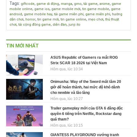
Tags
:
,
,
,
,
,
,
giftcode
game di động
manga
gmo
tải game
anime
game
,
,
,
,
mobile online
game ios
game mobile mới
tin game mobile
game
,
,
,
,
android
game mobile hay
tải game miễn phí
game miễn phí
hướng
,
,
,
,
,
dẫn chơi
horror
tin game mới
tin game online
mẹo chơi
thủ thuật
,
,
,
chơi
tải cộng đồng game
diễn đàn
junji ito
TIN MỚI NHẤT
ASUS Republic of Gamers ra mắt ROG
Strix SCAR 18 2026 tại Việt Nam
Hôm qua, lúc 10:34
Onimusha: Way of the Sword mất tầm 20
giờ để hoàn thành, hai mức độ khó dành
cho newbie và lão làng
Hôm qua, lúc 10:27
Trailer gameplay mới của GTA 6 đăng độc
quyền 6 tiếng trên Netflix, Rockstar đang
quá tham?
Hôm qua, lúc 10:15
GIANTESS PLAYGROUND vướng tranh