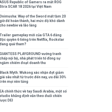
ASUS Republic of Gamers ra mắt ROG
Strix SCAR 18 2026 tại Việt Nam
Onimusha: Way of the Sword mất tầm 20
giờ để hoàn thành, hai mức độ khó dành
cho newbie và lão làng
Trailer gameplay mới của GTA 6 đăng
độc quyền 6 tiếng trên Netflix, Rockstar
đang quá tham?
GIANTESS PLAYGROUND vướng tranh
chấp nội bộ, nhà phát triển tố đồng sự
ngầm chiếm đoạt doanh thu
Black Myth: Wukong xác nhận đợt giảm
giá sâu nhất từ trước đến nay, ưu đãi 30%
trên mọi nền tảng
EA chính thức về tay Saudi Arabia, một số
studio khẳng định vẫn theo đuổi chiến
lược DEI