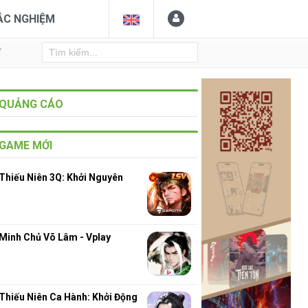
ẮC NGHIỆM
Y
QUẢNG CÁO
GAME MỚI
Thiếu Niên 3Q: Khởi Nguyên
Minh Chủ Võ Lâm - Vplay
Thiếu Niên Ca Hành: Khởi Động