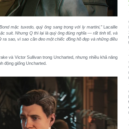
 Bond mặc tuxedo, quý ông sang trọng với ly martini,”
Lacaille
c suit. Nhưng Q thì lại là quý ông đúng nghĩa — rất tinh tế, và
 ra sao, vì sao cần đeo một chiếc đồng hồ đẹp và những điều
ke và Victor Sullivan trong Uncharted, nhưng nhiều khả năng
ành động giống Uncharted.