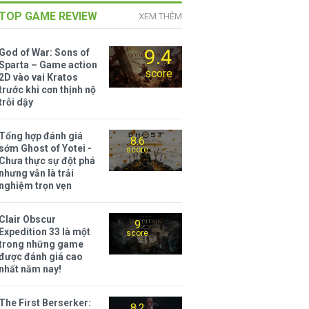
TOP GAME REVIEW
XEM THÊM
9.4
God of War: Sons of
Sparta – Game action
score
2D vào vai Kratos
trước khi cơn thịnh nộ
trỗi dậy
Tổng hợp đánh giá
8.6
sớm Ghost of Yotei -
score
Chưa thực sự đột phá
nhưng vẫn là trải
nghiệm trọn vẹn
Clair Obscur
9
Expedition 33 là một
score
trong những game
được đánh giá cao
nhất năm nay!
The First Berserker:
8.2