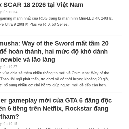
x SCAR 18 2026 tại Việt Nam
 lúc 10:34
 gaming mạnh nhất của ROG trang bị màn hình Mini-LED 4K 240Hz,
ore Ultra 9 290HX Plus và RTX 50 Series.
musha: Way of the Sword mất tầm 20
 để hoàn thành, hai mức độ khó dành
newbie và lão làng
 lúc 10:27
 vừa chia sẻ thêm nhiều thông tin mới về Onimusha: Way of the
Theo đội ngũ phát triển, trò chơi sẽ có thời lượng khoảng 20 giờ,
i bổ sung nhiều cơ chế hỗ trợ giúp người mới dễ tiếp cận hơn.
iler gameplay mới của GTA 6 đăng độc
n 6 tiếng trên Netflix, Rockstar đang
 tham?
 lúc 10:15