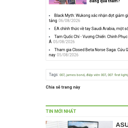
đang quá tham?
Black Myth: Wukong xác nhận đợt giảm gi
tảng
06/08/2026
EA chính thức về tay Saudi Arabia, một số
Tam Quốc Chí - Vương Chiến: Chinh Phục
Á
05/08/2026
Tham gia Closed Beta Norse Saga: Cửu G
nay
05/08/2026
Tags
:
,
,
,
007
james bond
điệp viên 007
007: first light
Chia sẻ trang này
TIN MỚI NHẤT
ASU