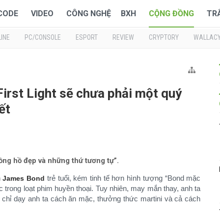
 CODE
VIDEO
CÔNG NGHỆ
BXH
CỘNG ĐỒNG
TR
INE
PC/CONSOLE
ESPORT
REVIEW
CRYPTORY
WALLAC
irst Light sẽ chưa phải một quý
ết
ồng hồ đẹp và những thứ tương tự”.
n
trẻ tuổi, kém tinh tế hơn hình tượng “Bond mặc
James Bond
 trong loạt phim huyền thoại. Tuy nhiên, may mắn thay, anh ta
 chỉ dạy anh ta cách ăn mặc, thưởng thức martini và cả cách