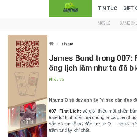
TIN TỨC
GIFT
MOBILE
GAME ONL
Tin tức
James Bond trong 007: F
ông lịch lãm như ta đã bi
Phiêu Vũ
Nhưng Q sẽ dạy anh ấy “vì sao cần đeo đ
sẽ giới thiệu một phiên bả
007: First Light
tuxedo” kinh điển mà chúng ta đã quen thuộc
vẫn có sự hỗ trợ đắc lực từ Q — người sẽ
trầm tư đầy khí chất.