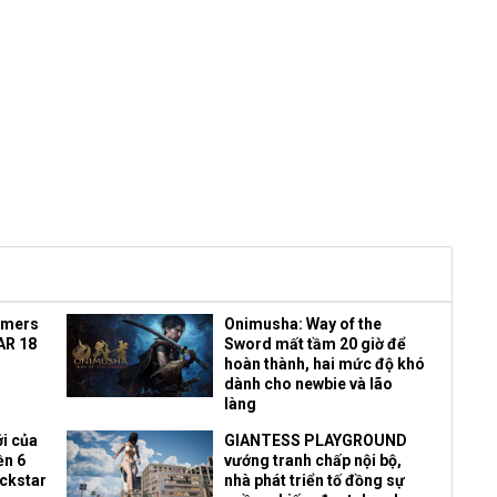
amers
Onimusha: Way of the
AR 18
Sword mất tầm 20 giờ để
hoàn thành, hai mức độ khó
dành cho newbie và lão
làng
i của
GIANTESS PLAYGROUND
ền 6
vướng tranh chấp nội bộ,
ockstar
nhà phát triển tố đồng sự