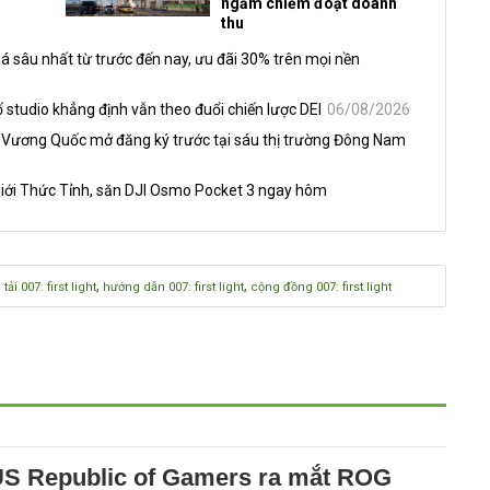
ngầm chiếm đoạt doanh
thu
á sâu nhất từ trước đến nay, ưu đãi 30% trên mọi nền
 studio khẳng định vẫn theo đuổi chiến lược DEI
06/08/2026
 Vương Quốc mở đăng ký trước tại sáu thị trường Đông Nam
iới Thức Tỉnh, săn DJI Osmo Pocket 3 ngay hôm
,
,
,
tải 007: first light
hướng dẫn 007: first light
cộng đồng 007: first light
S Republic of Gamers ra mắt ROG