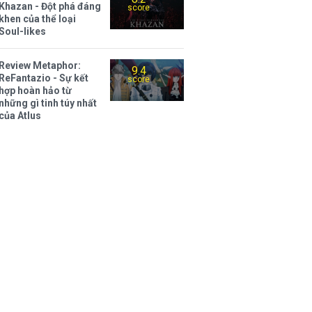
Khazan - Đột phá đáng
score
khen của thể loại
Soul-likes
Review Metaphor:
9.4
ReFantazio - Sự kết
score
hợp hoàn hảo từ
những gì tinh túy nhất
của Atlus