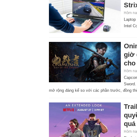
Stri
Hôm nay
Laptop
Intel C
Oni
giờ
cho 
Hôm nay
Capcom
Sword. 
mở rộng đáng kể so với các phần trước, đồng thờ
Tra
quyề
quá
Hôm nay