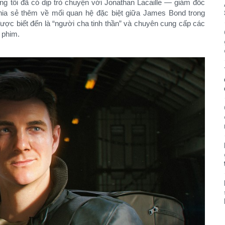
 tôi đã có dịp trò chuyện với Jonathan Lacaille — giám đốc
chia sẻ thêm về mối quan hệ đặc biệt giữa James Bond trong
ợc biết đến là “người cha tinh thần” và chuyên cung cấp các
t phim.