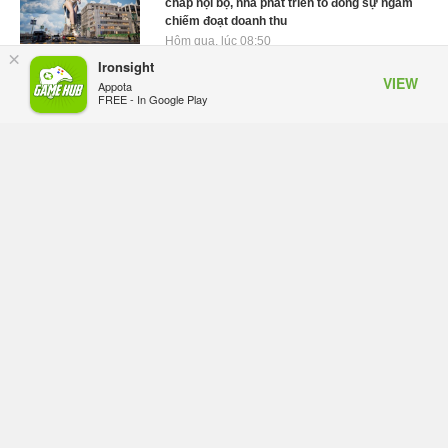
chấp nội bộ, nhà phát triển tố đồng sự ngầm
chiếm đoạt doanh thu
Hôm qua, lúc 08:50
×
Ironsight
Black Myth: Wukong xác nhận đợt giảm giá
VIEW
Appota
sâu nhất từ trước đến nay, ưu đãi 30% trên
FREE - In Google Play
mọi nền tảng
Hôm qua, lúc 08:42
EA chính thức về tay Saudi Arabia, một số
studio khẳng định vẫn theo đuổi chiến lược
DEI
Hôm qua, lúc 08:30
Tam Quốc Chí - Vương Chiến: Chinh Phục
Vương Quốc mở đăng ký trước tại sáu thị
trường Đông Nam Á
Thứ tư lúc 18:49
Tham gia Closed Beta Norse Saga: Cửu
Giới Thức Tỉnh, săn DJI Osmo Pocket 3
ngay hôm nay
Thứ tư lúc 08:55
Phantom Blade Zero đã hoàn thiện? Hé lộ