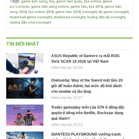
Tags
:
,
,
,
,
game bắn súng
fps
game hàn quốc
fps online
game
,
,
,
,
pc/console
game bắn súng online
game hàn
fps 2018
game bắn
,
,
,
,
,
súng 2018
fps online 2018
game hàn 2018
ironsight
tải game ironsight
,
,
,
download game ironsight
download ironsight
hướng dẫn tải ironsight
hướng dẫn chơi ironsight
TIN MỚI NHẤT
ASUS Republic of Gamers ra mắt ROG
Strix SCAR 18 2026 tại Việt Nam
Hôm nay lúc 10:34
Onimusha: Way of the Sword mất tầm 20
giờ để hoàn thành, hai mức độ khó dành
cho newbie và lão làng
Hôm nay lúc 10:27
Trailer gameplay mới của GTA 6 đăng độc
quyền 6 tiếng trên Netflix, Rockstar đang
quá tham?
Hôm nay lúc 10:15
GIANTESS PLAYGROUND vướng tranh