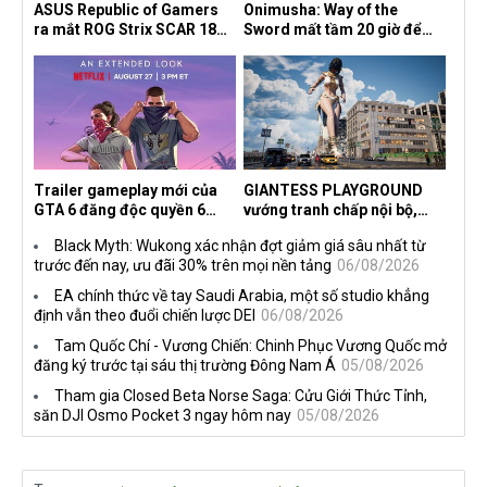
ASUS Republic of Gamers
Onimusha: Way of the
ra mắt ROG Strix SCAR 18
Sword mất tầm 20 giờ để
2026 tại Việt Nam
hoàn thành, hai mức độ khó
dành cho newbie và lão làng
Trailer gameplay mới của
GIANTESS PLAYGROUND
GTA 6 đăng độc quyền 6
vướng tranh chấp nội bộ,
tiếng trên Netflix, Rockstar
nhà phát triển tố đồng sự
Black Myth: Wukong xác nhận đợt giảm giá sâu nhất từ
đang quá tham?
ngầm chiếm đoạt doanh thu
trước đến nay, ưu đãi 30% trên mọi nền tảng
06/08/2026
EA chính thức về tay Saudi Arabia, một số studio khẳng
định vẫn theo đuổi chiến lược DEI
06/08/2026
Tam Quốc Chí - Vương Chiến: Chinh Phục Vương Quốc mở
đăng ký trước tại sáu thị trường Đông Nam Á
05/08/2026
Tham gia Closed Beta Norse Saga: Cửu Giới Thức Tỉnh,
săn DJI Osmo Pocket 3 ngay hôm nay
05/08/2026