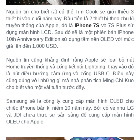
Nguồn tin cho biết rất có thể Tim Cook sẽ giới thiệu 3
thiết bị vào cuối năm nay. Đầu tiên là 2 thiết bị theo chu kì
truyền thống của Apple, đó là
iPhone 7S
và 7S Plus sử
dụng màn hình LCD. Sau đó sẽ là một phiên bản iPhone
10th Anniversary Edition sử dụng tấm nền OLED với mức
giá lên đến 1.000 USD.
Nguồn tin cũng khẳng định rằng Apple sẽ loại bỏ nút
Home truyền thống và cổng kết nối Lightning, thay vào đó
là nút điều hướng cảm ứng và cổng USB-C. Điều này
cũng đúng với những gì mà nhà phân tích Ming-Chi Kuo
cho biết vào một vài tuần trước đây.
Samsung sẽ là công ty cung cấp màn hình OLED cho
chiếc iPhone bản kỉ niệm 10 năm này. Bởi có vẻ như LG
và JDI chưa thực sự sẵn sàng để cung cấp màn hình
OLED cho Apple.