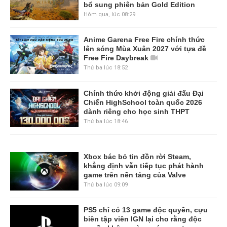
bổ sung phiên bản Gold Edition
Hôm qua, lúc 08:29
Anime Garena Free Fire chính thức
lên sóng Mùa Xuân 2027 với tựa đề
Free Fire Daybreak
Thứ ba lúc 18:52
Chính thức khởi động giải đấu Đại
Chiến HighSchool toàn quốc 2026
dành riêng cho học sinh THPT
Thứ ba lúc 18:46
Xbox bác bỏ tin đồn rời Steam,
khẳng định vẫn tiếp tục phát hành
game trên nền tảng của Valve
Thứ ba lúc 09:09
PS5 chỉ có 13 game độc quyền, cựu
biên tập viên IGN lại cho rằng độc