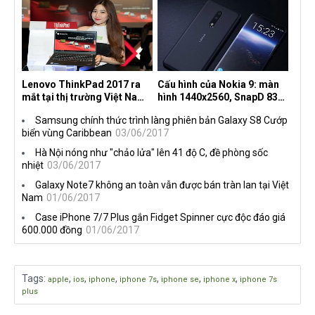
Lenovo ThinkPad 2017 ra
Cấu hình của Nokia 9: màn
mắt tại thị trường Việt Nam,
hình 1440x2560, SnapD 835,
giá từ 27 triệu đồng
camera kép 13MP, 4G RAM
Samsung chính thức trình làng phiên bản Galaxy S8 Cướp
biển vùng Caribbean
03/06/2017
Hà Nội nóng như "chảo lửa" lên 41 độ C, đề phòng sốc
nhiệt
03/06/2017
Galaxy Note7 không an toàn vẫn được bán tràn lan tại Việt
Nam
01/06/2017
Case iPhone 7/7 Plus gắn Fidget Spinner cực độc đáo giá
600.000 đồng
01/06/2017
Tags
:
,
,
,
,
,
,
apple
ios
iphone
iphone 7s
iphone se
iphone x
iphone 7s
plus