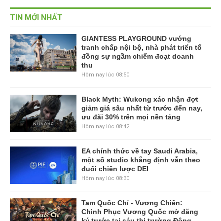
TIN MỚI NHẤT
GIANTESS PLAYGROUND vướng
tranh chấp nội bộ, nhà phát triển tố
đồng sự ngầm chiếm đoạt doanh
thu
Hôm nay lúc 08:50
Black Myth: Wukong xác nhận đợt
giảm giá sâu nhất từ trước đến nay,
ưu đãi 30% trên mọi nền tảng
Hôm nay lúc 08:42
EA chính thức về tay Saudi Arabia,
một số studio khẳng định vẫn theo
đuổi chiến lược DEI
Hôm nay lúc 08:30
Tam Quốc Chí - Vương Chiến:
Chinh Phục Vương Quốc mở đăng
ký trước tại sáu thị trường Đông