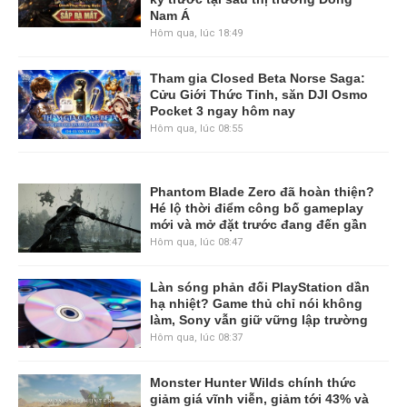
Nam Á
Hôm qua, lúc 18:49
Tham gia Closed Beta Norse Saga:
Cửu Giới Thức Tỉnh, săn DJI Osmo
Pocket 3 ngay hôm nay
Hôm qua, lúc 08:55
Phantom Blade Zero đã hoàn thiện?
Hé lộ thời điểm công bố gameplay
mới và mở đặt trước đang đến gần
Hôm qua, lúc 08:47
Làn sóng phản đối PlayStation dần
hạ nhiệt? Game thủ chỉ nói không
làm, Sony vẫn giữ vững lập trường
Hôm qua, lúc 08:37
Monster Hunter Wilds chính thức
giảm giá vĩnh viễn, giảm tới 43% và