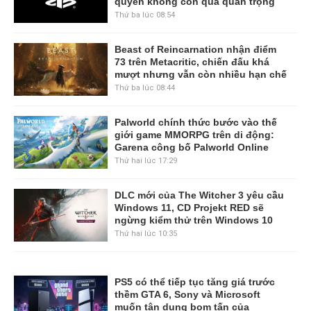
quyền không còn quá quan trọng
Thứ ba lúc 08:54
Beast of Reincarnation nhận điểm
73 trên Metacritic, chiến đấu khá
mượt nhưng vẫn còn nhiều hạn chế
Thứ ba lúc 08:44
Palworld chính thức bước vào thế
giới game MMORPG trên di động:
Garena công bố Palworld Online
Thứ hai lúc 17:29
DLC mới của The Witcher 3 yêu cầu
Windows 11, CD Projekt RED sẽ
ngừng kiểm thử trên Windows 10
Thứ hai lúc 10:35
PS5 có thể tiếp tục tăng giá trước
thềm GTA 6, Sony và Microsoft
muốn tận dụng bom tấn của