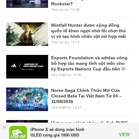
Rockstar?
Thứ hai lúc 10:28
Mistfall Hunter được cộng đồng
quốc tế khen ngợi nhờ lối chơi thú
vị và tạo hình nhân vật nữ hợp mắt
Thứ hai lúc 10:13
Esports Foundation và adidas công
bố hợp tác mang tính cột mốc cho
kỳ Esports Nations Cup đầu tiên
Chủ nhật lúc 12:46
Norse Saga Chính Thức Mở Cửa
Closed Beta Tại Việt Nam Từ 04 –
11/08/2026
Chủ nhật lúc 12:37
Virtus.pro giành chức vô địch PUBG
×
tại Esports World Cup 2026 sau ba
iPhone X sẽ dùng màn hình
VIEW
ngày thống trị Vòng Chung kết
OLED cong giá 1000 USD