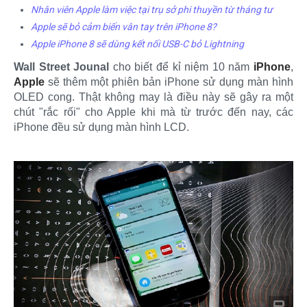
Nhân viên Apple làm việc tại trụ sở phi thuyền từ tháng tư
Apple sẽ bỏ cảm biến vân tay trên iPhone 8?
Apple iPhone 8 sẽ dùng kết nối USB-C bỏ Lightning
Wall Street Jounal
cho biết để kỉ niệm 10 năm
iPhone
,
Apple
sẽ thêm một phiên bản iPhone sử dụng màn hình
OLED cong. Thật không may là điều này sẽ gây ra một
chút "rắc rối" cho Apple khi mà từ trước đến nay, các
iPhone đều sử dụng màn hình LCD.