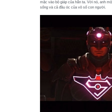
mặc vào bộ giáp của hắn ta. Với nó, anh mộ
sống và cả đầu óc của vô số con người.