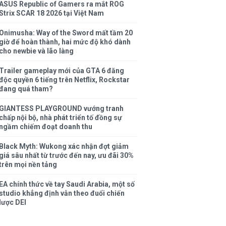
ASUS Republic of Gamers ra mắt ROG
Strix SCAR 18 2026 tại Việt Nam
Onimusha: Way of the Sword mất tầm 20
giờ để hoàn thành, hai mức độ khó dành
cho newbie và lão làng
Trailer gameplay mới của GTA 6 đăng
độc quyền 6 tiếng trên Netflix, Rockstar
đang quá tham?
GIANTESS PLAYGROUND vướng tranh
chấp nội bộ, nhà phát triển tố đồng sự
ngầm chiếm đoạt doanh thu
Black Myth: Wukong xác nhận đợt giảm
giá sâu nhất từ trước đến nay, ưu đãi 30%
trên mọi nền tảng
EA chính thức về tay Saudi Arabia, một số
studio khẳng định vẫn theo đuổi chiến
lược DEI