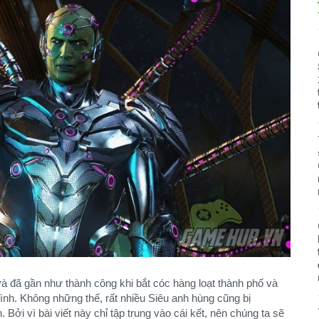
và đã gần như thành công khi bắt cóc hàng loạt thành phố và
ình. Không những thế, rất nhiều Siêu anh hùng cũng bị
. Bởi vì bài viết này chỉ tập trung vào cái kết, nên chúng ta sẽ