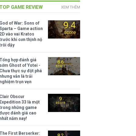
TOP GAME REVIEW
XEM THÊM
9.4
God of War: Sons of
Sparta – Game action
score
2D vào vai Kratos
trước khi cơn thịnh nộ
trỗi dậy
Tổng hợp đánh giá
8.6
sớm Ghost of Yotei -
score
Chưa thực sự đột phá
nhưng vẫn là trải
nghiệm trọn vẹn
Clair Obscur
9
Expedition 33 là một
score
trong những game
được đánh giá cao
nhất năm nay!
The First Berserker:
8.2