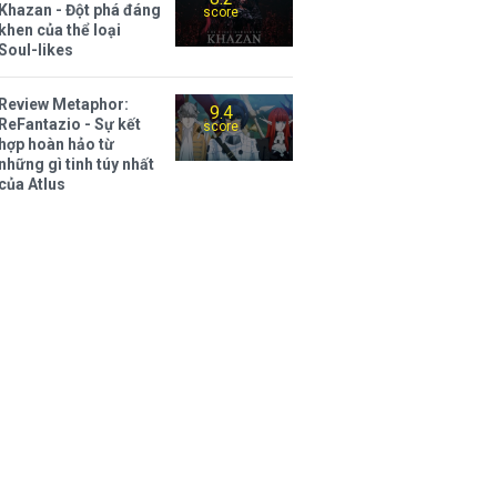
Khazan - Đột phá đáng
score
khen của thể loại
Soul-likes
Review Metaphor:
9.4
ReFantazio - Sự kết
score
hợp hoàn hảo từ
những gì tinh túy nhất
của Atlus