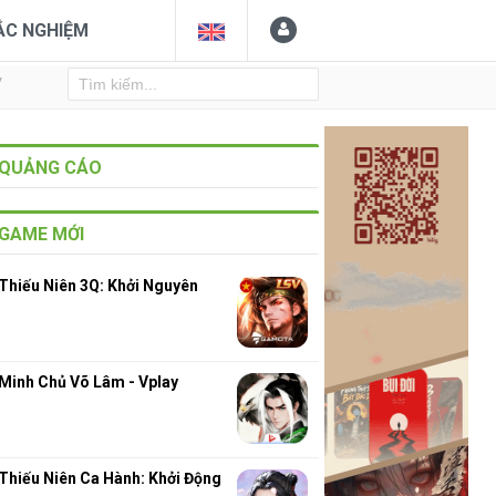
ẮC NGHIỆM
Y
QUẢNG CÁO
GAME MỚI
Thiếu Niên 3Q: Khởi Nguyên
Minh Chủ Võ Lâm - Vplay
Thiếu Niên Ca Hành: Khởi Động