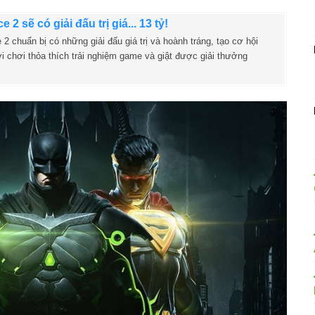
ce 2 sẽ có giải đấu trị giá... 13 tỷ!
e 2 chuẩn bị có những giải đấu giá trị và hoành tráng, tạo cơ hội
i chơi thỏa thích trải nghiệm game và giật được giải thưởng