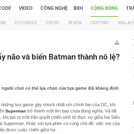
 CODE
VIDEO
CÔNG NGHỆ
BXH
CỘNG ĐỒNG
TR
INE
PC/CONSOLE
ESPORT
REVIEW
CRYPTORY
WALLAC
ẩy não và biến Batman thành nô lệ?
à người chơi có thể lựa chọn của tựa game đối kháng đình
g những tựa game gây shock nhất với chính fan của DC, khi
iến
trở thành một tên bạo chúa đúng nghĩa. Và tất
Superman
 khi tạo ra một trận quyết chiến sinh tử thực sự giữa hai Siêu
à Superman. Khác với tựa phim có cùng chủ đề, việc mẹ của
găn được cuộc chiến giữa họ.