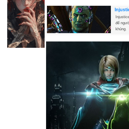
Injusti
Injustic
để ngườ
khủng.