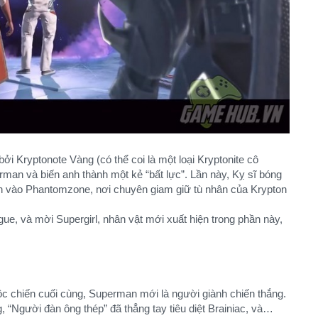
i Kryptonote Vàng (có thể coi là một loại Kryptonite cô
an và biến anh thành một kẻ “bất lực”. Lần này, Kỵ sĩ bóng
n vào Phantomzone, nơi chuyên giam giữ tù nhân của Krypton
gue, và mời Supergirl, nhân vật mới xuất hiện trong phần này,
ộc chiến cuối cùng, Superman mới là người giành chiến thắng.
 “Người đàn ông thép” đã thẳng tay tiêu diệt Brainiac, và…