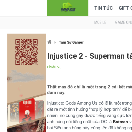
TIN TỨC
GIFT
MOBILE
GAME ONL
Tâm Sự Gamer
Injustice 2 - Superman t
Phiêu Vũ
Thật may đó chỉ là một trong 2 cái kết m
đám này.
Injustice: Gods Among Us có lẽ là một tron
đặt ra một tình huống “hợp lý hợp tình” để b
nhiên, nó cũng gây được tiếng vang cực lớn,
anh hùng nổi tiếng nhất của DC là
v
Batman
hai Siêu anh hùng này cùng tên đã không n