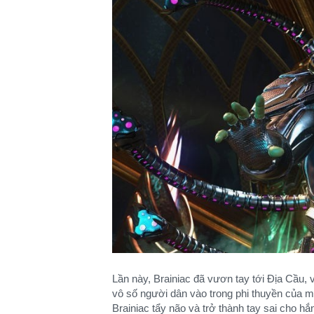
Lần này, Brainiac đã vươn tay tới Địa Cầu, 
vô số người dân vào trong phi thuyền của m
Brainiac tẩy não và trở thành tay sai cho hắn