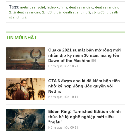
Tags
:
,
,
,
metal gear solid
hideo kojima
death stranding
death stranding
,
,
,
2
tải death stranding 2
hướng dẫn death stranding 2
cộng đồng death
stranding 2
TIN MỚI NHẤT
Quake 2021 ra mắt bản mở rộng mới
nhân dịp kỷ niệm 30 năm, mang tên
Dawn of the Machine
Hôm qua, lúc 10:21
GTA 6 được cho là đã kiếm bộn tiền
nhờ ký hợp đồng độc quyền với
Netflix
Hôm qua, lúc 10:11
Elden Ring: Tarnished Edition chính
thức hé lộ nghề nghiệp mới siêu
"ngầu"
Hôm qua, lúc 09:31