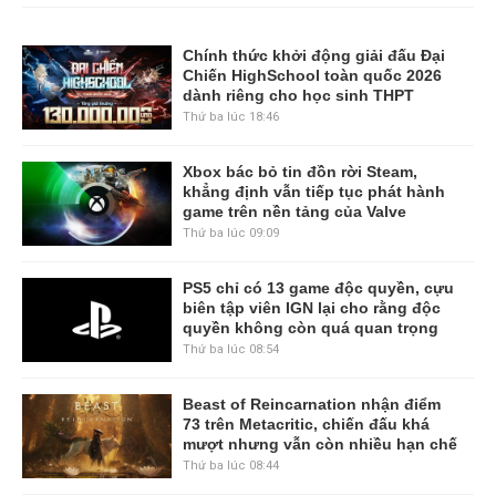
Chính thức khởi động giải đấu Đại
Chiến HighSchool toàn quốc 2026
dành riêng cho học sinh THPT
Thứ ba lúc 18:46
Xbox bác bỏ tin đồn rời Steam,
khẳng định vẫn tiếp tục phát hành
game trên nền tảng của Valve
Thứ ba lúc 09:09
PS5 chỉ có 13 game độc quyền, cựu
biên tập viên IGN lại cho rằng độc
quyền không còn quá quan trọng
Thứ ba lúc 08:54
Beast of Reincarnation nhận điểm
73 trên Metacritic, chiến đấu khá
mượt nhưng vẫn còn nhiều hạn chế
Thứ ba lúc 08:44