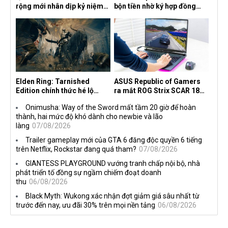
rộng mới nhân dịp kỷ niệm
bộn tiền nhờ ký hợp đồng
30 năm, mang tên Dawn of
độc quyền với Netflix
the Machine
Elden Ring: Tarnished
ASUS Republic of Gamers
Edition chính thức hé lộ
ra mắt ROG Strix SCAR 18
nghề nghiệp mới siêu "ngầu"
2026 tại Việt Nam
Onimusha: Way of the Sword mất tầm 20 giờ để hoàn
thành, hai mức độ khó dành cho newbie và lão
làng
07/08/2026
Trailer gameplay mới của GTA 6 đăng độc quyền 6 tiếng
trên Netflix, Rockstar đang quá tham?
07/08/2026
GIANTESS PLAYGROUND vướng tranh chấp nội bộ, nhà
phát triển tố đồng sự ngầm chiếm đoạt doanh
thu
06/08/2026
Black Myth: Wukong xác nhận đợt giảm giá sâu nhất từ
trước đến nay, ưu đãi 30% trên mọi nền tảng
06/08/2026