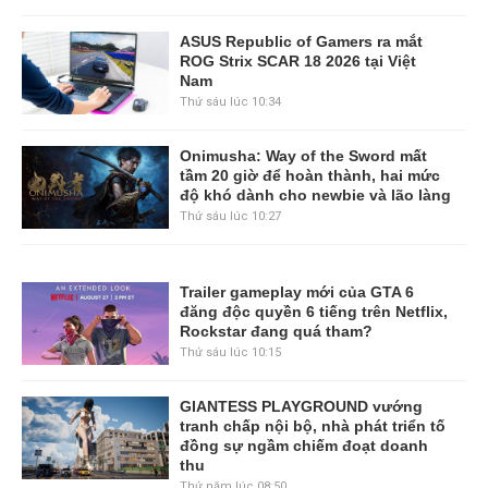
ASUS Republic of Gamers ra mắt
ROG Strix SCAR 18 2026 tại Việt
Nam
Thứ sáu lúc 10:34
Onimusha: Way of the Sword mất
tầm 20 giờ để hoàn thành, hai mức
độ khó dành cho newbie và lão làng
Thứ sáu lúc 10:27
Trailer gameplay mới của GTA 6
đăng độc quyền 6 tiếng trên Netflix,
Rockstar đang quá tham?
Thứ sáu lúc 10:15
GIANTESS PLAYGROUND vướng
tranh chấp nội bộ, nhà phát triển tố
đồng sự ngầm chiếm đoạt doanh
thu
Thứ năm lúc 08:50