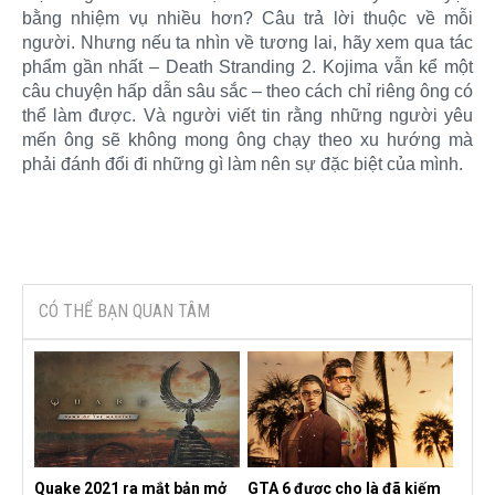
bằng nhiệm vụ nhiều hơn? Câu trả lời thuộc về mỗi
người. Nhưng nếu ta nhìn về tương lai, hãy xem qua tác
phẩm gần nhất – Death Stranding 2. Kojima vẫn kể một
câu chuyện hấp dẫn sâu sắc – theo cách chỉ riêng ông có
thể làm được. Và người viết tin rằng những người yêu
mến ông sẽ không mong ông chạy theo xu hướng mà
phải đánh đổi đi những gì làm nên sự đặc biệt của mình.​
CÓ THỂ BẠN QUAN TÂM
Quake 2021 ra mắt bản mở
GTA 6 được cho là đã kiếm