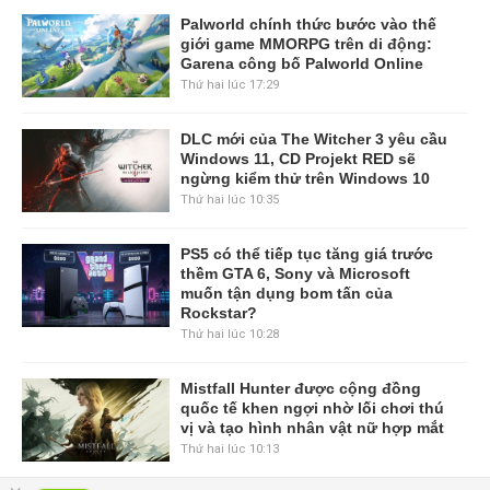
Palworld chính thức bước vào thế
giới game MMORPG trên di động:
Garena công bố Palworld Online
Thứ hai lúc 17:29
DLC mới của The Witcher 3 yêu cầu
Windows 11, CD Projekt RED sẽ
ngừng kiểm thử trên Windows 10
Thứ hai lúc 10:35
PS5 có thể tiếp tục tăng giá trước
thềm GTA 6, Sony và Microsoft
muốn tận dụng bom tấn của
Rockstar?
Thứ hai lúc 10:28
Mistfall Hunter được cộng đồng
quốc tế khen ngợi nhờ lối chơi thú
vị và tạo hình nhân vật nữ hợp mắt
Thứ hai lúc 10:13