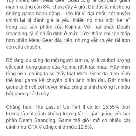
Tuy nhiên, đến Metal Gear Solid 5, tỷ lệ cắt cảnh giảm
mạnh xuống còn 8%, chưa đầy 4 giờ. Dù đây là một trong
những game hành động – lén lút vĩ đại nhất, cốt truyện
chính lại bị đánh giá là yếu, khiến nó như một “kẻ lạ”
trong các sản phẩm của Kojima. Với hai phần Death
Stranding, tỷ lệ đã ổn định ở mức 15%, thậm chí còn thấp
hơn phần Metal Gear đầu tiên, nhưng vẫn truyền tải trọn
vẹn câu chuyện.
Rõ ràng, dù cùng do một người làm ra, tỷ lệ và thời lượng
cắt cảnh trong game của Kojima rất khác nhau. Hãy nhìn
rộng hơn, chúng ta sẽ thấy loạt Metal Gear đã định hình
thể loại game kể chuyện điện ảnh hiện đại. Rất nhiều
game thiên về cốt truyện khác cũng bị ảnh hưởng ít nhiều
bởi phong cách này.
Chẳng hạn, The Last of Us Part II có tới 15.55% thời
lượng là cắt cảnh không tương tác – gần giống với hai
phần Death Stranding. Game thế giới mở có nhiều cắt
cảnh như GTA V cũng chỉ ở mức 12.5%.