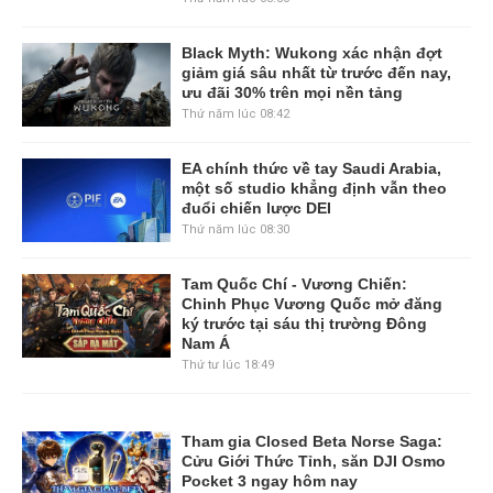
Black Myth: Wukong xác nhận đợt
giảm giá sâu nhất từ trước đến nay,
ưu đãi 30% trên mọi nền tảng
Thứ năm lúc 08:42
EA chính thức về tay Saudi Arabia,
một số studio khẳng định vẫn theo
đuổi chiến lược DEI
Thứ năm lúc 08:30
Tam Quốc Chí - Vương Chiến:
Chinh Phục Vương Quốc mở đăng
ký trước tại sáu thị trường Đông
Nam Á
Thứ tư lúc 18:49
Tham gia Closed Beta Norse Saga:
Cửu Giới Thức Tỉnh, săn DJI Osmo
Pocket 3 ngay hôm nay