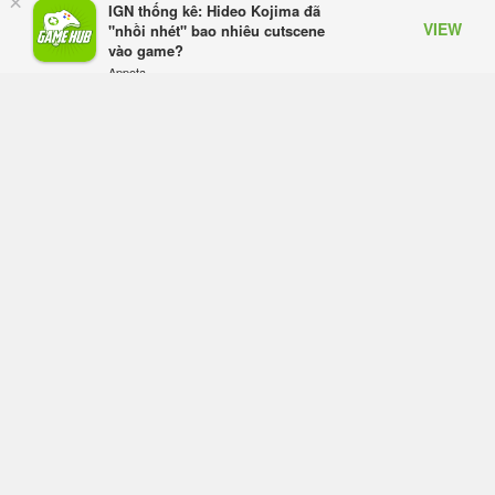
×
IGN thống kê: Hideo Kojima đã
Esports Foundation và adidas công
VIEW
"nhồi nhét" bao nhiêu cutscene
bố hợp tác mang tính cột mốc cho
vào game?
kỳ Esports Nations Cup đầu tiên
Appota
2/8/26
FREE - In Google Play
Norse Saga Chính Thức Mở Cửa
Closed Beta Tại Việt Nam Từ 04 –
11/08/2026
2/8/26
Virtus.pro giành chức vô địch PUBG
tại Esports World Cup 2026 sau ba
ngày thống trị Vòng Chung kết
28/7/26
Offline Võ Lâm Truyền Kỳ II: Sức
sống bền bỉ từ một tựa game ra đã
ra mắt 19 năm
28/7/26