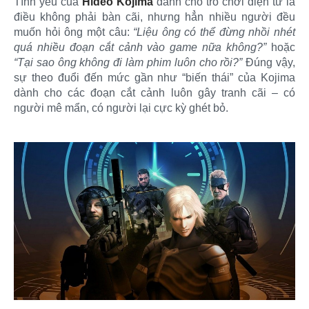
Tình yêu của
Hideo Kojima
dành cho trò chơi điện tử là
điều không phải bàn cãi, nhưng hẳn nhiều người đều
muốn hỏi ông một câu:
“Liệu ông có thể đừng nhồi nhét
quá nhiều đoạn cắt cảnh vào game nữa không?”
hoặc
“Tại sao ông không đi làm phim luôn cho rồi?”
Đúng vậy,
sự theo đuổi đến mức gần như “biến thái” của Kojima
dành cho các đoạn cắt cảnh luôn gây tranh cãi – có
người mê mẩn, có người lại cực kỳ ghét bỏ.