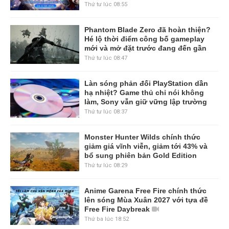
Thứ tư lúc 08:55
Phantom Blade Zero đã hoàn thiện?
Hé lộ thời điểm công bố gameplay
mới và mở đặt trước đang đến gần
Thứ tư lúc 08:47
Làn sóng phản đối PlayStation dần
hạ nhiệt? Game thủ chỉ nói không
làm, Sony vẫn giữ vững lập trường
Thứ tư lúc 08:37
Monster Hunter Wilds chính thức
giảm giá vĩnh viễn, giảm tới 43% và
bổ sung phiên bản Gold Edition
Thứ tư lúc 08:29
Anime Garena Free Fire chính thức
lên sóng Mùa Xuân 2027 với tựa đề
Free Fire Daybreak
Thứ ba lúc 18:52