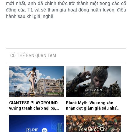
mới nhất, anh đã chính thức trở thành một trong các cổ
đông của T1 và sẽ tham gia hoạt động huấn luyện, điều
hành sau khi giải nghệ.​
CÓ THỂ BẠN QUAN TÂM
GIANTESS PLAYGROUND
Black Myth: Wukong xác
vướng tranh chấp nội bộ,
nhận đợt giảm giá sâu nhất
nhà phát triển tố đồng sự
từ trước đến nay, ưu đãi 30%
ngầm chiếm đoạt doanh thu
trên mọi nền tảng