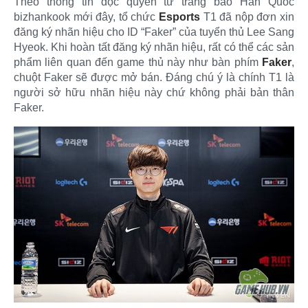
Theo thông tin độc quyền từ trang báo Hàn Quốc
bizhankook mới đây, tổ chức
Esports
T1 đã nộp đơn xin
đăng ký nhãn hiệu cho ID “Faker” của tuyển thủ Lee Sang
Hyeok. Khi hoàn tất đăng ký nhãn hiệu, rất có thể các sản
phẩm liên quan đến game thủ này như bàn phím
Faker
,
chuột Faker sẽ được mở bán. Đáng chú ý là chính T1 là
người sở hữu nhãn hiệu này chứ không phải bản thân
Faker.​