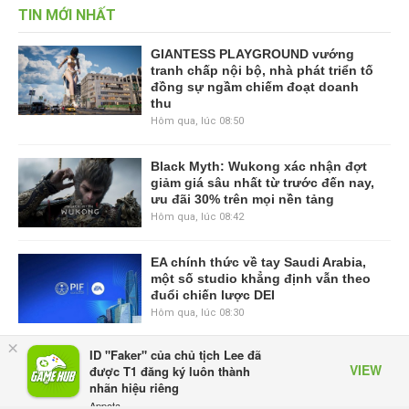
TIN MỚI NHẤT
GIANTESS PLAYGROUND vướng
tranh chấp nội bộ, nhà phát triển tố
đồng sự ngầm chiếm đoạt doanh
thu
Hôm qua, lúc 08:50
Black Myth: Wukong xác nhận đợt
giảm giá sâu nhất từ trước đến nay,
ưu đãi 30% trên mọi nền tảng
Hôm qua, lúc 08:42
EA chính thức về tay Saudi Arabia,
một số studio khẳng định vẫn theo
đuổi chiến lược DEI
Hôm qua, lúc 08:30
×
ID "Faker" của chủ tịch Lee đã
Tam Quốc Chí - Vương Chiến:
VIEW
được T1 đăng ký luôn thành
Chinh Phục Vương Quốc mở đăng
nhãn hiệu riêng
ký trước tại sáu thị trường Đông
Appota
Nam Á