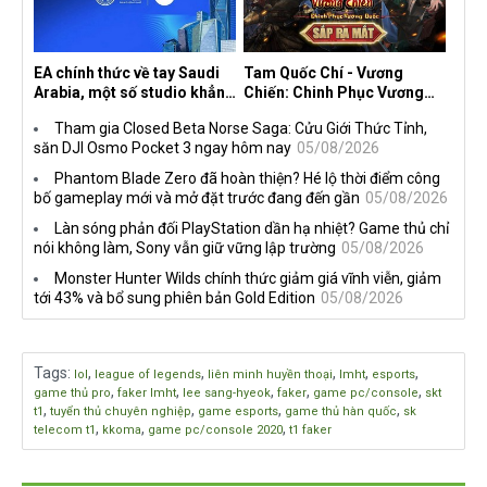
EA chính thức về tay Saudi
Tam Quốc Chí - Vương
Arabia, một số studio khẳng
Chiến: Chinh Phục Vương
định vẫn theo đuổi chiến
Quốc mở đăng ký trước tại
Tham gia Closed Beta Norse Saga: Cửu Giới Thức Tỉnh,
lược DEI
sáu thị trường Đông Nam Á
săn DJI Osmo Pocket 3 ngay hôm nay
05/08/2026
Phantom Blade Zero đã hoàn thiện? Hé lộ thời điểm công
bố gameplay mới và mở đặt trước đang đến gần
05/08/2026
Làn sóng phản đối PlayStation dần hạ nhiệt? Game thủ chỉ
nói không làm, Sony vẫn giữ vững lập trường
05/08/2026
Monster Hunter Wilds chính thức giảm giá vĩnh viễn, giảm
tới 43% và bổ sung phiên bản Gold Edition
05/08/2026
Tags
:
,
,
,
,
,
lol
league of legends
liên minh huyền thoại
lmht
esports
,
,
,
,
,
game thủ pro
faker lmht
lee sang-hyeok
faker
game pc/console
skt
,
,
,
,
t1
tuyển thủ chuyên nghiệp
game esports
game thủ hàn quốc
sk
,
,
,
telecom t1
kkoma
game pc/console 2020
t1 faker