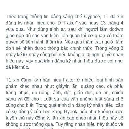
Theo trang thông tin bằng sáng chế Cyprice, T1 đã xin
đăng ký nhãn hiệu cho ID “Faker” vào ngày 13 tháng 4
vừa qua. Như đúng trình tự, sau khi người làm dodwn
giao nộp đủ các văn kiện liên quan thì cơ quan có thẩm
quyền sẽ tiến hành thẩm tra. Nếu qua thẩm tra, người làm
đơn sẽ nhận được thông báo chính thức. Trong vòng 3
ngày kể từ ngày công bố, nếu không ai dị nghị gì về nhãn
hiệu này, vậy quá trình đăng ký nhãn hiệu được coi như
đã kết thúc.
T1 xin đăng ký nhãn hiệu Faker ở nhiều loại hình sản
phẩm khác nhau như: giấy/in ấn, quảng cáo, cà phê,
trang phục, đồ uống, ảnh, dệt, giáo dục, đồ ăn, chiếu
sáng và đồ chơi. Luật sư của văn phòng luật sáng chế
cũng cho biết: Trong quá trình xin đăng ký nhãn hiệu, cần
có sự đồng ý của Lee Sang Hyeok, nếu như không được
tuyển thủ này đồng ý, lần xin cấp phép nhãn hiệu này sẽ
không được thông qua. Tuy rằng nhãn hiệu này thuộc về