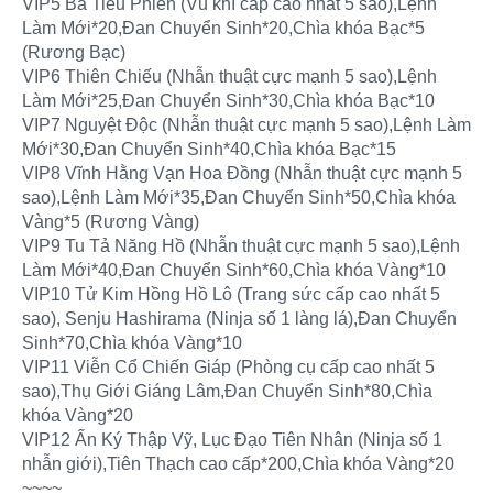
VIP5 Ba Tiêu Phiến (Vũ khí cấp cao nhất 5 sao),Lệnh
Làm Mới*20,Đan Chuyển Sinh*20,Chìa khóa Bạc*5
(Rương Bạc)
VIP6 Thiên Chiếu (Nhẫn thuật cực mạnh 5 sao),Lệnh
Làm Mới*25,Đan Chuyển Sinh*30,Chìa khóa Bạc*10
VIP7 Nguyệt Độc (Nhẫn thuật cực mạnh 5 sao),Lệnh Làm
Mới*30,Đan Chuyển Sinh*40,Chìa khóa Bạc*15
VIP8 Vĩnh Hằng Vạn Hoa Đồng (Nhẫn thuật cực mạnh 5
sao),Lệnh Làm Mới*35,Đan Chuyển Sinh*50,Chìa khóa
Vàng*5 (Rương Vàng)
VIP9 Tu Tả Năng Hồ (Nhẫn thuật cực mạnh 5 sao),Lệnh
Làm Mới*40,Đan Chuyển Sinh*60,Chìa khóa Vàng*10
VIP10 Tử Kim Hồng Hồ Lô (Trang sức cấp cao nhất 5
sao), Senju Hashirama (Ninja số 1 làng lá),Đan Chuyển
Sinh*70,Chìa khóa Vàng*10
VIP11 Viễn Cổ Chiến Giáp (Phòng cụ cấp cao nhất 5
sao),Thụ Giới Giáng Lâm,Đan Chuyển Sinh*80,Chìa
khóa Vàng*20
VIP12 Ấn Ký Thập Vỹ, Lục Đạo Tiên Nhân (Ninja số 1
nhẫn giới),Tiên Thạch cao cấp*200,Chìa khóa Vàng*20
~~~~