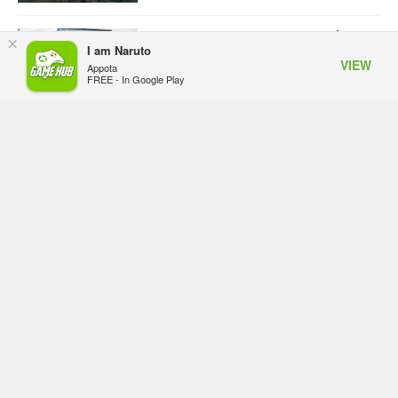
ASUS Republic of Gamers ra mắt
×
I am Naruto
ROG Strix SCAR 18 2026 tại Việt
VIEW
Appota
Nam
FREE - In Google Play
Hôm qua, lúc 10:34
Onimusha: Way of the Sword mất
tầm 20 giờ để hoàn thành, hai mức
độ khó dành cho newbie và lão làng
Hôm qua, lúc 10:27
Trailer gameplay mới của GTA 6
đăng độc quyền 6 tiếng trên Netflix,
Rockstar đang quá tham?
Hôm qua, lúc 10:15
GIANTESS PLAYGROUND vướng
tranh chấp nội bộ, nhà phát triển tố
đồng sự ngầm chiếm đoạt doanh
thu