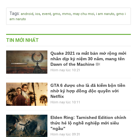
Tags
:
,
,
,
,
,
,
,
android
ios
event
gmo
mmo
may chu moi
i am naruto
gmo i
am naruto
TIN MỚI NHẤT
Quake 2021 ra mắt bản mở rộng mới
nhân dịp kỷ niệm 30 năm, mang tên
Dawn of the Machine
Hôm nay lúc 10:21
GTA 6 được cho là đã kiếm bộn tiền
nhờ ký hợp đồng độc quyền với
Netflix
Hôm nay lúc 10:11
Elden Ring: Tarnished Edition chính
thức hé lộ nghề nghiệp mới siêu
"ngầu"
Hôm nay lúc 09:31