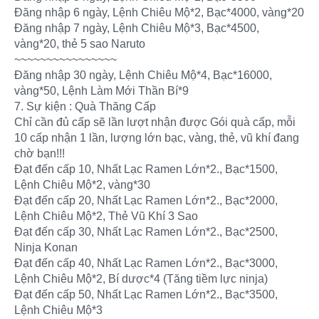
Đăng nhập 6 ngày, Lệnh Chiêu Mộ*2, Bạc*4000, vàng*20
Đăng nhập 7 ngày, Lệnh Chiêu Mộ*3, Bạc*4500,
vàng*20, thẻ 5 sao Naruto
~~~~~~~~~~~~~~~~
Đăng nhập 30 ngày, Lệnh Chiêu Mộ*4, Bạc*16000,
vàng*50, Lệnh Làm Mới Thần Bí*9
7. Sự kiện : Quà Thăng Cấp
Chỉ cần đủ cấp sẽ lần lượt nhận được Gói quà cấp, mỗi
10 cấp nhận 1 lần, lượng lớn bạc, vàng, thẻ, vũ khí đang
chờ bạn!!!
Đạt đến cấp 10, Nhất Lạc Ramen Lớn*2., Bạc*1500,
Lệnh Chiêu Mộ*2, vàng*30
Đạt đến cấp 20, Nhất Lạc Ramen Lớn*2., Bạc*2000,
Lệnh Chiêu Mộ*2, Thẻ Vũ Khí 3 Sao
Đạt đến cấp 30, Nhất Lạc Ramen Lớn*2., Bạc*2500,
Ninja Konan
Đạt đến cấp 40, Nhất Lạc Ramen Lớn*2., Bạc*3000,
Lệnh Chiêu Mộ*2, Bí dược*4 (Tăng tiềm lực ninja)
Đạt đến cấp 50, Nhất Lạc Ramen Lớn*2., Bạc*3500,
Lệnh Chiêu Mộ*3