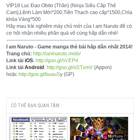
VIP18 Lục Đạo Obito (Thần) (Ninja Siêu Cấp Thẻ
Cam),Lệnh Làm Mới*200,Tiên Thạch cao cấp*1500,Chìa
khóa Vàng*500
Hãy mau trải nghiệm máy chủ mới của I am Naruto để có
cơ hội nhận nhiều phần quà vô cùng hấp dẫn nhé!
-------------------------------------------------------------------------
I am Naruto - Game manga thẻ bài hấp dẫn nhất 2014!
Trang chủ:
http://iamnaruto.mobi/
Link tải
iOS
:
http://goo.gl/VcEPrl
Link tải
Android
:
http://goo.gl/oSTxmV
(Appvn)
hoặc
http://goo.gl/buauS
y (GP)
CÓ THỂ BẠN QUAN TÂM