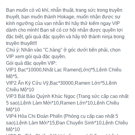
Bạn muốn có vũ khí, nhẫn thuật, trang sức trong truyền
thuyết, bạn muốn thành Hokage, muốn nhận được sự
kính ngưỡng của vạn nhẫn thì hãy thử kiếm ngay VIP
dành cho mình! Bạn sẽ có cơ hội nhận được quyền lợi
đặc biệt, gói quà đặc quyền và hãy trở thành ninja trong
truyền thuyết!!!
Chú ý: Nhấn vào "C.hàng" ở góc dưới bên phải, chọn
VIP xem gói quà đặc quyền.
Gói quà đặc quyền VIP:
VIP1 Bạc*10000,Nhất Lạc Ramen(Lớn)*5,Lệnh Chiêu
Mộ*5,
VIP2 Ấn Ký Cửu Vỹ,Bạc*30000,Ramen Lớn*5,Lệnh
Chiêu Mộ*10
VIP3 Bát Bảo Quỳnh Khúc Ngọc (Trang sức cấp cao nhất
5 sao),Lệnh Làm Mới*10,Ramen Lớn*10,Lệnh Chiêu
Mộ*10
VIP4 Hỏa Chi Đoàn Phiến (Phòng cụ cấp cao nhất 5
sao),Lệnh Làm Mới*15,Đan Chuyển Sinh*10,Lệnh Chiêu
Mộ*10