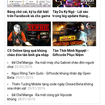
Bảng chữ cái, ký tự đặt biệt
Tây Du Kỳ Ngộ - Lột xác
trên Facebook và cho game
trong big update tháng
10/2016
CS Online tặng quà khủng
Tần Thời Minh Nguyệt -
chào đón tân binh gia nhập
Giftcode Phục Niệm
Đế Chế Manga - Ra mắt máy chủ Gabriel chào đón người
chơi
02/02/2016
Ngọc Rồng Tam Quốc - Giftcode khủng nhân dịp Open
Beta
29/01/2016
Thiên Tướng Mobile tặng code ngày Closed Beta không
xóa nhân vật
29/01/2016
Đế Chế Manga - Ra mắt cùng gói Vipcode
khủng
28/01/2016