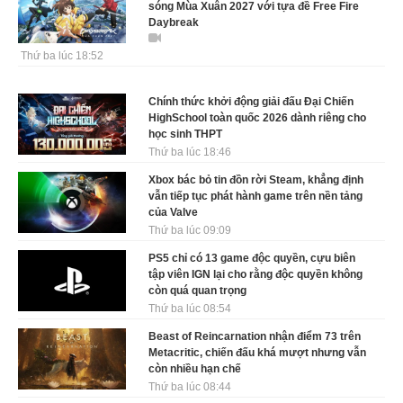
sóng Mùa Xuân 2027 với tựa đề Free Fire
Daybreak
Thứ ba lúc 18:52
Chính thức khởi động giải đấu Đại Chiến
HighSchool toàn quốc 2026 dành riêng cho
học sinh THPT
Thứ ba lúc 18:46
Xbox bác bỏ tin đồn rời Steam, khẳng định
vẫn tiếp tục phát hành game trên nền tảng
của Valve
Thứ ba lúc 09:09
PS5 chỉ có 13 game độc quyền, cựu biên
tập viên IGN lại cho rằng độc quyền không
còn quá quan trọng
Thứ ba lúc 08:54
Beast of Reincarnation nhận điểm 73 trên
Metacritic, chiến đấu khá mượt nhưng vẫn
còn nhiều hạn chế
Thứ ba lúc 08:44