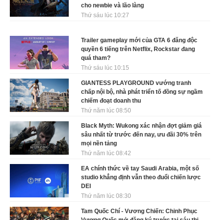
cho newbie và lão làng
Thứ sáu lúc 10:27
Trailer gameplay mới của GTA 6 đăng độc
quyền 6 tiếng trên Netflix, Rockstar đang
quá tham?
Thứ sáu lúc 10:15
GIANTESS PLAYGROUND vướng tranh
chấp nội bộ, nhà phát triển tố đồng sự ngầm
chiếm đoạt doanh thu
Thứ năm lúc 08:50
Black Myth: Wukong xác nhận đợt giảm giá
sâu nhất từ trước đến nay, ưu đãi 30% trên
mọi nền tảng
Thứ năm lúc 08:42
EA chính thức về tay Saudi Arabia, một số
studio khẳng định vẫn theo đuổi chiến lược
DEI
Thứ năm lúc 08:30
Tam Quốc Chí - Vương Chiến: Chinh Phục