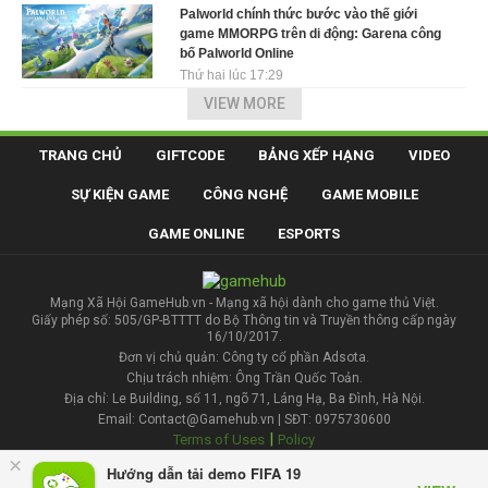
Palworld chính thức bước vào thế giới
game MMORPG trên di động: Garena công
bố Palworld Online
Thứ hai lúc 17:29
VIEW MORE
TRANG CHỦ
GIFTCODE
BẢNG XẾP HẠNG
VIDEO
SỰ KIỆN GAME
CÔNG NGHỆ
GAME MOBILE
GAME ONLINE
ESPORTS
Mạng Xã Hội GameHub.vn - Mạng xã hội dành cho game thủ Việt.
Giấy phép số: 505/GP-BTTTT do Bộ Thông tin và Truyền thông cấp ngày
16/10/2017.
Đơn vị chủ quản: Công ty cổ phần Adsota.
Chịu trách nhiệm: Ông Trần Quốc Toản.
Địa chỉ: Le Building, số 11, ngõ 71, Láng Hạ, Ba Đình, Hà Nội.
Email: Contact@Gamehub.vn | SĐT: 0975730600
|
Terms of Uses
Policy
×
Hướng dẫn tải demo FIFA 19
Liên hệ đăng bài