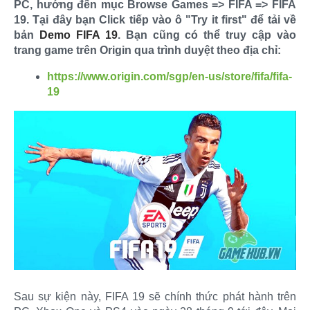
PC, hướng đến mục Browse Games => FIFA => FIFA
19. Tại đây bạn Click tiếp vào ô "Try it first" để tải về
bản
Demo FIFA 19
. Bạn cũng có thể truy cập vào
trang game trên Origin qua trình duyệt theo địa chỉ:
https://www.origin.com/sgp/en-us/store/fifa/fifa-
19
Sau sự kiện này, FIFA 19 sẽ chính thức phát hành trên