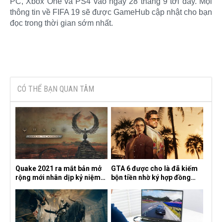
PC, Xbox One và PS4 vào ngày 28 tháng 9 tới đây. Mọi
thông tin về FIFA 19 sẽ được GameHub cập nhật cho bạn
đọc trong thời gian sớm nhất.​
CÓ THỂ BẠN QUAN TÂM
Quake 2021 ra mắt bản mở
GTA 6 được cho là đã kiếm
rộng mới nhân dịp kỷ niệm
bộn tiền nhờ ký hợp đồng
30 năm, mang tên Dawn of
độc quyền với Netflix
the Machine