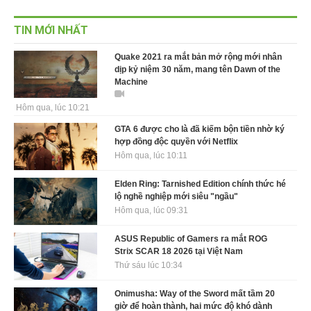
TIN MỚI NHẤT
Quake 2021 ra mắt bản mở rộng mới nhân
dịp kỷ niệm 30 năm, mang tên Dawn of the
Machine
Hôm qua, lúc 10:21
GTA 6 được cho là đã kiếm bộn tiền nhờ ký
hợp đồng độc quyền với Netflix
Hôm qua, lúc 10:11
Elden Ring: Tarnished Edition chính thức hé
lộ nghề nghiệp mới siêu "ngầu"
Hôm qua, lúc 09:31
ASUS Republic of Gamers ra mắt ROG
Strix SCAR 18 2026 tại Việt Nam
Thứ sáu lúc 10:34
Onimusha: Way of the Sword mất tầm 20
giờ để hoàn thành, hai mức độ khó dành