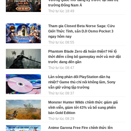
Vương Quốc mở đăng ký trước tại sáu thị
trường Đông Nam Á
Thứ tư lúc 18:49
Tham gia Closed Beta Norse Saga: Cửu
Giới Thức Tỉnh, săn DJI Osmo Pocket 3
ngay hôm nay
Thứ tư lúc 08:55
Phantom Blade Zero đã hoàn thiện? Hé lộ
thời điểm công bố gameplay mới và mở đặt
trước đang đến gần
Thứ tư lúc 08:47
Làn sóng phản đối PlayStation dần hạ
nhiệt? Game thủ chỉ nói không làm, Sony
vẫn giữ vững lập trường
Thứ tư lúc 08:37
Monster Hunter Wilds chính thức giảm giá
vĩnh viễn, giảm tới 43% và bổ sung phiên
bản Gold Edition
Thứ tư lúc 08:29
Anime Garena Free Fire chính thức lên