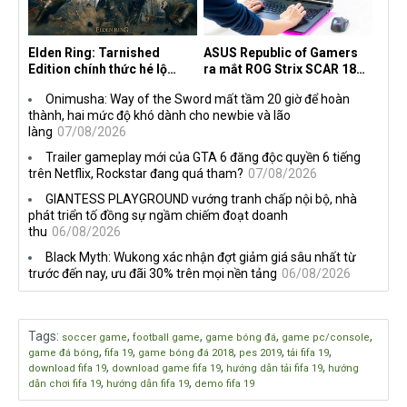
Elden Ring: Tarnished
ASUS Republic of Gamers
Edition chính thức hé lộ
ra mắt ROG Strix SCAR 18
nghề nghiệp mới siêu "ngầu"
2026 tại Việt Nam
Onimusha: Way of the Sword mất tầm 20 giờ để hoàn
thành, hai mức độ khó dành cho newbie và lão
làng
07/08/2026
Trailer gameplay mới của GTA 6 đăng độc quyền 6 tiếng
trên Netflix, Rockstar đang quá tham?
07/08/2026
GIANTESS PLAYGROUND vướng tranh chấp nội bộ, nhà
phát triển tố đồng sự ngầm chiếm đoạt doanh
thu
06/08/2026
Black Myth: Wukong xác nhận đợt giảm giá sâu nhất từ
trước đến nay, ưu đãi 30% trên mọi nền tảng
06/08/2026
Tags
:
,
,
,
,
soccer game
football game
game bóng đá
game pc/console
,
,
,
,
,
game đá bóng
fifa 19
game bóng đá 2018
pes 2019
tải fifa 19
,
,
,
download fifa 19
download game fifa 19
hướng dẫn tải fifa 19
hướng
,
,
dẫn chơi fifa 19
hướng dẫn fifa 19
demo fifa 19