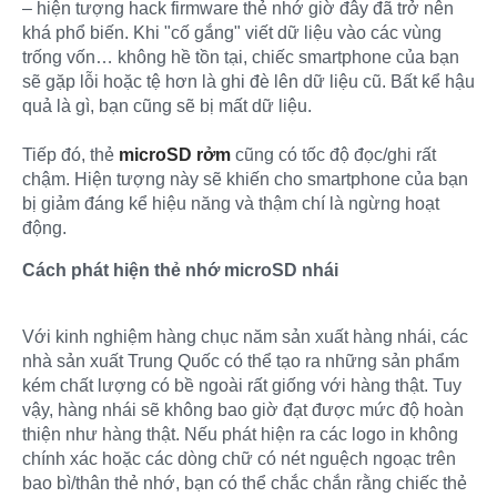
– hiện tượng hack firmware thẻ nhớ giờ đây đã trở nên
khá phổ biến. Khi "cố gắng" viết dữ liệu vào các vùng
trống vốn… không hề tồn tại, chiếc smartphone của bạn
sẽ gặp lỗi hoặc tệ hơn là ghi đè lên dữ liệu cũ. Bất kể hậu
quả là gì, bạn cũng sẽ bị mất dữ liệu.
Tiếp đó, thẻ
microSD rởm
cũng có tốc độ đọc/ghi rất
chậm. Hiện tượng này sẽ khiến cho smartphone của bạn
bị giảm đáng kể hiệu năng và thậm chí là ngừng hoạt
động.
Cách phát hiện thẻ nhớ microSD nhái
Với kinh nghiệm hàng chục năm sản xuất hàng nhái, các
nhà sản xuất Trung Quốc có thể tạo ra những sản phẩm
kém chất lượng có bề ngoài rất giống với hàng thật. Tuy
vậy, hàng nhái sẽ không bao giờ đạt được mức độ hoàn
thiện như hàng thật. Nếu phát hiện ra các logo in không
chính xác hoặc các dòng chữ có nét nguệch ngoạc trên
bao bì/thân thẻ nhớ, bạn có thể chắc chắn rằng chiếc thẻ