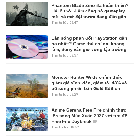
Phantom Blade Zero đã hoàn thiện?
Hé lộ thời điểm công bố gameplay
mới và mở đặt trước đang đến gần
Thứ tư lúc 08:47
Làn sóng phản đối PlayStation dần
hạ nhiệt? Game thủ chỉ nói không
làm, Sony vẫn giữ vững lập trường
Thứ tư lúc 08:37
Monster Hunter Wilds chính thức
giảm giá vĩnh viễn, giảm tới 43% và
bổ sung phiên bản Gold Edition
Thứ tư lúc 08:29
Anime Garena Free Fire chính thức
lên sóng Mùa Xuân 2027 với tựa đề
Free Fire Daybreak
Thứ ba lúc 18:52