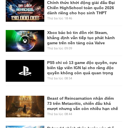
Chính thức khởi động giải đấu Đại
Chiến HighSchool toàn quốc 2026
dành riêng cho học sinh THPT
Thứ ba lúc 18:46
Xbox bác bỏ tin đồn rời Steam,
khẳng định vẫn tiếp tục phát hành
game trên nền tảng của Valve
Thứ ba lúc 09:09
PS5 chỉ có 13 game độc quyền, cựu
biên tập viên IGN lại cho rằng độc
quyền không còn quá quan trọng
Thứ ba lúc 08:54
Beast of Reincarnation nhận điểm
73 trên Metacritic, chiến đấu khá
mượt nhưng vẫn còn nhiều hạn chế
Thứ ba lúc 08:44