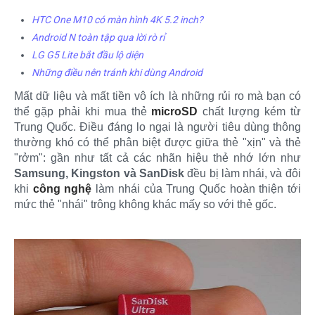
HTC One M10 có màn hình 4K 5.2 inch?
Android N toàn tập qua lời rò rỉ
LG G5 Lite bắt đầu lộ diện
Những điều nên tránh khi dùng Android
Mất dữ liệu và mất tiền vô ích là những rủi ro mà bạn có
thể gặp phải khi mua thẻ
microSD
chất lượng kém từ
Trung Quốc. Điều đáng lo ngại là người tiêu dùng thông
thường khó có thể phân biệt được giữa thẻ "xịn" và thẻ
"rởm": gần như tất cả các nhãn hiệu thẻ nhớ lớn như
Samsung, Kingston và SanDisk
đều bị làm nhái, và đôi
khi
công nghệ
làm nhái của Trung Quốc hoàn thiện tới
mức thẻ "nhái" trông không khác mấy so với thẻ gốc.