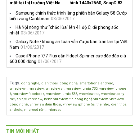
mắt tại thị trường Việt Nam,
hình 1440x2560, SnapD 835,
giá từ 27 triệu đồng
camera kép 13MP, 4G RAM
Samsung chính thức trình làng phiên bản Galaxy S8 Cướp
biển vùng Caribbean
03/06/2017
Hà Nội nóng như "chảo lửa" lên 41 độ C, đề phòng sốc
nhiệt
03/06/2017
Galaxy Note7 không an toàn vẫn được bán tràn lan tại Việt
Nam
01/06/2017
Case iPhone 7/7 Plus gắn Fidget Spinner cực độc đáo giá
600.000 đồng
01/06/2017
Tags
:
,
,
,
,
cong nghe
dien thoai
công nghệ
smartphone android
,
,
,
,
vnreviewvn
vnreview
vnreview vn
vnreview lumia 730
vnreview iphone
,
,
,
,
6
vnreview facebook
vnreview lumia 535
vnreview rss
vnreview sony
,
,
,
,
m2
tin tức vnreview
kênh vnreview
tin công nghệ vnreview
vnreview
,
,
,
,
công nghê
vnreview điện thoại
vnreview iphone 5s
the nho
dien thoai
,
,
android
microsd rởm
microsd
TIN MỚI NHẤT