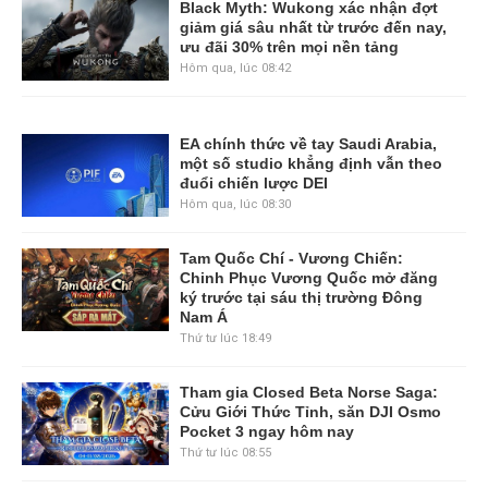
Black Myth: Wukong xác nhận đợt
giảm giá sâu nhất từ trước đến nay,
ưu đãi 30% trên mọi nền tảng
Hôm qua, lúc 08:42
EA chính thức về tay Saudi Arabia,
một số studio khẳng định vẫn theo
đuổi chiến lược DEI
Hôm qua, lúc 08:30
Tam Quốc Chí - Vương Chiến:
Chinh Phục Vương Quốc mở đăng
ký trước tại sáu thị trường Đông
Nam Á
Thứ tư lúc 18:49
Tham gia Closed Beta Norse Saga:
Cửu Giới Thức Tỉnh, săn DJI Osmo
Pocket 3 ngay hôm nay
Thứ tư lúc 08:55