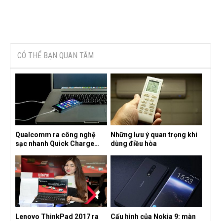
CÓ THỂ BẠN QUAN TÂM
Qualcomm ra công nghệ
Những lưu ý quan trọng khi
sạc nhanh Quick Charge
dùng điều hòa
4.0+
Lenovo ThinkPad 2017 ra
Cấu hình của Nokia 9: màn