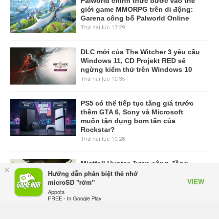
Palworld chính thức bước vào thế
giới game MMORPG trên di động:
Garena công bố Palworld Online
Thứ hai lúc 17:29
DLC mới của The Witcher 3 yêu cầu
Windows 11, CD Projekt RED sẽ
ngừng kiểm thử trên Windows 10
Thứ hai lúc 10:35
PS5 có thể tiếp tục tăng giá trước
thềm GTA 6, Sony và Microsoft
muốn tận dụng bom tấn của
Rockstar?
Thứ hai lúc 10:28
Mistfall Hunter được cộng đồng
×
quốc tế khen ngợi nhờ lối chơi thú
Hướng dẫn phân biệt thẻ nhớ
VIEW
vị và tạo hình nhân vật nữ hợp mắt
microSD "rởm"
Thứ hai lúc 10:13
Appota
FREE - In Google Play
VIEW MORE