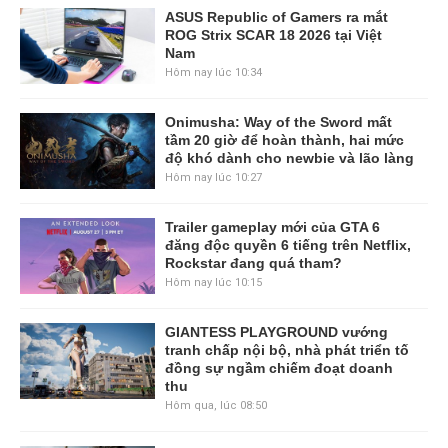
ASUS Republic of Gamers ra mắt
ROG Strix SCAR 18 2026 tại Việt
Nam
Hôm nay lúc 10:34
Onimusha: Way of the Sword mất
tầm 20 giờ để hoàn thành, hai mức
độ khó dành cho newbie và lão làng
Hôm nay lúc 10:27
Trailer gameplay mới của GTA 6
đăng độc quyền 6 tiếng trên Netflix,
Rockstar đang quá tham?
Hôm nay lúc 10:15
GIANTESS PLAYGROUND vướng
tranh chấp nội bộ, nhà phát triển tố
đồng sự ngầm chiếm đoạt doanh
thu
Hôm qua, lúc 08:50